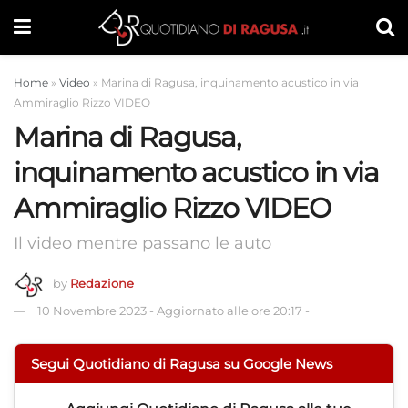
Home
»
Video
»
Marina di Ragusa, inquinamento acustico in via
Ammiraglio Rizzo VIDEO
Marina di Ragusa,
inquinamento acustico in via
Ammiraglio Rizzo VIDEO
Il video mentre passano le auto
by
Redazione
10 Novembre 2023
-
Aggiornato alle ore 20:17
-
Segui Quotidiano di Ragusa su Google News