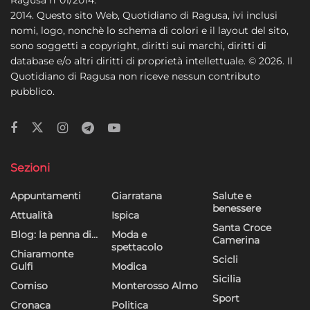
Ragusa n°01/2014.
2014. Questo sito Web, Quotidiano di Ragusa, ivi inclusi
nomi, logo, nonchè lo schema di colori e il layout del sito,
sono soggetti a copyright, diritti sui marchi, diritti di
database e/o altri diritti di proprietà intellettuale. © 2026. Il
Quotidiano di Ragusa non riceve nessun contributo
pubblico.
Sezioni
Appuntamenti
Giarratana
Salute e
benessere
Attualità
Ispica
Santa Croce
Blog: la penna di…
Moda e
Camerina
spettacolo
Chiaramonte
Scicli
Gulfi
Modica
Sicilia
Comiso
Monterosso Almo
Sport
Cronaca
Politica