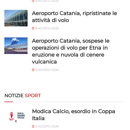
8 AGOSTO 2026
Abbinare e combinare dati provenienti da altre
fonti di dati, Collegare diversi dispositivi,
Aeroporto Catania, ripristinate le
Identificare i dispositivi in base alle informazioni
attività di volo
trasmesse automaticamente.
8 AGOSTO 2026
Utilizzare dati di geolocalizzazione precisi,
Aeroporto Catania, sospese le
Riconoscere i dispositivi in base a informazioni
operazioni di volo per Etna in
richieste attivamente.
eruzione e nuvola di cenere
vulcanica
Garantire la sicurezza, prevenire e
8 AGOSTO 2026
rilevare frodi, correggere errori, Erogare
e presentare pubblicità e contenuto,
Sempre attivo
Salvare e comunicare le scelte sulla
privacy.
NOTIZIE
SPORT
Modica Calcio, esordio in Coppa
Italia
9 AGOSTO 2026