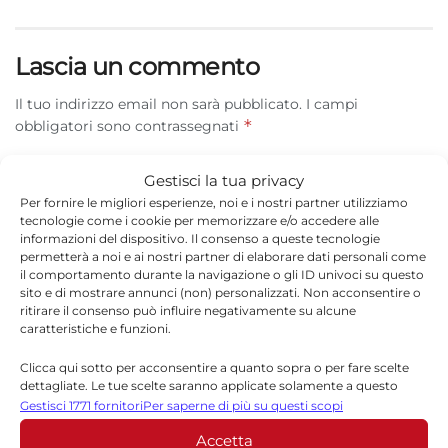
Lascia un commento
Il tuo indirizzo email non sarà pubblicato.
I campi
*
obbligatori sono contrassegnati
*
Commento
Gestisci la tua privacy
Per fornire le migliori esperienze, noi e i nostri partner utilizziamo
tecnologie come i cookie per memorizzare e/o accedere alle
informazioni del dispositivo. Il consenso a queste tecnologie
permetterà a noi e ai nostri partner di elaborare dati personali come
il comportamento durante la navigazione o gli ID univoci su questo
sito e di mostrare annunci (non) personalizzati. Non acconsentire o
ritirare il consenso può influire negativamente su alcune
caratteristiche e funzioni.
Clicca qui sotto per acconsentire a quanto sopra o per fare scelte
dettagliate. Le tue scelte saranno applicate solamente a questo
sito. È possibile modificare le impostazioni in qualsiasi momento,
Gestisci 1771 fornitori
Per saperne di più su questi scopi
*
Nome
compreso il ritiro del consenso, utilizzando i pulsanti della Cookie
Accetta
Policy o cliccando sul pulsante di gestione del consenso nella parte