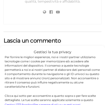
qualità, tempestività e affidabilità.
Lascia un commento
Il tuo indirizzo email non sarà pubblicato.
I campi
Gestisci la tua privacy
*
obbligatori sono contrassegnati
Per fornire le migliori esperienze, noi e i nostri partner utilizziamo
tecnologie come i cookie per memorizzare e/o accedere alle
*
Commento
informazioni del dispositivo. Il consenso a queste tecnologie
permetterà a noi e ai nostri partner di elaborare dati personali come
il comportamento durante la navigazione o gli ID univoci su questo
sito e di mostrare annunci (non) personalizzati. Non acconsentire o
ritirare il consenso può influire negativamente su alcune
caratteristiche e funzioni.
Clicca qui sotto per acconsentire a quanto sopra o per fare scelte
dettagliate. Le tue scelte saranno applicate solamente a questo
sito. È possibile modificare le impostazioni in qualsiasi momento,
Gestisci 1771 fornitori
Per saperne di più su questi scopi