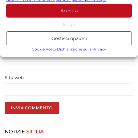
compreso il ritiro del consenso, utilizzando i pulsanti della Cookie
Accetta
Policy o cliccando sul pulsante di gestione del consenso nella parte
inferiore dello schermo.
*
Nome
Nega
Statistiche
Gestisci opzioni
Archiviare informazioni su dispositivo e/o accedervi, Misurare le
prestazioni degli annunci, Misurare le prestazioni dei contenuti,
Cookie Policy
Dichiarazione sulla Privacy
*
Email
Comprendere il pubblico attraverso statistiche o la
combinazione di dati provenienti da fonti diverse.
Marketing
Sito web
Archiviare informazioni su dispositivo e/o accedervi, Utilizzare
dati limitati per la selezione della pubblicità, Creare profili per la
pubblicità personalizzata, Utilizzare profili per la selezione di
pubblicità personalizzata, Creare profili per la personalizzazione
dei contenuti, Utilizzare profili per la selezione di contenuti
personalizzati, Sviluppare e migliorare i servizi, Utilizzare dati
limitati per la selezione dei contenuti.
NOTIZIE
SICILIA