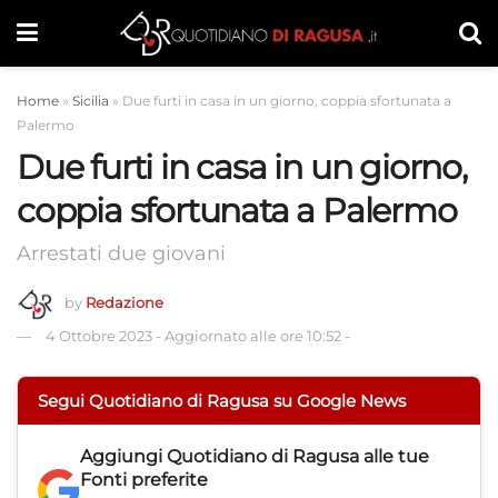
Home
»
Sicilia
»
Due furti in casa in un giorno, coppia sfortunata a
Palermo
Due furti in casa in un giorno,
coppia sfortunata a Palermo
Arrestati due giovani
by
Redazione
4 Ottobre 2023
-
Aggiornato alle ore 10:52
-
Segui Quotidiano di Ragusa su Google News
Aggiungi
Quotidiano di Ragusa
alle tue
Fonti preferite