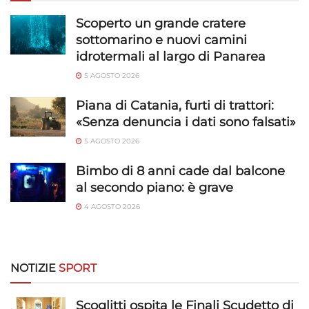
Funzionalità
Sempre attivo
Scoperto un grande cratere
Abbinare e combinare dati provenienti da altre
sottomarino e nuovi camini
fonti di dati, Collegare diversi dispositivi,
idrotermali al largo di Panarea
Identificare i dispositivi in base alle informazioni
5 AGOSTO 2026
trasmesse automaticamente.
Piana di Catania, furti di trattori:
Utilizzare dati di geolocalizzazione precisi,
«Senza denuncia i dati sono falsati»
Riconoscere i dispositivi in base a informazioni
5 AGOSTO 2026
richieste attivamente.
Bimbo di 8 anni cade dal balcone
Garantire la sicurezza, prevenire e
al secondo piano: è grave
rilevare frodi, correggere errori, Erogare
4 AGOSTO 2026
e presentare pubblicità e contenuto,
Sempre attivo
Salvare e comunicare le scelte sulla
privacy.
NOTIZIE
SPORT
Scoglitti ospita le Finali Scudetto di