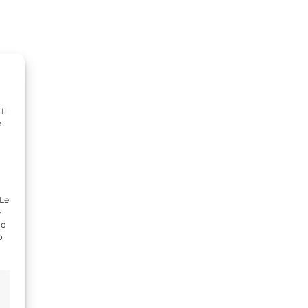
Il
e
 Le
e
do
o