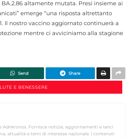
 BA.2.86 altamente mutata. Presi insieme ai
nicati” emerge “una risposta altrettanto
5.1. Il nostro vaccino aggiornato continuerà a
tezione mentre ci avviciniamo alla stagione
Send
Share
ALUTE E BENESSERE
 Adnkronos. Fornisce notizie, aggiornamenti e lanci
a, attualità e temi di interesse nazionale. I contenuti