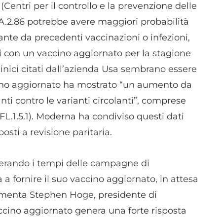
(Centri per il controllo e la prevenzione delle
dispositivi in base a informazioni richieste attivamente.
BA.2.86 potrebbe avere maggiori probabilità
Garantire la sicurezza, prevenire e rilevare frodi,
ante da precedenti vaccinazioni o infezioni,
correggere errori, Erogare e presentare
Sempre attiv
i con un vaccino aggiornato per la stagione
pubblicità e contenuto, Salvare e comunicare le
scelte sulla privacy.
linici citati dall’azienda Usa sembrano essere
cino aggiornato ha mostrato “un aumento da
anti contro le varianti circolanti”, comprese
 (FL.1.5.1). Moderna ha condiviso questi dati
posti a revisione paritaria.
lerando i tempi delle campagne di
 a fornire il suo vaccino aggiornato, in attesa
ommenta Stephen Hoge, presidente di
ccino aggiornato genera una forte risposta