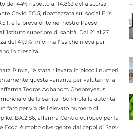
o del 44% rispetto ai 14.863 della scorsa
te Covid EG.5, ribattezzata sui social Eris
.5.1, è la prevalente nel nostro Paese
l’Istituto superiore di sanità. Dal 21 al 27
a del 41,9%, informa l’Iss che rileva per
end in crescita.
ta Pirola, “è stata rilevata in piccoli numeri
tentamente questa variante per valutarne la
to”, afferma Tedros Adhanom Ghebreyesus,
mondiale della sanità. Su Pirola le autorità
un faro per via dell’elevato numero di
pike. BA.2.86, afferma Centro europeo per la
ie Ecdc, è molto divergente dai ceppi di Sars-