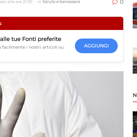
0
to alle ore 21:30
-
in
Salute e benessere
s
alle tue
Fonti preferite
AGGIUNGI
facilmente i nostri articoli su
N