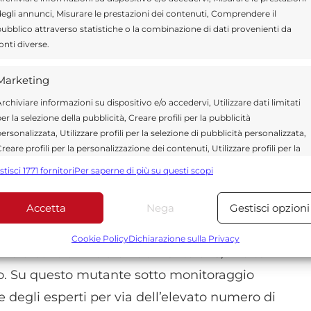
nti hanno riferito di aver accusato sintomi
egli annunci, Misurare le prestazioni dei contenuti, Comprendere il
ti si parla di naso che cola, tosse, mal di gola
ubblico attraverso statistiche o la combinazione di dati provenienti da
onti diverse.
periori. Trattandosi di variante dominante,
di non sottovalutare le sue manifestazioni.
Marketing
affreddore e perdita del senso del gusto o
rchiviare informazioni su dispositivo e/o accedervi, Utilizzare dati limitati
ornato alla variante Kraken di Sars-CoV-2
er la selezione della pubblicità, Creare profili per la pubblicità
ersonalizzata, Utilizzare profili per la selezione di pubblicità personalizzata,
 una forte risposta immunitaria contro la
reare profili per la personalizzazione dei contenuti, Utilizzare profili per la
rola), ha comunicato Moderna in una nota in
elezione di contenuti personalizzati, Sviluppare e migliorare i servizi,
stisci 1771 fornitori
Per saperne di più su questi scopi
tilizzare dati limitati per la selezione dei contenuti.
 suo prodotto scudo monovalente adattato alla
ualmente.
Accetta
Nega
Gestisci opzioni
Funzionalità
Sempre attiv
bbinare e combinare dati provenienti da altre fonti di dati,
Cookie Policy
Dichiarazione sulla Privacy
genera contro Pirola un aumento di 8,7 volte
ollegare diversi dispositivi, Identificare i dispositivi in base
alle informazioni trasmesse automaticamente.
omo. Su questo mutante sotto monitoraggio
 degli esperti per via dell’elevato numero di
Utilizzare dati di geolocalizzazione precisi, Riconoscere i