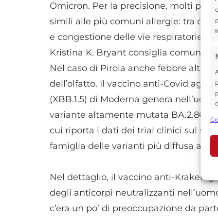
Omicron. Per la precisione, molti pazie
d
simili alle più comuni allergie: tra ques
p
f
e congestione delle vie respiratorie su
Kristina K. Bryant consiglia comunque 
Nel caso di Pirola anche febbre alta, r
A
dell’olfatto. Il vaccino anti-Covid aggi
p
p
(XBB.1.5) di Moderna genera nell’uomo
C
variante altamente mutata BA.2.86 (Pi
s
Ge
U
cui riporta i dati dei trial clinici sul
famiglia delle varianti più diffusa att
A
Nel dettaglio, il vaccino anti-Kraken 
C
degli anticorpi neutralizzanti nell’u
c’era un po’ di preoccupazione da parte