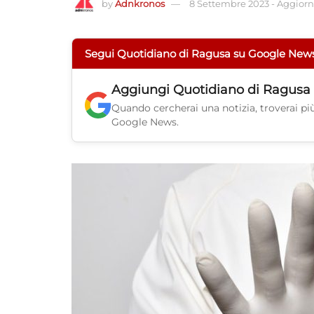
by
Adnkronos
8 Settembre 2023
-
Aggiorna
Segui Quotidiano di Ragusa su Google New
Aggiungi
Quotidiano di Ragusa
Quando cercherai una notizia, troverai più 
Google News.