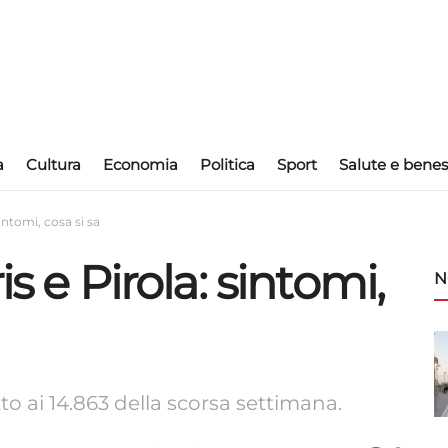
a
Cultura
Economia
Politica
Sport
Salute e benes
sintomi, cosa si sa
is e Pirola: sintomi,
N
o ai 14.863 della scorsa settimana.