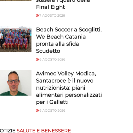
stasera i quarti della
Final Eight
7 AGOSTO 2026
Beach Soccer a Scoglitti,
We Beach Catania
pronta alla sfida
Scudetto
6 AGOSTO 2026
Avimec Volley Modica,
Santacroce è il nuovo
nutrizionista: piani
alimentari personalizzati
per i Galletti
6 AGOSTO 2026
OTIZIE
SALUTE E BENESSERE