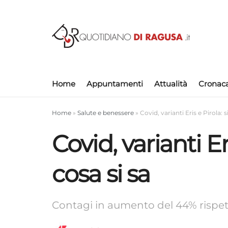
Home
Appuntamenti
Attualità
Cronac
Home
»
Salute e benessere
»
Covid, varianti Eris e Pirola: 
Covid, varianti Er
cosa si sa
Contagi in aumento del 44% rispett