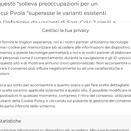
questo “solleva preoccupazioni per un
cui Pirola “superasse le varianti esistenti
 l’infezione da varianti di Sars-CoV-2 simili a
Gestisci la tua privacy
sotto la lente degli esperti, oppure da
lattia più grave o a una riduzione
r fornire le migliori esperienze, noi e i nostri partner utilizziamo tecnologie
me i cookie per memorizzare e/o accedere alle informazioni del dispositivo. 
a malattia grave, rispetto alle varianti
nsenso a queste tecnologie permetterà a noi e ai nostri partner di elaborar
ti personali come il comportamento durante la navigazione o gli ID univoci
iane e quelle con patologie preesistenti
 questo sito e di mostrare annunci (non) personalizzati. Non acconsentire o
avi se infette”.
tirare il consenso può influire negativamente su alcune caratteristiche e
nzioni.
icca qui sotto per acconsentire a quanto sopra o per fare scelte dettagliate.
contrati finora nei pazienti colpiti dalla
e scelte saranno applicate solamente a questo sito. È possibile modificare l
postazioni in qualsiasi momento, compreso il ritiro del consenso, utilizzan
ico del tutto simile alle già note
pulsanti della Cookie Policy o cliccando sul pulsante di gestione del consens
dottoressa Kristina K. Bryant, specialista nel
lla parte inferiore dello schermo.
che presso il Norton Children’s Infectious
Statistiche
 di sintomi simili a quelli tipici della variante
rchiviare informazioni su dispositivo e/o accedervi, Misurare le prestazioni