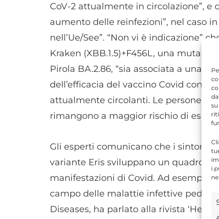
CoV-2 attualmente in circolazione”, e 
aumento delle reinfezioni”, nel caso in 
nell’Ue/See”. “Non vi è indicazione” che
Kraken (XBB.1.5)+F456L, una mutazione 
Pirola BA.2.86, “sia associata a una ma
Pe
co
dell’efficacia del vaccino Covid contro l
co
da
attualmente circolanti. Le persone anz
su
rimangono a maggior rischio di esiti gr
ri
fu
Cl
Gli esperti comunicano che i sintomi ris
tu
im
variante Eris sviluppano un quadro clin
i 
manifestazioni di Covid. Ad esempio la 
ne
campo delle malattie infettive pediatri
Diseases, ha parlato alla rivista ‘Health’
A