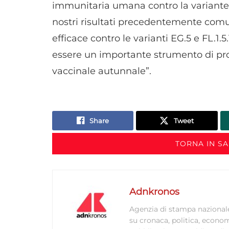
immunitaria umana contro la variante
nostri risultati precedentemente comu
efficace contro le varianti EG.5 e FL.1.
essere un importante strumento di pro
vaccinale autunnale”.
Share
Tweet
TORNA IN S
Adnkronos
Agenzia di stampa nazionale
su cronaca, politica, economi