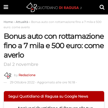
Home
»
Attualità
»
Bonus auto con rottamazione fino a 7 mila e 500
euro: come averlo
Bonus auto con rottamazione
fino a 7 mila e 500 euro: come
averlo
Dal 2 novembre
by
Redazione
29 Ottobre 2022
-
Aggiornato alle ore 16:18
-
Segui Quotidiano di Ragusa su Google News