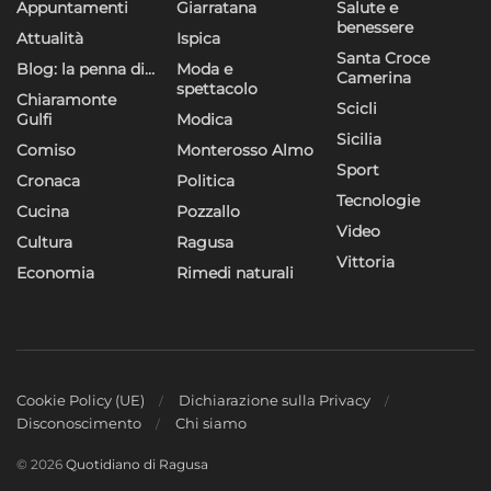
Appuntamenti
Giarratana
Salute e
benessere
Attualità
Ispica
Santa Croce
Blog: la penna di…
Moda e
Camerina
spettacolo
Chiaramonte
Scicli
Gulfi
Modica
Sicilia
Comiso
Monterosso Almo
Sport
Cronaca
Politica
Tecnologie
Cucina
Pozzallo
Video
Cultura
Ragusa
Vittoria
Economia
Rimedi naturali
Cookie Policy (UE)
Dichiarazione sulla Privacy
Disconoscimento
Chi siamo
© 2026
Quotidiano di Ragusa