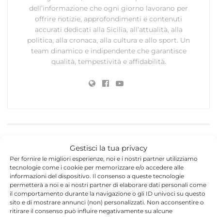
dell’informazione che ogni giorno lavorano per
offrire notizie, approfondimenti e contenuti
accurati dedicati alla Sicilia, all’attualità, alla
politica, alla cronaca, alla cultura e allo sport. Un
team dinamico e indipendente che garantisce
qualità, tempestività e affidabilità.
Lascia un commento
Gestisci la tua privacy
Per fornire le migliori esperienze, noi e i nostri partner utilizziamo
Il tuo indirizzo email non sarà pubblicato.
I campi
tecnologie come i cookie per memorizzare e/o accedere alle
*
obbligatori sono contrassegnati
informazioni del dispositivo. Il consenso a queste tecnologie
permetterà a noi e ai nostri partner di elaborare dati personali come
*
Commento
il comportamento durante la navigazione o gli ID univoci su questo
sito e di mostrare annunci (non) personalizzati. Non acconsentire o
ritirare il consenso può influire negativamente su alcune