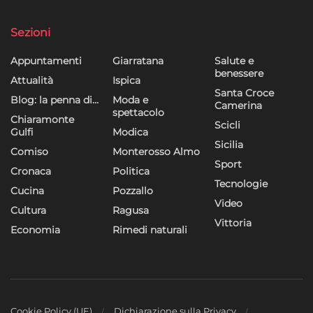
Sezioni
Appuntamenti
Giarratana
Salute e
benessere
Attualità
Ispica
Santa Croce
Blog: la penna di…
Moda e
Camerina
spettacolo
Chiaramonte
Scicli
Gulfi
Modica
Sicilia
Comiso
Monterosso Almo
Sport
Cronaca
Politica
Tecnologie
Cucina
Pozzallo
Video
Cultura
Ragusa
Vittoria
Economia
Rimedi naturali
Cookie Policy (UE)
Dichiarazione sulla Privacy