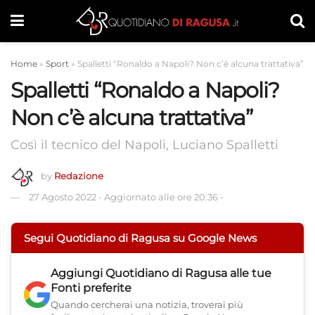
Home
»
Sport
»
Spalletti “Ronaldo a Napoli? Non c’è alcuna trattativa”
Spalletti “Ronaldo a Napoli?
Non c’è alcuna trattativa”
Così il tecnico del Napoli, Luciano Spalletti
by
Redazione
27 Agosto 2022
-
Aggiornato alle ore 20:36
-
Segui Quotidiano di Ragusa su Google News
Aggiungi
Quotidiano di Ragusa
alle tue
Fonti preferite
Quando cercherai una notizia, troverai più