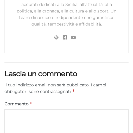
accurati dedicati alla Sicilia, all’attualità, alla
Riconoscere i dispositivi in base a informazioni
politica, alla cronaca, alla cultura e allo sport. Un
richieste attivamente.
team dinamico e indipendente che garantisce
qualità, tempestività e affidabilità.
Garantire la sicurezza, prevenire e
rilevare frodi, correggere errori, Erogare
e presentare pubblicità e contenuto,
Sempre attivo
Salvare e comunicare le scelte sulla
privacy.
Lascia un commento
Il tuo indirizzo email non sarà pubblicato.
I campi
*
obbligatori sono contrassegnati
*
Commento