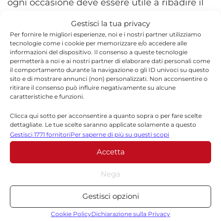
ogni occasione deve essere utile a ribadire il
principio espresso all’articolo 28 della
Gestisci la tua privacy
Dichiarazione Universale dei Diritti Umani,
Per fornire le migliori esperienze, noi e i nostri partner utilizziamo
tecnologie come i cookie per memorizzare e/o accedere alle
dove è chiarito che ‘ogni individuo ha diritto a
informazioni del dispositivo. Il consenso a queste tecnologie
permetterà a noi e ai nostri partner di elaborare dati personali come
un ordine sociale e interazione nel quale i
il comportamento durante la navigazione o gli ID univoci su questo
sito e di mostrare annunci (non) personalizzati. Non acconsentire o
diritti e le libertà possono essere pienamente
ritirare il consenso può influire negativamente su alcune
realizzati’.
caratteristiche e funzioni.
Clicca qui sotto per acconsentire a quanto sopra o per fare scelte
Ordine sociale duramente a rischio a causa di
dettagliate. Le tue scelte saranno applicate solamente a questo
sito. È possibile modificare le impostazioni in qualsiasi momento,
Gestisci 1771 fornitori
Per saperne di più su questi scopi
‘un’operazione militare speciale’ in Ucraina
compreso il ritiro del consenso, utilizzando i pulsanti della Cookie
Accetta
Policy o cliccando sul pulsante di gestione del consenso nella parte
che ha tutti i crismi della guerra con i crimini
inferiore dello schermo.
che, in nome di essa, si commettono. Il Partito
Nega
Democratico di Ragusa, così, aderisce alla
Statistiche
Gestisci opzioni
manifestazione del 4 aprile, alla quale c’è
Archiviare informazioni su dispositivo e/o accedervi, Misurare le
prestazioni degli annunci, Misurare le prestazioni dei contenuti,
Cookie Policy
Dichiarazione sulla Privacy
un’ampissima adesione”.