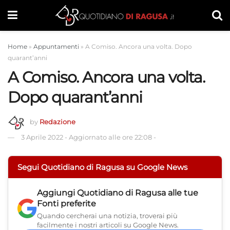
Home
»
Appuntamenti
»
A Comiso. Ancora una volta. Dopo
quarant’anni
A Comiso. Ancora una volta.
Dopo quarant’anni
by
Redazione
3 Aprile 2022
-
Aggiornato alle ore 22:08
-
Segui Quotidiano di Ragusa su Google News
Aggiungi
Quotidiano di Ragusa
alle tue
Fonti preferite
Quando cercherai una notizia, troverai più
facilmente i nostri articoli su Google News.