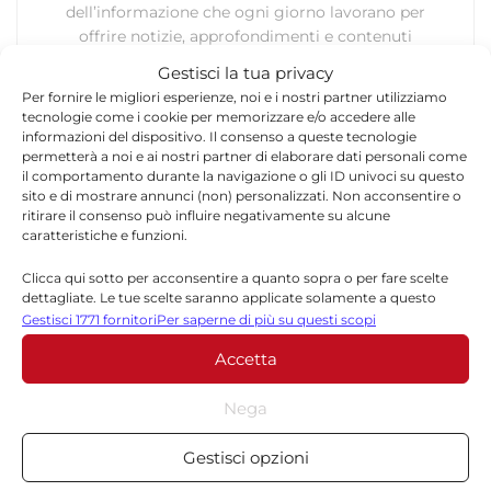
dell’informazione che ogni giorno lavorano per
offrire notizie, approfondimenti e contenuti
accurati dedicati alla Sicilia, all’attualità, alla
Gestisci la tua privacy
politica, alla cronaca, alla cultura e allo sport. Un
Per fornire le migliori esperienze, noi e i nostri partner utilizziamo
team dinamico e indipendente che garantisce
tecnologie come i cookie per memorizzare e/o accedere alle
qualità, tempestività e affidabilità.
informazioni del dispositivo. Il consenso a queste tecnologie
permetterà a noi e ai nostri partner di elaborare dati personali come
il comportamento durante la navigazione o gli ID univoci su questo
sito e di mostrare annunci (non) personalizzati. Non acconsentire o
ritirare il consenso può influire negativamente su alcune
caratteristiche e funzioni.
Clicca qui sotto per acconsentire a quanto sopra o per fare scelte
dettagliate. Le tue scelte saranno applicate solamente a questo
Lascia un commento
sito. È possibile modificare le impostazioni in qualsiasi momento,
Gestisci 1771 fornitori
Per saperne di più su questi scopi
compreso il ritiro del consenso, utilizzando i pulsanti della Cookie
Il tuo indirizzo email non sarà pubblicato.
I campi
Accetta
Policy o cliccando sul pulsante di gestione del consenso nella parte
inferiore dello schermo.
*
obbligatori sono contrassegnati
Nega
*
Commento
Statistiche
Gestisci opzioni
Archiviare informazioni su dispositivo e/o accedervi, Misurare le