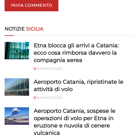
Utilizzare dati di geolocalizzazione precisi,
Riconoscere i dispositivi in base a informazioni
richieste attivamente.
NOTIZIE
SICILIA
Garantire la sicurezza, prevenire e
rilevare frodi, correggere errori, Erogare
Etna blocca gli arrivi a Catania:
e presentare pubblicità e contenuto,
Sempre attivo
ecco cosa rimborsa davvero la
Salvare e comunicare le scelte sulla
compagnia aerea
privacy.
8 AGOSTO 2026
Aeroporto Catania, ripristinate le
attività di volo
8 AGOSTO 2026
Aeroporto Catania, sospese le
operazioni di volo per Etna in
eruzione e nuvola di cenere
vulcanica