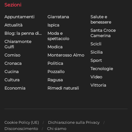
Sezioni
Appuntamenti
Giarratana
Salute e
benessere
Attualità
Ispica
Santa Croce
Blog: la penna di…
Moda e
Camerina
spettacolo
Chiaramonte
Scicli
Gulfi
Modica
Sicilia
Comiso
Monterosso Almo
Sport
Cronaca
Politica
Tecnologie
Cucina
Pozzallo
Video
Cultura
Ragusa
Vittoria
Economia
Rimedi naturali
Cookie Policy (UE)
Dichiarazione sulla Privacy
Disconoscimento
Chi siamo