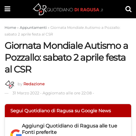
Home
»
Appuntamenti
»
Giornata Mondiale Autismo a Pozzallo:
sabato 2 aprile festa al CSR
Giornata Mondiale Autismo a
Pozzallo: sabato 2 aprile festa
al CSR
by
Redazione
31 Marzo 2022
-
Aggiornato alle ore 22:08
-
Segui Quotidiano di Ragusa su Google News
Aggiungi
Quotidiano di Ragusa
alle tue
Fonti preferite