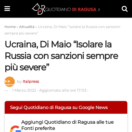
Home
»
Attualità
»
Ucraina, Di Maio “Isolare la Russia con sanzioni
sempre più severe”
Ucraina, Di Maio “Isolare la
Russia con sanzioni sempre
più severe”
by
Italpress
1 Marzo 2022
-
Aggiornato alle ore 17:03
-
Segui Quotidiano di Ragusa su Google News
Aggiungi
Quotidiano di Ragusa
alle tue
Fonti preferite