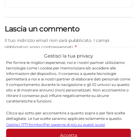
Lascia un commento
Il tuo indirizzo email non sarà pubblicato.
I campi
*
obbligatori sono contrassegnati
Gestisci la tua privacy
*
Commento
Per fornire le migliori esperienze, noi e i nostri partner utilizziamo
tecnologie come i cookie per memorizzare e/o accedere alle
informazioni del dispositivo. Il consenso a queste tecnologie
permetterà a noi e ai nostri partner di elaborare dati personali come
il comportamento durante la navigazione o gli ID univoci su questo
sito e di mostrare annunci (non) personalizzati. Non acconsentire o
ritirare il consenso può influire negativamente su alcune
caratteristiche e funzioni.
Clicca qui sotto per acconsentire a quanto sopra o per fare scelte
dettagliate. Le tue scelte saranno applicate solamente a questo
sito. È possibile modificare le impostazioni in qualsiasi momento,
Gestisci 1771 fornitori
Per saperne di più su questi scopi
compreso il ritiro del consenso, utilizzando i pulsanti della Cookie
Accetta
*
Policy o cliccando sul pulsante di gestione del consenso nella parte
Nome