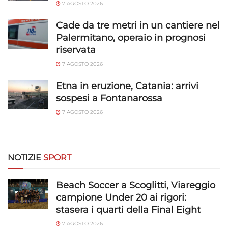
7 AGOSTO 2026
Abbinare e combinare dati provenienti da altre
fonti di dati, Collegare diversi dispositivi,
Cade da tre metri in un cantiere nel
Identificare i dispositivi in base alle informazioni
Palermitano, operaio in prognosi
trasmesse automaticamente.
riservata
7 AGOSTO 2026
Utilizzare dati di geolocalizzazione precisi,
Riconoscere i dispositivi in base a informazioni
Etna in eruzione, Catania: arrivi
richieste attivamente.
sospesi a Fontanarossa
7 AGOSTO 2026
Garantire la sicurezza, prevenire e
rilevare frodi, correggere errori, Erogare
e presentare pubblicità e contenuto,
Sempre attivo
Salvare e comunicare le scelte sulla
NOTIZIE
SPORT
privacy.
Beach Soccer a Scoglitti, Viareggio
campione Under 20 ai rigori:
stasera i quarti della Final Eight
7 AGOSTO 2026