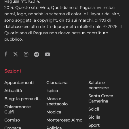
Ragusa n°01/2014.
2014. Questo sito Web, Quotidiano di Ragusa, ivi inclusi
nomi, logo, nonchè lo schema di colori e il layout del sito,
sono soggetti a copyright, diritti sui marchi, diritti di
database e/o altri diritti di proprietà intellettuale. © 2026. Il
Quotidiano di Ragusa non riceve nessun contributo
pubblico.
Sezioni
Appuntamenti
Giarratana
Salute e
benessere
Attualità
Ispica
Santa Croce
Blog: la penna di…
Moda e
Camerina
spettacolo
Chiaramonte
Scicli
Gulfi
Modica
Sicilia
Comiso
Monterosso Almo
Sport
Cronaca
Politica