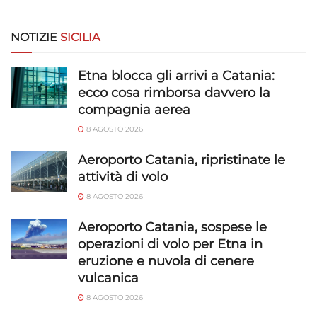
Riconoscere i dispositivi in base a informazioni
richieste attivamente.
NOTIZIE
SICILIA
Garantire la sicurezza, prevenire e
Etna blocca gli arrivi a Catania:
rilevare frodi, correggere errori, Erogare
ecco cosa rimborsa davvero la
e presentare pubblicità e contenuto,
Sempre attivo
compagnia aerea
Salvare e comunicare le scelte sulla
privacy.
8 AGOSTO 2026
Aeroporto Catania, ripristinate le
attività di volo
8 AGOSTO 2026
Aeroporto Catania, sospese le
operazioni di volo per Etna in
eruzione e nuvola di cenere
vulcanica
8 AGOSTO 2026