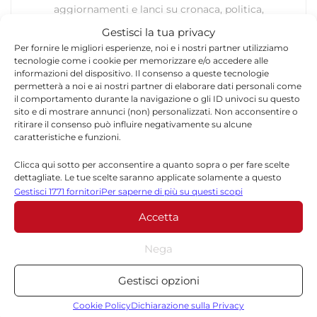
aggiornamenti e lanci su cronaca, politica,
economia, sport e attualità nazionale. I contenuti
Gestisci la tua privacy
pubblicati su Quotidianodiragusa.it provengono
Per fornire le migliori esperienze, noi e i nostri partner utilizziamo
dai comunicati ufficiali dell’agenzia.
tecnologie come i cookie per memorizzare e/o accedere alle
informazioni del dispositivo. Il consenso a queste tecnologie
permetterà a noi e ai nostri partner di elaborare dati personali come
il comportamento durante la navigazione o gli ID univoci su questo
sito e di mostrare annunci (non) personalizzati. Non acconsentire o
ritirare il consenso può influire negativamente su alcune
caratteristiche e funzioni.
Clicca qui sotto per acconsentire a quanto sopra o per fare scelte
Lascia un commento
dettagliate. Le tue scelte saranno applicate solamente a questo
sito. È possibile modificare le impostazioni in qualsiasi momento,
Gestisci 1771 fornitori
Per saperne di più su questi scopi
Il tuo indirizzo email non sarà pubblicato.
I campi
compreso il ritiro del consenso, utilizzando i pulsanti della Cookie
*
Accetta
obbligatori sono contrassegnati
Policy o cliccando sul pulsante di gestione del consenso nella parte
inferiore dello schermo.
*
Commento
Nega
Statistiche
Gestisci opzioni
Archiviare informazioni su dispositivo e/o accedervi, Misurare le
prestazioni degli annunci, Misurare le prestazioni dei contenuti,
Cookie Policy
Dichiarazione sulla Privacy