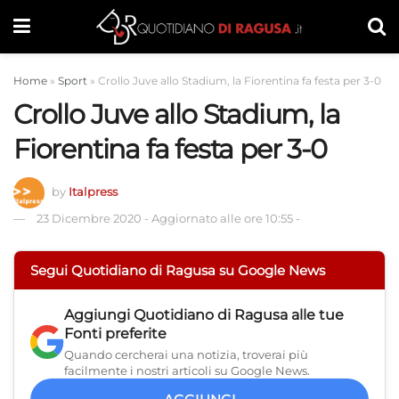
Home
»
Sport
»
Crollo Juve allo Stadium, la Fiorentina fa festa per 3-0
Crollo Juve allo Stadium, la
Fiorentina fa festa per 3-0
by
Italpress
23 Dicembre 2020
-
Aggiornato alle ore 10:55
-
Segui Quotidiano di Ragusa su Google News
Aggiungi
Quotidiano di Ragusa
alle tue
Fonti preferite
Quando cercherai una notizia, troverai più
facilmente i nostri articoli su Google News.