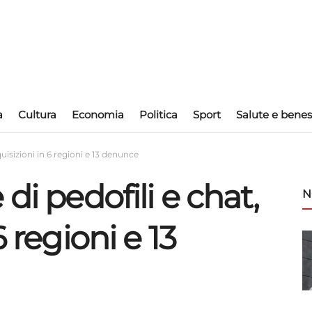
a
Cultura
Economia
Politica
Sport
Salute e benes
quisizioni in 6 regioni e 13 denunce
di pedofili e chat,
N
6 regioni e 13