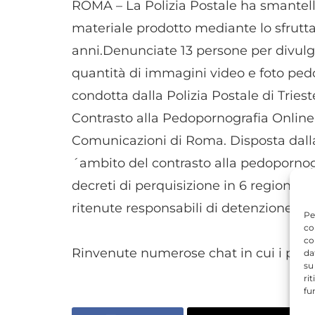
ROMA – La Polizia Postale ha smantell
materiale prodotto mediante lo sfrutt
anni.Denunciate 13 persone per divulg
quantità di immagini video e foto ped
condotta dalla Polizia Postale di Tries
Contrasto alla Pedopornografia Online d
Comunicazioni di Roma. Disposta dalla P
´ambito del contrasto alla pedopornogr
decreti di perquisizione in 6 regioni it
ritenute responsabili di detenzione d
Pe
co
co
Rinvenute numerose chat in cui i pedo
da
su
ri
fu