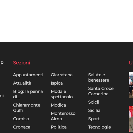
Sezioni
U
DR
Appuntamenti
Giarratana
Salute e
benessere
Attualità
Ispica
Santa Croce
Blog: la penna
Moda e
Camerina
ui
di…
spettacolo
Scicli
Chiaramonte
Modica
Gulfi
Sicilia
Monterosso
Comiso
Almo
Sport
Cronaca
Politica
Tecnologie