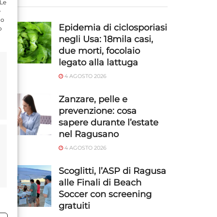
 Le
e
do
Epidemia di ciclosporiasi
o
negli Usa: 18mila casi,
due morti, focolaio
legato alla lattuga
4 AGOSTO 2026
Zanzare, pelle e
prevenzione: cosa
sapere durante l’estate
nel Ragusano
4 AGOSTO 2026
Scoglitti, l’ASP di Ragusa
alle Finali di Beach
Soccer con screening
gratuiti