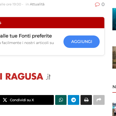
0
lle ore 19:00
-
in
Attualità
s
alle tue
Fonti preferite
AGGIUNGI
facilmente i nostri articoli su
N
Condividi su X