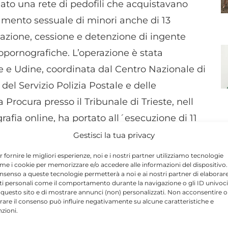
ato una rete di pedofili che acquistavano
amento sessuale di minori anche di 13
azione, cessione e detenzione di ingente
opornografiche. L’operazione è stata
te e Udine, coordinata dal Centro Nazionale di
el Servizio Polizia Postale e delle
rocura presso il Tribunale di Trieste, nell
afia online, ha portato all´esecuzione di 11
aliane e alla denuncia di tredici persone,
Gestisci la tua privacy
i immagini video e foto pedopornografiche.
r fornire le migliori esperienze, noi e i nostri partner utilizziamo tecnologie
me i cookie per memorizzare e/o accedere alle informazioni del dispositivo. 
nsenso a queste tecnologie permetterà a noi e ai nostri partner di elaborar
fili si scambiavano materiale.
ti personali come il comportamento durante la navigazione o gli ID univoci
 questo sito e di mostrare annunci (non) personalizzati. Non acconsentire o
tirare il consenso può influire negativamente su alcune caratteristiche e
nzioni.
N