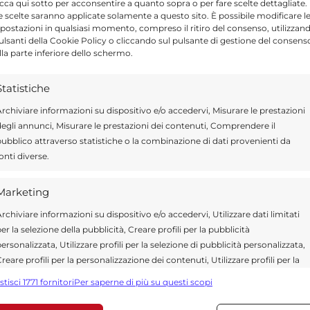
icca qui sotto per acconsentire a quanto sopra o per fare scelte dettagliate.
Send
Share
e scelte saranno applicate solamente a questo sito. È possibile modificare l
postazioni in qualsiasi momento, compreso il ritiro del consenso, utilizzan
IN ATTUALITÀ
pulsanti della Cookie Policy o cliccando sul pulsante di gestione del consens
lla parte inferiore dello schermo.
Statistiche
rchiviare informazioni su dispositivo e/o accedervi, Misurare le prestazioni
 Fornisce notizie, aggiornamenti e lanci su cronaca,
egli annunci, Misurare le prestazioni dei contenuti, Comprendere il
ttualità nazionale. I contenuti pubblicati su
ubblico attraverso statistiche o la combinazione di dati provenienti da
ngono dai comunicati ufficiali dell’agenzia.
onti diverse.
Marketing
rchiviare informazioni su dispositivo e/o accedervi, Utilizzare dati limitati
er la selezione della pubblicità, Creare profili per la pubblicità
ersonalizzata, Utilizzare profili per la selezione di pubblicità personalizzata,
reare profili per la personalizzazione dei contenuti, Utilizzare profili per la
elezione di contenuti personalizzati, Sviluppare e migliorare i servizi,
stisci 1771 fornitori
Per saperne di più su questi scopi
tilizzare dati limitati per la selezione dei contenuti.
*
 obbligatori sono contrassegnati