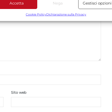
Accetta
Nega
Gestisci opzioni
Funzionalità
Sempre attiv
bbinare e combinare dati provenienti da altre fonti di dati,
Cookie Policy
Dichiarazione sulla Privacy
ollegare diversi dispositivi, Identificare i dispositivi in base
alle informazioni trasmesse automaticamente.
Utilizzare dati di geolocalizzazione precisi, Riconoscere i
dispositivi in base a informazioni richieste attivamente.
Garantire la sicurezza, prevenire e rilevare frodi,
correggere errori, Erogare e presentare
Sempre attiv
pubblicità e contenuto, Salvare e comunicare le
scelte sulla privacy.
Sito web