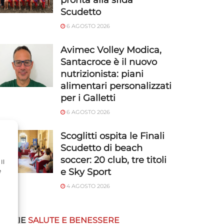
pronta alla sfida
Scudetto
6 AGOSTO 2026
Avimec Volley Modica,
Santacroce è il nuovo
nutrizionista: piani
alimentari personalizzati
per i Galletti
6 AGOSTO 2026
Scoglitti ospita le Finali
Scudetto di beach
soccer: 20 club, tre titoli
Il
e Sky Sport
e
4 AGOSTO 2026
OTIZIE
SALUTE E BENESSERE