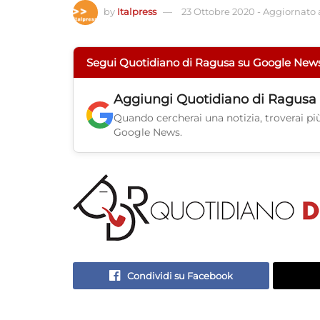
by
Italpress
23 Ottobre 2020
-
Aggiornato a
Segui Quotidiano di Ragusa su Google New
Aggiungi
Quotidiano di Ragusa
Quando cercherai una notizia, troverai più 
Google News.
Condividi su Facebook