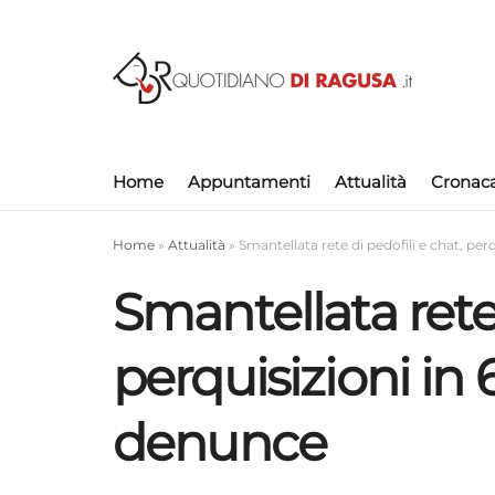
Home
Appuntamenti
Attualità
Cronac
Home
»
Attualità
»
Smantellata rete di pedofili e chat, per
Smantellata rete 
perquisizioni in 
denunce