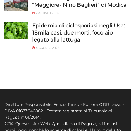
“Maggiore- Nino Baglieri” di Modica
7 AGOSTO 2026
Epidemia di ciclosporiasi negli Usa:
18mila casi, due morti, focolaio
legato alla lattuga
4 AGOSTO 2026
Direttore Responsabile: Felicia Rinzo - Editore QDR News -
P.IVA 01673640882 - Testata registrata al Tribunale di
Ragusa n°01/2014.
2014. Questo sito Web, Quotidiano di Ragusa, ivi inclusi
nomi, logo, nonchè lo schema di colori e il layout del sito,