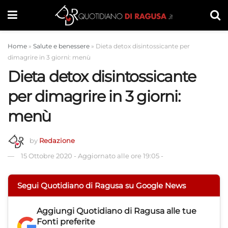
Home
»
Salute e benessere
»
Dieta detox disintossicante per
dimagrire in 3 giorni: menù
Dieta detox disintossicante
per dimagrire in 3 giorni:
menù
by
Redazione
15 Ottobre 2020
-
Aggiornato alle ore 19:05
-
Segui Quotidiano di Ragusa su Google News
Aggiungi
Quotidiano di Ragusa
alle tue
Fonti preferite