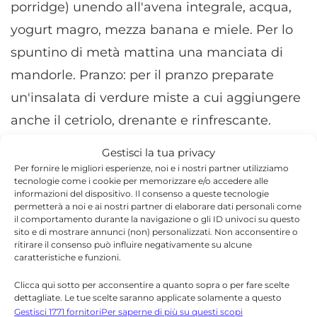
porridge) unendo all'avena integrale, acqua,
yogurt magro, mezza banana e miele. Per lo
spuntino di metà mattina una manciata di
mandorle. Pranzo: per il pranzo preparate
un'insalata di verdure miste a cui aggiungere
anche il cetriolo, drenante e rinfrescante.
Condite l'insalata con un cucchiaio di olio
Gestisci la tua privacy
extravergine di oliva, succo di limone, salsa
Per fornire le migliori esperienze, noi e i nostri partner utilizziamo
tecnologie come i cookie per memorizzare e/o accedere alle
allo yogurt e aglio. Accompagnate con una
informazioni del dispositivo. Il consenso a queste tecnologie
permetterà a noi e ai nostri partner di elaborare dati personali come
fettina di pane integrale o una galletta di
il comportamento durante la navigazione o gli ID univoci su questo
avena integrale. Per la merenda una tisana o
sito e di mostrare annunci (non) personalizzati. Non acconsentire o
ritirare il consenso può influire negativamente su alcune
un frutto. Cena: per l'ultima sera potete
caratteristiche e funzioni.
preparare una porzione di salmone con
Clicca qui sotto per acconsentire a quanto sopra o per fare scelte
dettagliate. Le tue scelte saranno applicate solamente a questo
contorno di patate al forno e carciofi al vapore.
sito. È possibile modificare le impostazioni in qualsiasi momento,
Gestisci 1771 fornitori
Per saperne di più su questi scopi