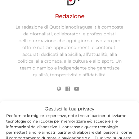
Redazione
La redazione di Quotidianodiragusa.it è composta
da giornalisti, collaboratori e professionisti
dell’informazione che ogni giorno lavorano per
offrire notizie, approfondimenti e contenuti
accurati dedicati alla Sicilia, all’attualità, alla
politica, alla cronaca, alla cultura e allo sport. Un
team dinamico e indipendente che garantisce
qualità, tempestività e affidabilità.
Gestisci la tua privacy
Per fornire le migliori esperienze, noi e i nostri partner utilizziamo
tecnologie come i cookie per memorizzare e/o accedere alle
Lascia un commento
informazioni del dispositivo. Il consenso a queste tecnologie
permetterà a noi e ai nostri partner di elaborare dati personali come
Il tuo indirizzo email non sarà pubblicato.
I campi
il comportamento durante la navigazione o gli ID univoci su questo