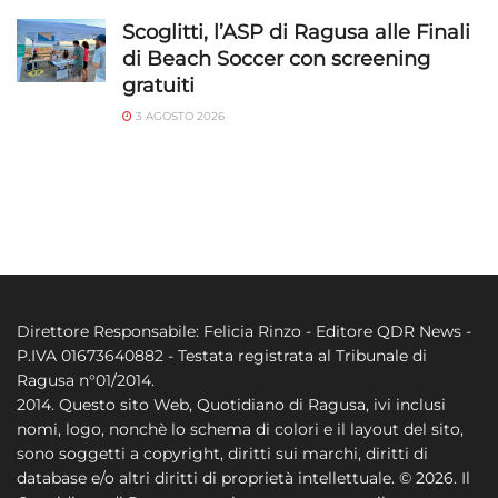
Scoglitti, l’ASP di Ragusa alle Finali
di Beach Soccer con screening
gratuiti
3 AGOSTO 2026
Direttore Responsabile: Felicia Rinzo - Editore QDR News -
P.IVA 01673640882 - Testata registrata al Tribunale di
Ragusa n°01/2014.
2014. Questo sito Web, Quotidiano di Ragusa, ivi inclusi
nomi, logo, nonchè lo schema di colori e il layout del sito,
sono soggetti a copyright, diritti sui marchi, diritti di
database e/o altri diritti di proprietà intellettuale. © 2026. Il