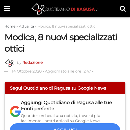
Home
»
Attualità
»
Modica, 8 nuovi specializzati ottici
Modica, 8 nuovi specializzati
ottici
by
Redazione
14 Ottobre 2020
-
Aggiornato alle ore 12:47
-
Segui Quotidiano di Ragusa su Google News
Aggiungi
Quotidiano di Ragusa
alle tue
Fonti preferite
Quando cercherai una notizia, troverai più
facilmente i nostri articoli su Google News.