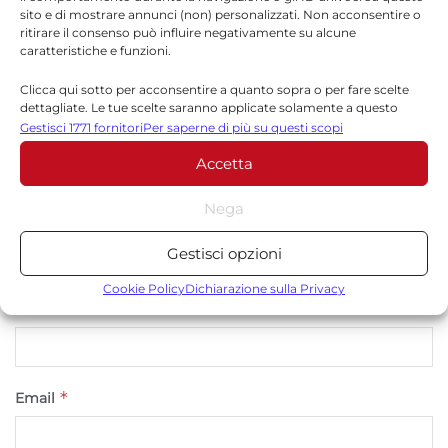
sito e di mostrare annunci (non) personalizzati. Non acconsentire o
*
obbligatori sono contrassegnati
ritirare il consenso può influire negativamente su alcune
caratteristiche e funzioni.
*
Commento
Clicca qui sotto per acconsentire a quanto sopra o per fare scelte
dettagliate. Le tue scelte saranno applicate solamente a questo
sito. È possibile modificare le impostazioni in qualsiasi momento,
Gestisci 1771 fornitori
Per saperne di più su questi scopi
compreso il ritiro del consenso, utilizzando i pulsanti della Cookie
Accetta
Policy o cliccando sul pulsante di gestione del consenso nella parte
inferiore dello schermo.
Nega
Statistiche
Gestisci opzioni
Archiviare informazioni su dispositivo e/o accedervi, Misurare le
prestazioni degli annunci, Misurare le prestazioni dei contenuti,
Cookie Policy
Dichiarazione sulla Privacy
*
Comprendere il pubblico attraverso statistiche o la
Nome
combinazione di dati provenienti da fonti diverse.
Marketing
*
Email
Archiviare informazioni su dispositivo e/o accedervi, Utilizzare
dati limitati per la selezione della pubblicità, Creare profili per la