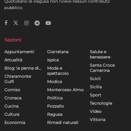
Quotidiano di Ragusa non riceve nessun contributo
pubblico.
Sezioni
Appuntamenti
Giarratana
Salute e
benessere
Attualità
Ispica
Santa Croce
Blog: la penna di…
Moda e
Camerina
spettacolo
Chiaramonte
Scicli
Gulfi
Modica
Sicilia
Comiso
Monterosso Almo
Sport
Cronaca
Politica
Tecnologie
Cucina
Pozzallo
Video
Cultura
Ragusa
Vittoria
Economia
Rimedi naturali