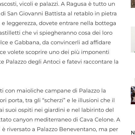
costi, vicoli e palazzi. A Ragusa è tutto un
di San Giovanni Battista al retablo in pietra
ri e leggerezza, dovete entrare nella bottega
stilletti che vi spiegheranno cosa dei loro
olce e Gabbana, da convincerli ad affidare
ece volete scoprire uno dei più imponenti
e Palazzo degli Antoci e fatevi raccontare la
ati con maioliche campane di Palazzo la
porta, tra gli “scherzi” e le illusioni che il
uoi ospiti nei giardini e nel labirinto del
ettato canyon mediterraneo di Cava Celone. A
si è riversato a Palazzo Beneventano, ma per
N