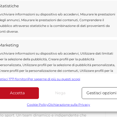
Statistiche
rchiviare informazioni su dispositivo e/o accedervi, Misurare le prestazioni
egli annunci, Misurare le prestazioni dei contenuti, Comprendere il
ubblico attraverso statistiche o la combinazione di dati provenienti da
onti diverse.
Marketing
Send
Share
rchiviare informazioni su dispositivo e/o accedervi, Utilizzare dati limitati
er la selezione della pubblicità, Creare profili per la pubblicità
 APPUNTAMENTI
ersonalizzata, Utilizzare profili per la selezione di pubblicità personalizzata,
reare profili per la personalizzazione dei contenuti, Utilizzare profili per la
elezione di contenuti personalizzati, Sviluppare e migliorare i servizi,
stisci 1771 fornitori
Per saperne di più su questi scopi
tilizzare dati limitati per la selezione dei contenuti.
Accetta
Nega
Gestisci opzioni
Funzionalità
Sempre attiv
ragusa.it è composta da giornalisti, collaboratori e
ione che ogni giorno lavorano per offrire notizie,
bbinare e combinare dati provenienti da altre fonti di dati,
Cookie Policy
Dichiarazione sulla Privacy
curati dedicati alla Sicilia, all’attualità, alla politica,
ollegare diversi dispositivi, Identificare i dispositivi in base
 allo sport. Un team dinamico e indipendente che
alle informazioni trasmesse automaticamente.