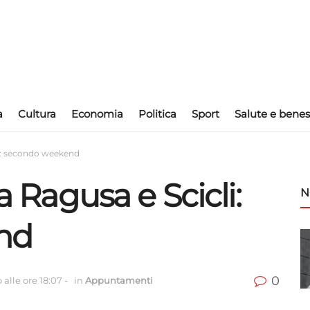
a
Cultura
Economia
Politica
Sport
Salute e benes
cli: secondo weekend
 a Ragusa e Scicli:
N
nd
0
alle ore 18:07
-
in
Appuntamenti