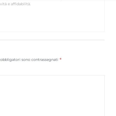
ità e affidabilità.
Utilizzare dati di geolocalizzazione precisi, Riconoscere i
dispositivi in base a informazioni richieste attivamente.
Garantire la sicurezza, prevenire e rilevare frodi,
correggere errori, Erogare e presentare
Sempre attiv
pubblicità e contenuto, Salvare e comunicare le
scelte sulla privacy.
*
 obbligatori sono contrassegnati