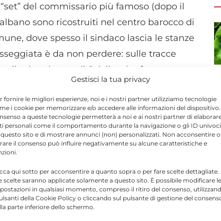
 “set” del commissario più famoso (dopo il
albano sono ricostruiti nel centro barocco di
omune, dove spesso il sindaco lascia le stanze
sseggiata è da non perdere: sulle tracce
no il primo borgo di Scicli e che furono
Gestisci la tua privacy
 1693 che rase al suolo il Val di Noto.
r fornire le migliori esperienze, noi e i nostri partner utilizziamo tecnologie
me i cookie per memorizzare e/o accedere alle informazioni del dispositivo. 
nsenso a queste tecnologie permetterà a noi e ai nostri partner di elaborar
ti personali come il comportamento durante la navigazione o gli ID univoci
 questo sito e di mostrare annunci (non) personalizzati. Non acconsentire o
tirare il consenso può influire negativamente su alcune caratteristiche e
nzioni.
icca qui sotto per acconsentire a quanto sopra o per fare scelte dettagliate.
e scelte saranno applicate solamente a questo sito. È possibile modificare l
postazioni in qualsiasi momento, compreso il ritiro del consenso, utilizzan
pulsanti della Cookie Policy o cliccando sul pulsante di gestione del consens
lla parte inferiore dello schermo.