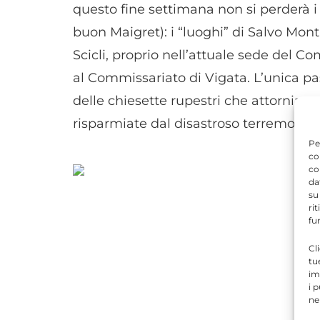
questo fine settimana non si perderà i
buon Maigret): i “luoghi” di Salvo Mont
Scicli, proprio nell’attuale sede del C
al Commissariato di Vigata. L’unica pa
delle chiesette rupestri che attorniava
risparmiate dal disastroso terremoto del
Pe
co
co
da
su
ri
fu
Cl
tu
im
i 
ne