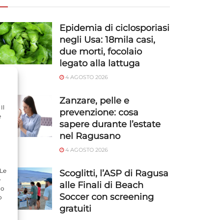
Epidemia di ciclosporiasi
negli Usa: 18mila casi,
due morti, focolaio
legato alla lattuga
4 AGOSTO 2026
Zanzare, pelle e
Il
prevenzione: cosa
e
sapere durante l’estate
nel Ragusano
4 AGOSTO 2026
 Le
Scoglitti, l’ASP di Ragusa
e
alle Finali di Beach
do
Soccer con screening
o
gratuiti