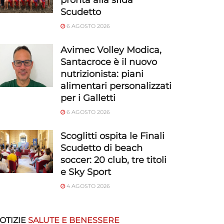
pronta alla sfida
Scudetto
6 AGOSTO 2026
Avimec Volley Modica,
Santacroce è il nuovo
nutrizionista: piani
alimentari personalizzati
per i Galletti
6 AGOSTO 2026
Scoglitti ospita le Finali
Scudetto di beach
soccer: 20 club, tre titoli
e Sky Sport
4 AGOSTO 2026
OTIZIE
SALUTE E BENESSERE