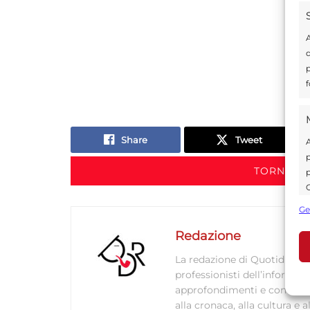
A
d
p
f
Share
Tweet
A
p
TORNA IN
p
C
s
Ge
U
Redazione
La redazione di Quotidianodi
professionisti dell’informaz
A
approfondimenti e contenuti ac
C
alla cronaca, alla cultura e