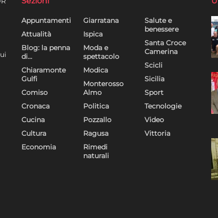
Sezioni
U
DR
Appuntamenti
Giarratana
Salute e
benessere
Attualità
Ispica
Santa Croce
Blog: la penna
Moda e
Camerina
ui
di…
spettacolo
Scicli
Chiaramonte
Modica
Gulfi
Sicilia
Monterosso
Comiso
Almo
Sport
Cronaca
Politica
Tecnologie
Cucina
Pozzallo
Video
Cultura
Ragusa
Vittoria
Economia
Rimedi
naturali