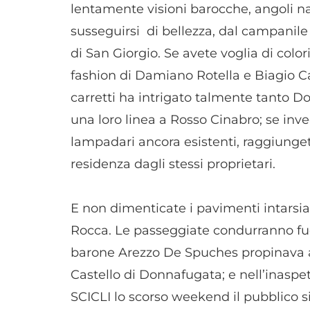
lentamente visioni barocche, angoli nas
susseguirsi di bellezza, dal campanile 
di San Giorgio. Se avete voglia di colo
fashion di Damiano Rotella e Biagio Ca
carretti ha intrigato talmente tanto D
una loro linea a Rosso Cinabro; se inv
lampadari ancora esistenti, raggiunget
residenza dagli stessi proprietari.
E non dimenticate i pavimenti intarsi
Rocca. Le passeggiate condurranno fuori 
barone Arezzo De Spuches propinava ai s
Castello di Donnafugata; e nell’inasp
SCICLI lo scorso weekend il pubblico 