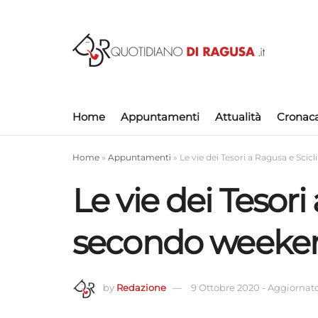
Home
Appuntamenti
Attualità
Cronac
Home
»
Appuntamenti
»
Le vie dei Tesori a Ragusa e Sci
Le vie dei Tesori
secondo weeke
by
Redazione
9 Ottobre 2020
-
Aggiornato 