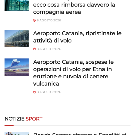
Funzionalità
Sempre attivo
ecco cosa rimborsa davvero la
compagnia aerea
Abbinare e combinare dati provenienti da altre
fonti di dati, Collegare diversi dispositivi,
8 AGOSTO 2026
Identificare i dispositivi in base alle informazioni
Aeroporto Catania, ripristinate le
trasmesse automaticamente.
attività di volo
Utilizzare dati di geolocalizzazione precisi,
8 AGOSTO 2026
Riconoscere i dispositivi in base a informazioni
richieste attivamente.
Aeroporto Catania, sospese le
operazioni di volo per Etna in
eruzione e nuvola di cenere
Garantire la sicurezza, prevenire e
vulcanica
rilevare frodi, correggere errori, Erogare
e presentare pubblicità e contenuto,
Sempre attivo
8 AGOSTO 2026
Salvare e comunicare le scelte sulla
privacy.
NOTIZIE
SPORT