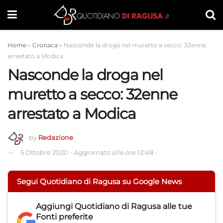
Home
»
Cronaca
»
Nasconde la droga nel muretto a secco: 32enne
arrestato a Modica
Nasconde la droga nel
muretto a secco: 32enne
arrestato a Modica
by
Redazione
5 Ottobre 2020
-
Aggiornato alle ore 12:48
-
Segui Quotidiano di Ragusa su Google News
Aggiungi
Quotidiano di Ragusa
alle tue
Fonti preferite