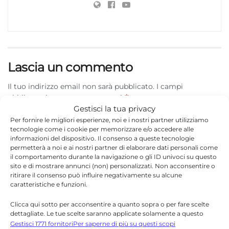
Lascia un commento
Il tuo indirizzo email non sarà pubblicato.
I campi
*
obbligatori sono contrassegnati
Gestisci la tua privacy
*
Commento
Per fornire le migliori esperienze, noi e i nostri partner utilizziamo
tecnologie come i cookie per memorizzare e/o accedere alle
informazioni del dispositivo. Il consenso a queste tecnologie
permetterà a noi e ai nostri partner di elaborare dati personali come
il comportamento durante la navigazione o gli ID univoci su questo
sito e di mostrare annunci (non) personalizzati. Non acconsentire o
ritirare il consenso può influire negativamente su alcune
caratteristiche e funzioni.
Clicca qui sotto per acconsentire a quanto sopra o per fare scelte
dettagliate. Le tue scelte saranno applicate solamente a questo
sito. È possibile modificare le impostazioni in qualsiasi momento,
Gestisci 1771 fornitori
Per saperne di più su questi scopi