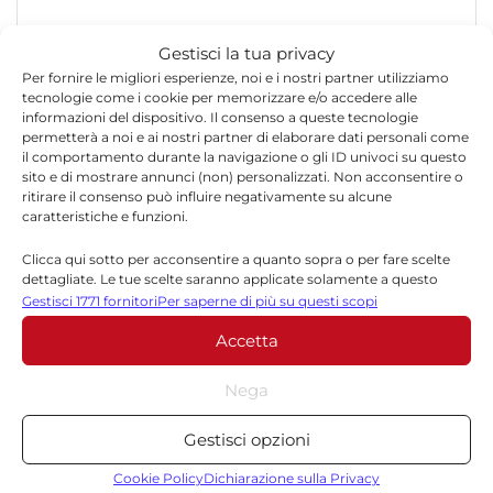
Gestisci la tua privacy
Per fornire le migliori esperienze, noi e i nostri partner utilizziamo
tecnologie come i cookie per memorizzare e/o accedere alle
informazioni del dispositivo. Il consenso a queste tecnologie
permetterà a noi e ai nostri partner di elaborare dati personali come
*
Nome
il comportamento durante la navigazione o gli ID univoci su questo
sito e di mostrare annunci (non) personalizzati. Non acconsentire o
ritirare il consenso può influire negativamente su alcune
caratteristiche e funzioni.
*
Email
Clicca qui sotto per acconsentire a quanto sopra o per fare scelte
dettagliate. Le tue scelte saranno applicate solamente a questo
sito. È possibile modificare le impostazioni in qualsiasi momento,
Gestisci 1771 fornitori
Per saperne di più su questi scopi
compreso il ritiro del consenso, utilizzando i pulsanti della Cookie
Sito web
Accetta
Policy o cliccando sul pulsante di gestione del consenso nella parte
inferiore dello schermo.
Nega
Statistiche
Gestisci opzioni
Archiviare informazioni su dispositivo e/o accedervi, Misurare le
prestazioni degli annunci, Misurare le prestazioni dei contenuti,
Cookie Policy
Dichiarazione sulla Privacy