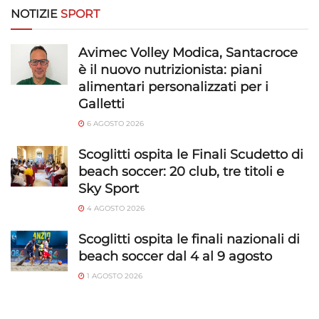
Riconoscere i dispositivi in base a informazioni
NOTIZIE
SPORT
richieste attivamente.
Avimec Volley Modica, Santacroce
Garantire la sicurezza, prevenire e
è il nuovo nutrizionista: piani
rilevare frodi, correggere errori, Erogare
alimentari personalizzati per i
e presentare pubblicità e contenuto,
Sempre attivo
Galletti
Salvare e comunicare le scelte sulla
6 AGOSTO 2026
privacy.
Scoglitti ospita le Finali Scudetto di
beach soccer: 20 club, tre titoli e
Sky Sport
4 AGOSTO 2026
Scoglitti ospita le finali nazionali di
beach soccer dal 4 al 9 agosto
1 AGOSTO 2026