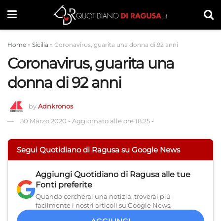
Home
»
Sicilia
»
Coronavirus, guarita una donna di 92 anni
Coronavirus, guarita una
donna di 92 anni
by
Adnkronos
30 Marzo 2020
-
Aggiornato alle ore 18:25
-
Segui Quotidiano di Ragusa su Google News
Aggiungi
Quotidiano di Ragusa
alle tue
Fonti preferite
Quando cercherai una notizia, troverai più
facilmente i nostri articoli su Google News.