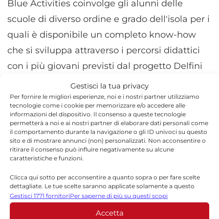
Blue Activities coinvolge gli alunni delle
scuole di diverso ordine e grado dell'isola per i
quali è disponibile un completo know-how
che si sviluppa attraverso i percorsi didattici
con i più giovani previsti dal progetto Delfini
Guardiani arrivando alle attività di
Gestisci la tua privacy
monitoraggio e pulizie delle coste e spiagge
Per fornire le migliori esperienze, noi e i nostri partner utilizziamo
tecnologie come i cookie per memorizzare e/o accedere alle
programmate da NauticinBlu che vedono
informazioni del dispositivo. Il consenso a queste tecnologie
permetterà a noi e ai nostri partner di elaborare dati personali come
impegnati i più grandi.
il comportamento durante la navigazione o gli ID univoci su questo
sito e di mostrare annunci (non) personalizzati. Non acconsentire o
ritirare il consenso può influire negativamente su alcune
Delfini Guardiani gode del patrocino del
caratteristiche e funzioni.
Ministero dell'Ambiente e della Tutela del
Clicca qui sotto per acconsentire a quanto sopra o per fare scelte
Territorio e del Mare, del Cutfaa (Comando
dettagliate. Le tue scelte saranno applicate solamente a questo
sito. È possibile modificare le impostazioni in qualsiasi momento,
Gestisci 1771 fornitori
Per saperne di più su questi scopi
Unità per la Tutela Forestale, Ambientale e
compreso il ritiro del consenso, utilizzando i pulsanti della Cookie
Accetta
Policy o cliccando sul pulsante di gestione del consenso nella parte
Agroalimentare dei Carabinieri-Forestali), di