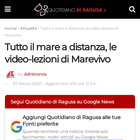
Home
»
Attualità
»
Tutto il mare a distanza, le video-lezioni di
Marevivo
Tutto il mare a distanza, le
video-lezioni di Marevivo
by
Adnkronos
27 Marzo 2020
-
Aggiornato alle ore 21:04
-
Segui Quotidiano di Ragusa su Google News
Aggiungi
Quotidiano di Ragusa
alle tue
Fonti preferite
Quando cercherai una notizia, troverai più
facilmente i nostri articoli su Google News.