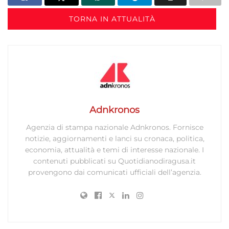
Abbinare e combinare dati provenienti da altre
fonti di dati, Collegare diversi dispositivi,
TORNA IN ATTUALITÀ
Identificare i dispositivi in base alle informazioni
trasmesse automaticamente.
Utilizzare dati di geolocalizzazione precisi,
Riconoscere i dispositivi in base a informazioni
richieste attivamente.
Adnkronos
Garantire la sicurezza, prevenire e
rilevare frodi, correggere errori, Erogare
Agenzia di stampa nazionale Adnkronos. Fornisce
e presentare pubblicità e contenuto,
Sempre attivo
notizie, aggiornamenti e lanci su cronaca, politica,
Salvare e comunicare le scelte sulla
economia, attualità e temi di interesse nazionale. I
privacy.
contenuti pubblicati su Quotidianodiragusa.it
provengono dai comunicati ufficiali dell’agenzia.