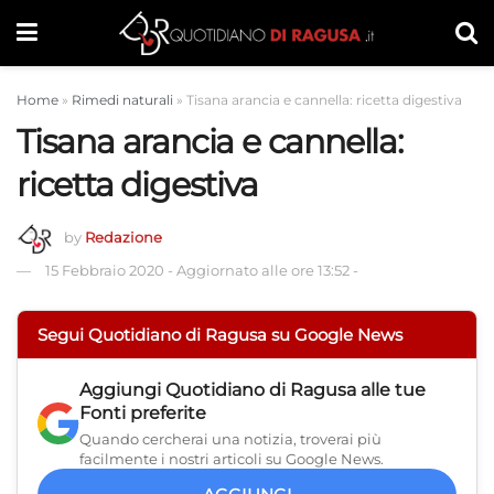
Home
»
Rimedi naturali
»
Tisana arancia e cannella: ricetta digestiva
Tisana arancia e cannella:
ricetta digestiva
by
Redazione
15 Febbraio 2020
-
Aggiornato alle ore 13:52
-
Segui Quotidiano di Ragusa su Google News
Aggiungi
Quotidiano di Ragusa
alle tue
Fonti preferite
Quando cercherai una notizia, troverai più
facilmente i nostri articoli su Google News.