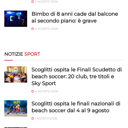
5 AGOSTO 2026
trasmesse automaticamente.
Bimbo di 8 anni cade dal balcone
Utilizzare dati di geolocalizzazione precisi,
al secondo piano: è grave
Riconoscere i dispositivi in base a informazioni
4 AGOSTO 2026
richieste attivamente.
Garantire la sicurezza, prevenire e
rilevare frodi, correggere errori, Erogare
NOTIZIE
SPORT
e presentare pubblicità e contenuto,
Sempre attivo
Salvare e comunicare le scelte sulla
Scoglitti ospita le Finali Scudetto di
privacy.
beach soccer: 20 club, tre titoli e
Sky Sport
4 AGOSTO 2026
Scoglitti ospita le finali nazionali di
beach soccer dal 4 al 9 agosto
1 AGOSTO 2026