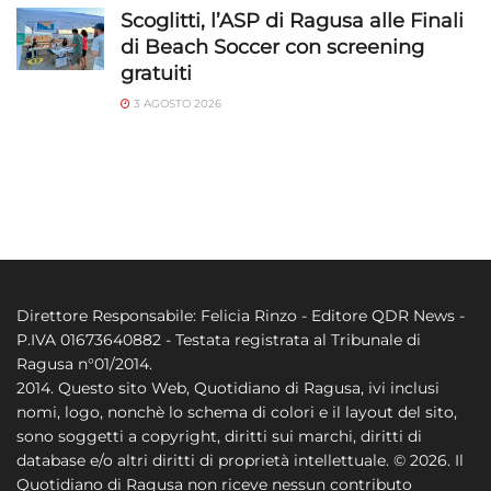
Scoglitti, l’ASP di Ragusa alle Finali
di Beach Soccer con screening
gratuiti
3 AGOSTO 2026
Direttore Responsabile: Felicia Rinzo - Editore QDR News -
P.IVA 01673640882 - Testata registrata al Tribunale di
Ragusa n°01/2014.
2014. Questo sito Web, Quotidiano di Ragusa, ivi inclusi
nomi, logo, nonchè lo schema di colori e il layout del sito,
sono soggetti a copyright, diritti sui marchi, diritti di
database e/o altri diritti di proprietà intellettuale. © 2026. Il
Quotidiano di Ragusa non riceve nessun contributo