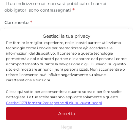
Il tuo indirizzo email non sarà pubblicato.
I campi
*
obbligatori sono contrassegnati
*
Commento
Gestisci la tua privacy
Per fornire le migliori esperienze, noi e i nostri partner utilizziamo
tecnologie come i cookie per memorizzare e/o accedere alle
informazioni del dispositivo. Il consenso a queste tecnologie
permetterà a noi e ai nostri partner di elaborare dati personali come
il comportamento durante la navigazione o gli ID univoci su questo
sito e di mostrare annunci (non) personalizzati. Non acconsentire o
ritirare il consenso può influire negativamente su alcune
caratteristiche e funzioni.
Clicca qui sotto per acconsentire a quanto sopra o per fare scelte
*
Nome
dettagliate. Le tue scelte saranno applicate solamente a questo
sito. È possibile modificare le impostazioni in qualsiasi momento,
Gestisci 1771 fornitori
Per saperne di più su questi scopi
compreso il ritiro del consenso, utilizzando i pulsanti della Cookie
Accetta
Policy o cliccando sul pulsante di gestione del consenso nella parte
inferiore dello schermo.
*
Email
Nega