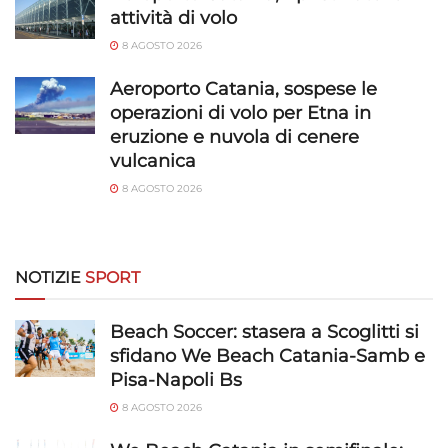
attività di volo
e presentare pubblicità e contenuto,
Sempre attivo
Salvare e comunicare le scelte sulla
8 AGOSTO 2026
privacy.
Aeroporto Catania, sospese le
operazioni di volo per Etna in
eruzione e nuvola di cenere
vulcanica
8 AGOSTO 2026
NOTIZIE
SPORT
Beach Soccer: stasera a Scoglitti si
sfidano We Beach Catania-Samb e
Pisa-Napoli Bs
8 AGOSTO 2026