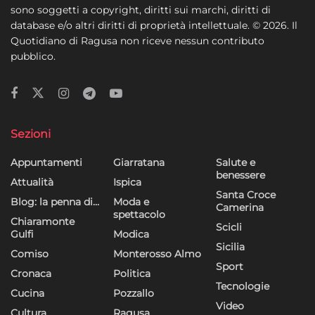
sono soggetti a copyright, diritti sui marchi, diritti di
database e/o altri diritti di proprietà intellettuale. © 2026. Il
Quotidiano di Ragusa non riceve nessun contributo
pubblico.
Sezioni
Appuntamenti
Giarratana
Salute e
benessere
Attualità
Ispica
Santa Croce
Blog: la penna di…
Moda e
Camerina
spettacolo
Chiaramonte
Scicli
Gulfi
Modica
Sicilia
Comiso
Monterosso Almo
Sport
Cronaca
Politica
Tecnologie
Cucina
Pozzallo
Video
Cultura
Ragusa