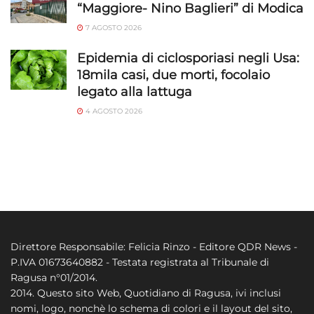
“Maggiore- Nino Baglieri” di Modica
7 AGOSTO 2026
Epidemia di ciclosporiasi negli Usa:
18mila casi, due morti, focolaio
legato alla lattuga
4 AGOSTO 2026
Direttore Responsabile: Felicia Rinzo - Editore QDR News -
P.IVA 01673640882 - Testata registrata al Tribunale di
Ragusa n°01/2014.
2014. Questo sito Web, Quotidiano di Ragusa, ivi inclusi
nomi, logo, nonchè lo schema di colori e il layout del sito,