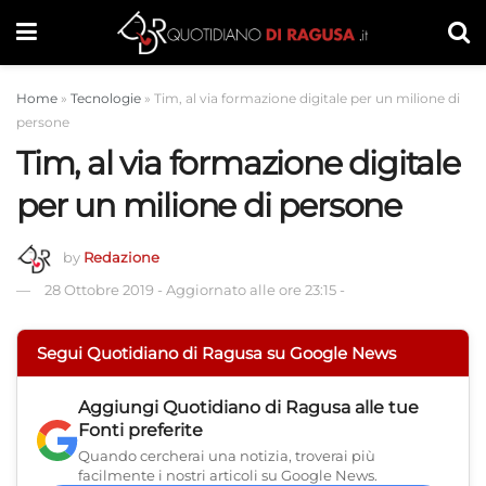
Home
»
Tecnologie
»
Tim, al via formazione digitale per un milione di
persone
Tim, al via formazione digitale
per un milione di persone
by
Redazione
28 Ottobre 2019
-
Aggiornato alle ore 23:15
-
Segui Quotidiano di Ragusa su Google News
Aggiungi
Quotidiano di Ragusa
alle tue
Fonti preferite
Quando cercherai una notizia, troverai più
facilmente i nostri articoli su Google News.