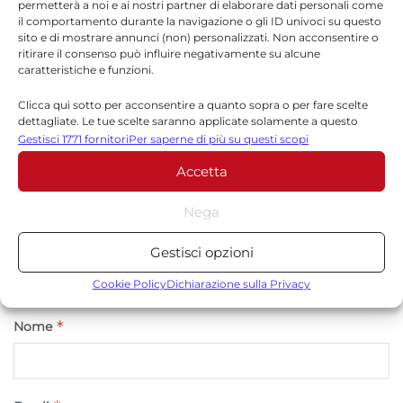
permetterà a noi e ai nostri partner di elaborare dati personali come
Lascia un commento
il comportamento durante la navigazione o gli ID univoci su questo
sito e di mostrare annunci (non) personalizzati. Non acconsentire o
Il tuo indirizzo email non sarà pubblicato.
I campi
ritirare il consenso può influire negativamente su alcune
*
obbligatori sono contrassegnati
caratteristiche e funzioni.
*
Commento
Clicca qui sotto per acconsentire a quanto sopra o per fare scelte
dettagliate. Le tue scelte saranno applicate solamente a questo
sito. È possibile modificare le impostazioni in qualsiasi momento,
Gestisci 1771 fornitori
Per saperne di più su questi scopi
compreso il ritiro del consenso, utilizzando i pulsanti della Cookie
Accetta
Policy o cliccando sul pulsante di gestione del consenso nella parte
inferiore dello schermo.
Nega
Statistiche
Gestisci opzioni
Archiviare informazioni su dispositivo e/o accedervi, Misurare le
prestazioni degli annunci, Misurare le prestazioni dei contenuti,
Cookie Policy
Dichiarazione sulla Privacy
Comprendere il pubblico attraverso statistiche o la
combinazione di dati provenienti da fonti diverse.
*
Nome
Marketing
Archiviare informazioni su dispositivo e/o accedervi, Utilizzare