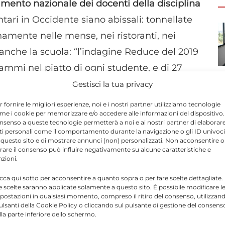
amento nazionale dei docenti della disciplina
tari in Occidente siano abissali: tonnellate
amente nelle mense, nei ristoranti, nei
anche la scuola: “l’indagine Reduce del 2019
mmi nel piatto di ogni studente, e di 27
lle mense per ogni pasto”. Il
Gestisci la tua privacy
lla disciplina dei diritti umani ritiene
r fornire le migliori esperienze, noi e i nostri partner utilizziamo tecnologie
me i cookie per memorizzare e/o accedere alle informazioni del dispositivo. 
ibilizzazione tra gli studenti, utilizzando
nsenso a queste tecnologie permetterà a noi e ai nostri partner di elaborar
applicazioni per l’uso consapevole degli
ti personali come il comportamento durante la navigazione o gli ID univoci
 questo sito e di mostrare annunci (non) personalizzati. Non acconsentire o
e spreco.
tirare il consenso può influire negativamente su alcune caratteristiche e
nzioni.
icca qui sotto per acconsentire a quanto sopra o per fare scelte dettagliate.
no
è “Un’alimentazione sana per un mondo
e scelte saranno applicate solamente a questo sito. È possibile modificare l
pportune negli istituti di ogni ordine e
postazioni in qualsiasi momento, compreso il ritiro del consenso, utilizzan
pulsanti della Cookie Policy o cliccando sul pulsante di gestione del consens
 medici / nutrizionisti, produzione di
lla parte inferiore dello schermo.