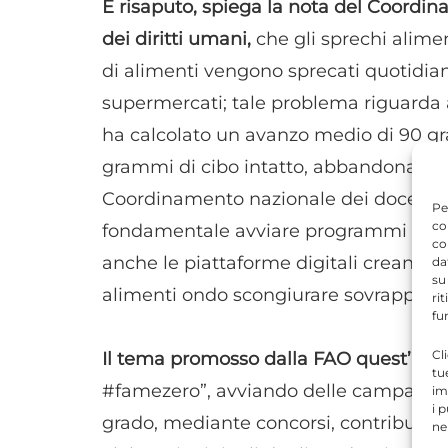
È risaputo, spiega la nota del Coordin
dei diritti umani,
che gli sprechi alimen
di alimenti vengono sprecati quotidian
supermercati; tale problema riguarda 
ha calcolato un avanzo medio di 90 gra
grammi di cibo intatto, abbandonato ne
Coordinamento nazionale dei docenti de
Pe
co
fondamentale avviare programmi di sens
co
anche le piattaforme digitali creando 
da
su
alimenti ondo scongiurare sovrappeso 
ri
fu
Cl
Il tema promosso dalla FAO quest’an
tu
#famezero”, avviando delle campagne o
im
i 
grado, mediante concorsi, contributi di
ne