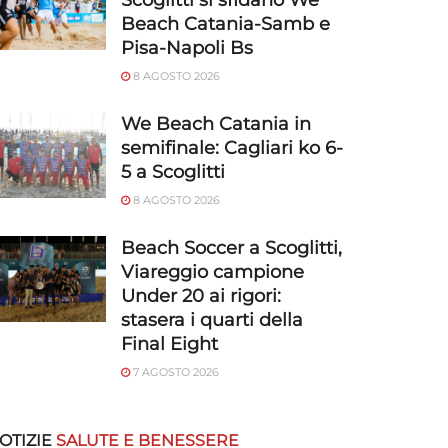
Scoglitti si sfidano We
Beach Catania-Samb e
Pisa-Napoli Bs
8 AGOSTO 2026
We Beach Catania in
semifinale: Cagliari ko 6-
5 a Scoglitti
8 AGOSTO 2026
Beach Soccer a Scoglitti,
Viareggio campione
Under 20 ai rigori:
stasera i quarti della
Final Eight
7 AGOSTO 2026
OTIZIE
SALUTE E BENESSERE