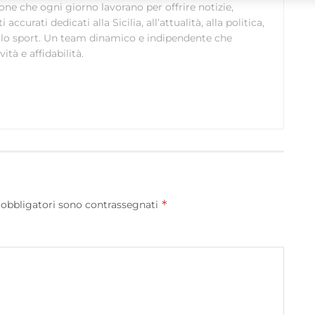
alle informazioni trasmesse automaticamente.
ione che ogni giorno lavorano per offrire notizie,
curati dedicati alla Sicilia, all’attualità, alla politica,
Utilizzare dati di geolocalizzazione precisi, Riconoscere i
 allo sport. Un team dinamico e indipendente che
dispositivi in base a informazioni richieste attivamente.
ità e affidabilità.
Garantire la sicurezza, prevenire e rilevare frodi,
correggere errori, Erogare e presentare
Sempre attiv
pubblicità e contenuto, Salvare e comunicare le
scelte sulla privacy.
*
 obbligatori sono contrassegnati