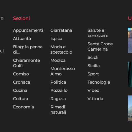
Sezioni
U
DR
Appuntamenti
Giarratana
Salute e
benessere
Attualità
Ispica
Santa Croce
Blog: la penna
Moda e
Camerina
ui
di…
spettacolo
Scicli
Chiaramonte
Modica
Gulfi
Sicilia
Monterosso
Comiso
Almo
Sport
Cronaca
Politica
Tecnologie
Cucina
Pozzallo
Video
Cultura
Ragusa
Vittoria
Economia
Rimedi
naturali