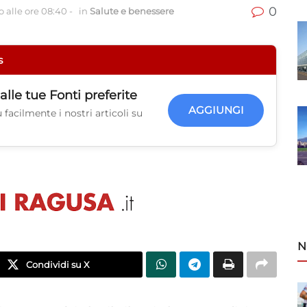
0
 alle ore 08:40
-
in
Salute e benessere
s
alle tue
Fonti preferite
AGGIUNGI
facilmente i nostri articoli su
N
Condividi su X