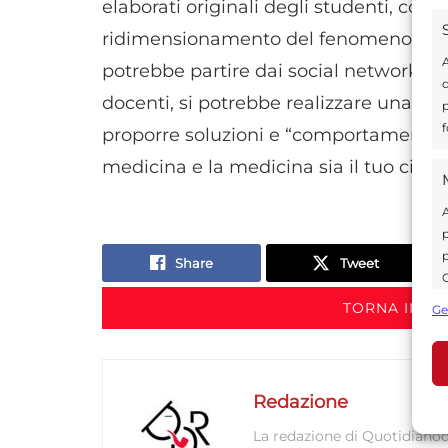
elaborati originali degli studenti, con
ridimensionamento del fenomeno rileva
A
potrebbe partire dai social network del
d
docenti, si potrebbe realizzare una ret
p
f
proporre soluzioni e “comportamenti virt
medicina e la medicina sia il tuo cibo.
A
p
p
Share
Tweet
C
s
TORNA IN S
Ge
U
Redazione
A
C
La redazione di Quotidianodi