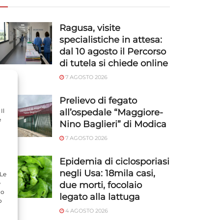
Ragusa, visite
specialistiche in attesa:
dal 10 agosto il Percorso
di tutela si chiede online
7 AGOSTO 2026
Prelievo di fegato
Il
all’ospedale “Maggiore-
e
Nino Baglieri” di Modica
7 AGOSTO 2026
Epidemia di ciclosporiasi
negli Usa: 18mila casi,
 Le
e
due morti, focolaio
do
legato alla lattuga
o
4 AGOSTO 2026