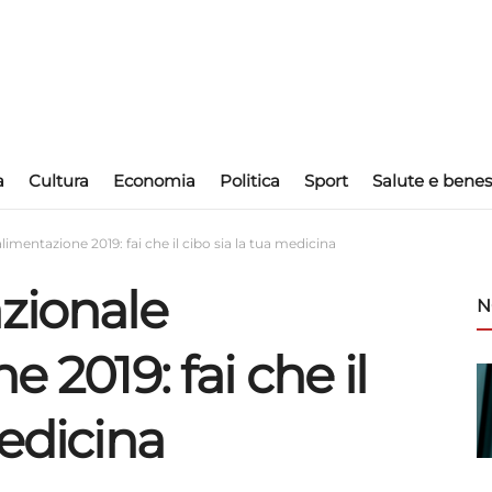
a
Cultura
Economia
Politica
Sport
Salute e benes
limentazione 2019: fai che il cibo sia la tua medicina
azionale
N
e 2019: fai che il
medicina