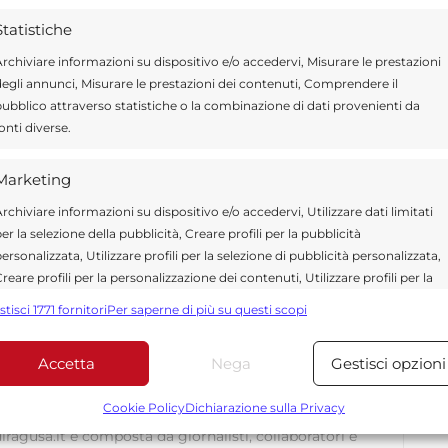
fidiamo di poter contribuire ad un
Statistiche
to. Il lancio dell’hashtag #sprecozero
rchiviare informazioni su dispositivo e/o accedervi, Misurare le prestazioni
le singole scuole, e, con la supervisione dei
egli annunci, Misurare le prestazioni dei contenuti, Comprendere il
e virtuale dove confrontarsi tra giovani per
ubblico attraverso statistiche o la combinazione di dati provenienti da
onti diverse.
uosi” adottati. “Fa che il cibo sia la tua
” (Ippocrate di Coo)
Marketing
rchiviare informazioni su dispositivo e/o accedervi, Utilizzare dati limitati
er la selezione della pubblicità, Creare profili per la pubblicità
ersonalizzata, Utilizzare profili per la selezione di pubblicità personalizzata,
Send
Share
reare profili per la personalizzazione dei contenuti, Utilizzare profili per la
elezione di contenuti personalizzati, Sviluppare e migliorare i servizi,
ALUTE E BENESSERE
stisci 1771 fornitori
Per saperne di più su questi scopi
tilizzare dati limitati per la selezione dei contenuti.
Accetta
Nega
Gestisci opzioni
Funzionalità
Sempre attiv
bbinare e combinare dati provenienti da altre fonti di dati,
Cookie Policy
Dichiarazione sulla Privacy
ollegare diversi dispositivi, Identificare i dispositivi in base
ragusa.it è composta da giornalisti, collaboratori e