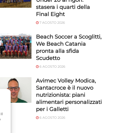
Under 20 ai rigori:
stasera i quarti della
Final Eight
7 AGOSTO 2026
Beach Soccer a Scoglitti,
We Beach Catania
pronta alla sfida
Scudetto
6 AGOSTO 2026
Avimec Volley Modica,
Santacroce è il nuovo
nutrizionista: piani
alimentari personalizzati
per i Galletti
Il
6 AGOSTO 2026
e