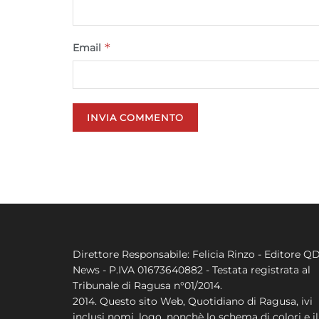
*
Email
Direttore Responsabile: Felicia Rinzo - Editore Q
News - P.IVA 01673640882 - Testata registrata al
Tribunale di Ragusa n°01/2014.
2014. Questo sito Web, Quotidiano di Ragusa, ivi
inclusi nomi, logo, nonchè lo schema di colori e il