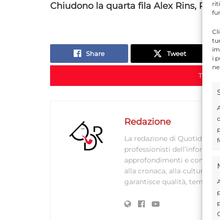
ri
Chiudono la quarta fila Alex Rins, Pol
fu
Cl
tu
im
Share
Tweet
i 
ne
TORN
A
d
Redazione
p
La redazione di Quotidianodi
f
professionisti dell’informaz
approfondimenti e contenuti ac
alla cronaca, alla cultura e
garantisce qualità, tempestiv
A
p
p
C