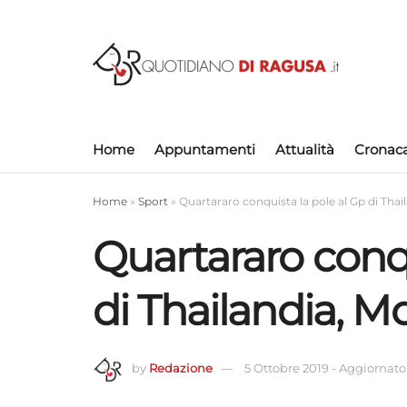
Home
Appuntamenti
Attualità
Cronac
Home
»
Sport
»
Quartararo conquista la pole al Gp di Thai
Quartararo conqu
di Thailandia, Mo
by
Redazione
5 Ottobre 2019
-
Aggiornato 