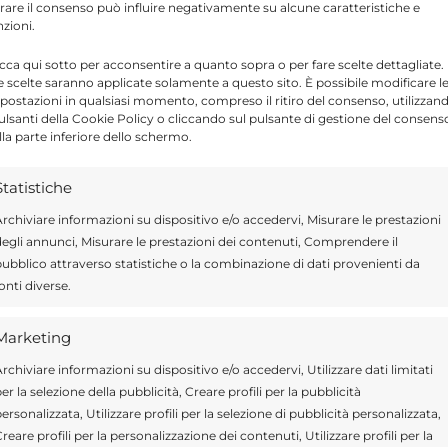
tirare il consenso può influire negativamente su alcune caratteristiche e
 Espargaro e Aleix Espargaro.
N
nzioni.
icca qui sotto per acconsentire a quanto sopra o per fare scelte dettagliate.
e scelte saranno applicate solamente a questo sito. È possibile modificare l
postazioni in qualsiasi momento, compreso il ritiro del consenso, utilizzan
Send
Share
pulsanti della Cookie Policy o cliccando sul pulsante di gestione del consens
lla parte inferiore dello schermo.
A IN SPORT
Statistiche
rchiviare informazioni su dispositivo e/o accedervi, Misurare le prestazioni
egli annunci, Misurare le prestazioni dei contenuti, Comprendere il
ubblico attraverso statistiche o la combinazione di dati provenienti da
ragusa.it è composta da giornalisti, collaboratori e
onti diverse.
ione che ogni giorno lavorano per offrire notizie,
curati dedicati alla Sicilia, all’attualità, alla politica,
Marketing
 allo sport. Un team dinamico e indipendente che
ità e affidabilità.
rchiviare informazioni su dispositivo e/o accedervi, Utilizzare dati limitati
er la selezione della pubblicità, Creare profili per la pubblicità
ersonalizzata, Utilizzare profili per la selezione di pubblicità personalizzata,
reare profili per la personalizzazione dei contenuti, Utilizzare profili per la