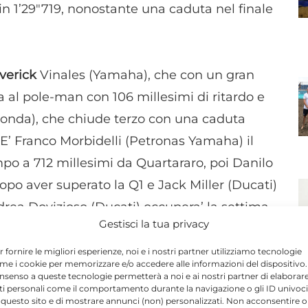
n 1’29"719, nonostante una caduta nel finale
verick
Vinales (Yamaha), che con un gran
na al pole-man con 106 millesimi di ritardo e
Honda), che chiude terzo con una caduta
. E’ Franco Morbidelli (Petronas Yamaha) il
empo a 712 millesimi da Quartararo, poi Danilo
opo aver superato la Q1 e Jack Miller (Ducati)
ndrea Dovizioso (Ducati) occupera’ la settima
Gestisci la tua privacy
3), al suo fianco Johan Mir (Suzuki) e
secondo di ritardo (+1"022) autore di una
r fornire le migliori esperienze, noi e i nostri partner utilizziamo tecnologie
me i cookie per memorizzare e/o accedere alle informazioni del dispositivo. 
nsenso a queste tecnologie permetterà a noi e ai nostri partner di elaborar
ti personali come il comportamento durante la navigazione o gli ID univoci
 questo sito e di mostrare annunci (non) personalizzati. Non acconsentire o