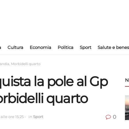
a
Cultura
Economia
Politica
Sport
Salute e benes
landia, Morbidelli quarto
ista la pole al Gp
N
rbidelli quarto
0
alle ore 15:25
-
in
Sport