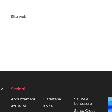
Sito web
Sezioni
U
DR
Appuntamenti
Giarratana
Salute e
benessere
Attualità
Ispica
Santa Croce