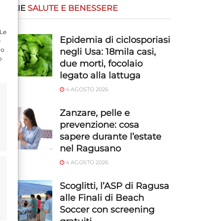
OTIZIE
SALUTE E BENESSERE
 Le
Epidemia di ciclosporiasi
e
do
negli Usa: 18mila casi,
o
due morti, focolaio
legato alla lattuga
4 AGOSTO 2026
Zanzare, pelle e
prevenzione: cosa
sapere durante l’estate
nel Ragusano
4 AGOSTO 2026
Scoglitti, l’ASP di Ragusa
alle Finali di Beach
Soccer con screening