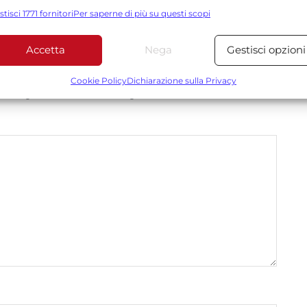
elezione di contenuti personalizzati, Sviluppare e migliorare i servizi,
stisci 1771 fornitori
Per saperne di più su questi scopi
tilizzare dati limitati per la selezione dei contenuti.
Accetta
Nega
Gestisci opzioni
Funzionalità
Sempre attiv
bbinare e combinare dati provenienti da altre fonti di dati,
Cookie Policy
Dichiarazione sulla Privacy
*
 obbligatori sono contrassegnati
ollegare diversi dispositivi, Identificare i dispositivi in base
alle informazioni trasmesse automaticamente.
Utilizzare dati di geolocalizzazione precisi, Riconoscere i
dispositivi in base a informazioni richieste attivamente.
Garantire la sicurezza, prevenire e rilevare frodi,
correggere errori, Erogare e presentare
Sempre attiv
pubblicità e contenuto, Salvare e comunicare le
scelte sulla privacy.