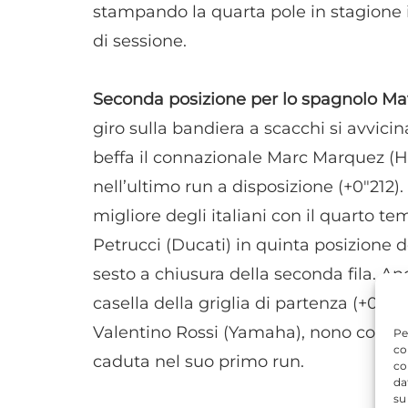
stampando la quarta pole in stagione i
di sessione.
Seconda posizione per lo spagnolo Ma
giro sulla bandiera a scacchi si avvici
beffa il connazionale Marc Marquez (
nell’ultimo run a disposizione (+0"212)
migliore degli italiani con il quarto t
Petrucci (Ducati) in quinta posizione d
sesto a chiusura della seconda fila. A
casella della griglia di partenza (+0"97
Valentino Rossi (Yamaha), nono con un 
Pe
co
caduta nel suo primo run.
co
da
su