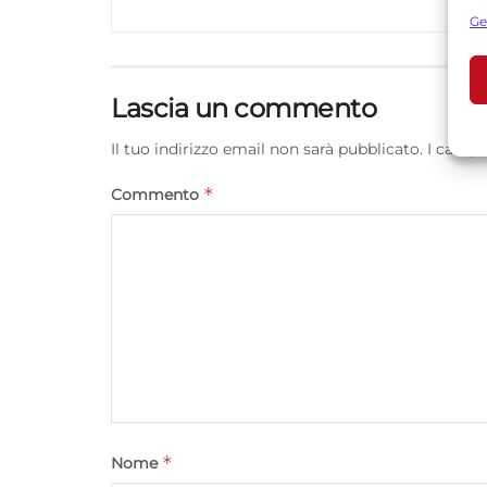
s
Ge
U
Lascia un commento
A
Il tuo indirizzo email non sarà pubblicato.
I campi
C
*
Commento
*
Nome