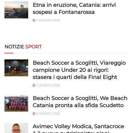
trasmesse automaticamente.
Etna in eruzione, Catania: arrivi
sospesi a Fontanarossa
Utilizzare dati di geolocalizzazione precisi,
7 AGOSTO 2026
Riconoscere i dispositivi in base a informazioni
richieste attivamente.
Garantire la sicurezza, prevenire e
NOTIZIE
SPORT
rilevare frodi, correggere errori, Erogare
e presentare pubblicità e contenuto,
Sempre attivo
Beach Soccer a Scoglitti, Viareggio
Salvare e comunicare le scelte sulla
campione Under 20 ai rigori:
privacy.
stasera i quarti della Final Eight
7 AGOSTO 2026
Beach Soccer a Scoglitti, We Beach
Catania pronta alla sfida Scudetto
6 AGOSTO 2026
Avimec Volley Modica, Santacroce