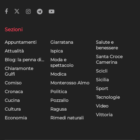
Sezioni
Appuntamenti
Giarratana
Salute e
benessere
Attualità
Ispica
Santa Croce
Blog: la penna di…
Moda e
Camerina
spettacolo
Chiaramonte
Scicli
Gulfi
Modica
Sicilia
Comiso
Monterosso Almo
Sport
Cronaca
Politica
Tecnologie
Cucina
Pozzallo
Video
Cultura
Ragusa
Vittoria
Economia
Rimedi naturali