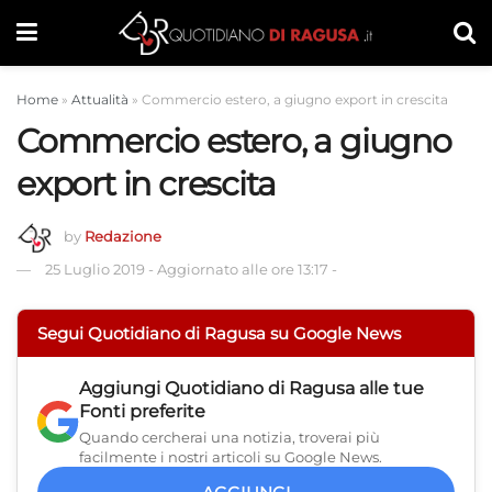
Home
»
Attualità
»
Commercio estero, a giugno export in crescita
Commercio estero, a giugno
export in crescita
by
Redazione
25 Luglio 2019
-
Aggiornato alle ore 13:17
-
Segui Quotidiano di Ragusa su Google News
Aggiungi
Quotidiano di Ragusa
alle tue
Fonti preferite
Quando cercherai una notizia, troverai più
facilmente i nostri articoli su Google News.