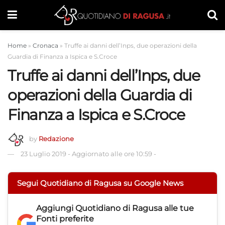
Home
»
Cronaca
»
Truffe ai danni dell’Inps, due operazioni della
Guardia di Finanza a Ispica e S.Croce
Truffe ai danni dell’Inps, due
operazioni della Guardia di
Finanza a Ispica e S.Croce
by
Redazione
23 Luglio 2019
-
Aggiornato alle ore 10:59
-
Segui Quotidiano di Ragusa su Google News
Aggiungi
Quotidiano di Ragusa
alle tue
Fonti preferite