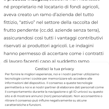
né proprietario né locatario di fondi agricoli,
aveva creato un ramo d’azienda del tutto
fittizio, “attivo” nel settore della raccolta del
frutto pendente (cc.dd. aziende senza terra),
assicurandosi così tutti i vantaggi contributivi
riservati ai produttori agricoli. Le indagini
hanno permesso di accertare come i contratti
di lavoro facenti capo al suddetto ramo
Gestisci la tua privacy
d’azienda fossero del tutto fittizi, mentre gran
Per fornire le migliori esperienze, noi e i nostri partner utilizziamo
parte delle operazioni contabili ad essi
tecnologie come i cookie per memorizzare e/o accedere alle
informazioni del dispositivo. Il consenso a queste tecnologie
ricollegabili sono state artatamente
permetterà a noi e ai nostri partner di elaborare dati personali come
il comportamento durante la navigazione o gli ID univoci su questo
“aggiustate” con l’utilizzo di fatture per
sito e di mostrare annunci (non) personalizzati. Non acconsentire o
operazioni inesistenti per un valore di
ritirare il consenso può influire negativamente su alcune
caratteristiche e funzioni.
400.000,00 euro. I due soggetti tunisini