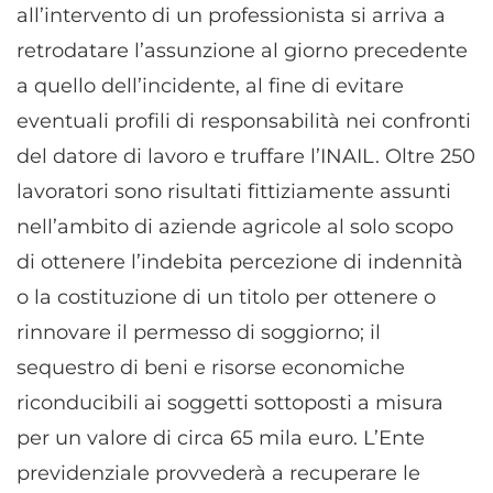
personalizzati, Sviluppare e migliorare i servizi, Utilizzare dati
all’intervento di un professionista si arriva a
limitati per la selezione dei contenuti.
retrodatare l’assunzione al giorno precedente
a quello dell’incidente, al fine di evitare
Funzionalità
Sempre attivo
eventuali profili di responsabilità nei confronti
Abbinare e combinare dati provenienti da altre
fonti di dati, Collegare diversi dispositivi,
del datore di lavoro e truffare l’INAIL. Oltre 250
Identificare i dispositivi in base alle informazioni
lavoratori sono risultati fittiziamente assunti
trasmesse automaticamente.
nell’ambito di aziende agricole al solo scopo
Utilizzare dati di geolocalizzazione precisi,
di ottenere l’indebita percezione di indennità
Riconoscere i dispositivi in base a informazioni
o la costituzione di un titolo per ottenere o
richieste attivamente.
rinnovare il permesso di soggiorno; il
Garantire la sicurezza, prevenire e
sequestro di beni e risorse economiche
rilevare frodi, correggere errori, Erogare
riconducibili ai soggetti sottoposti a misura
e presentare pubblicità e contenuto,
Sempre attivo
Salvare e comunicare le scelte sulla
per un valore di circa 65 mila euro. L’Ente
privacy.
previdenziale provvederà a recuperare le