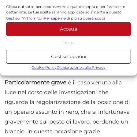
Clicca qui sotto per acconsentire a quanto sopra o per fare scelte
oggetti dei provvedimenti cautelari odierni
dettagliate. Le tue scelte saranno applicate solamente a questo
hanno svolto il ruolo di veri e propri
sito. È possibile modificare le impostazioni in qualsiasi momento,
Gestisci 1771 fornitori
Per saperne di più su questi scopi
compreso il ritiro del consenso, utilizzando i pulsanti della Cookie
procacciatori di finti braccianti agricoli. Nel
Accetta
Policy o cliccando sul pulsante di gestione del consenso nella parte
inferiore dello schermo.
corso degli accertamenti è stato appurato che
Nega
la maggior parte dei soggetti ingaggiati si
Statistiche
Gestisci opzioni
trovavano fuori dal territorio nazionale,
Archiviare informazioni su dispositivo e/o accedervi, Misurare le
prestazioni degli annunci, Misurare le prestazioni dei contenuti,
mentre risultavano a lavoro in Italia.
Cookie Policy
Dichiarazione sulla Privacy
Comprendere il pubblico attraverso statistiche o la
combinazione di dati provenienti da fonti diverse.
Particolarmente grave
è il caso venuto alla
luce nel corso delle investigazioni che
Marketing
riguarda la regolarizzazione della posizione di
Archiviare informazioni su dispositivo e/o accedervi, Utilizzare
un operaio assunto in nero, che si infortunava
dati limitati per la selezione della pubblicità, Creare profili per la
pubblicità personalizzata, Utilizzare profili per la selezione di
gravemente sul posto di lavoro, perdendo un
pubblicità personalizzata, Creare profili per la personalizzazione
braccio. In questa occasione grazie
dei contenuti, Utilizzare profili per la selezione di contenuti