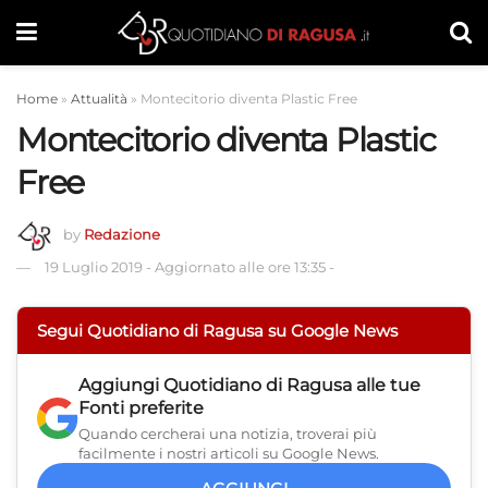
Home
»
Attualità
»
Montecitorio diventa Plastic Free
Montecitorio diventa Plastic
Free
by
Redazione
19 Luglio 2019
-
Aggiornato alle ore 13:35
-
Segui Quotidiano di Ragusa su Google News
Aggiungi
Quotidiano di Ragusa
alle tue
Fonti preferite
Quando cercherai una notizia, troverai più
facilmente i nostri articoli su Google News.