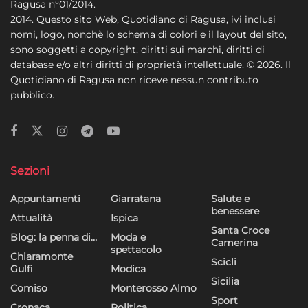
Ragusa n°01/2014.
2014. Questo sito Web, Quotidiano di Ragusa, ivi inclusi
nomi, logo, nonchè lo schema di colori e il layout del sito,
sono soggetti a copyright, diritti sui marchi, diritti di
database e/o altri diritti di proprietà intellettuale. © 2026. Il
Quotidiano di Ragusa non riceve nessun contributo
pubblico.
Sezioni
Appuntamenti
Giarratana
Salute e
benessere
Attualità
Ispica
Santa Croce
Blog: la penna di…
Moda e
Camerina
spettacolo
Chiaramonte
Scicli
Gulfi
Modica
Sicilia
Comiso
Monterosso Almo
Sport
Cronaca
Politica