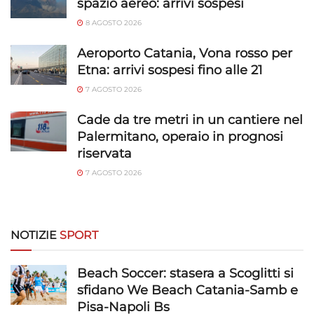
spazio aereo: arrivi sospesi
Abbinare e combinare dati provenienti da altre
8 AGOSTO 2026
fonti di dati, Collegare diversi dispositivi,
Identificare i dispositivi in base alle informazioni
Aeroporto Catania, Vona rosso per
trasmesse automaticamente.
Etna: arrivi sospesi fino alle 21
7 AGOSTO 2026
Utilizzare dati di geolocalizzazione precisi,
Riconoscere i dispositivi in base a informazioni
Cade da tre metri in un cantiere nel
richieste attivamente.
Palermitano, operaio in prognosi
riservata
Garantire la sicurezza, prevenire e
rilevare frodi, correggere errori, Erogare
7 AGOSTO 2026
e presentare pubblicità e contenuto,
Sempre attivo
Salvare e comunicare le scelte sulla
privacy.
NOTIZIE
SPORT
Beach Soccer: stasera a Scoglitti si
sfidano We Beach Catania-Samb e
Pisa-Napoli Bs