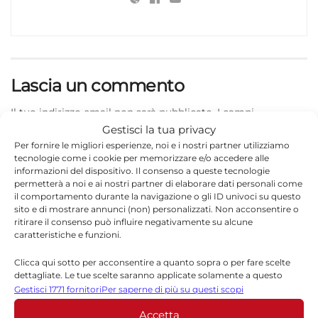
Lascia un commento
Il tuo indirizzo email non sarà pubblicato.
I campi
*
obbligatori sono contrassegnati
Gestisci la tua privacy
Per fornire le migliori esperienze, noi e i nostri partner utilizziamo
*
Commento
tecnologie come i cookie per memorizzare e/o accedere alle
informazioni del dispositivo. Il consenso a queste tecnologie
permetterà a noi e ai nostri partner di elaborare dati personali come
il comportamento durante la navigazione o gli ID univoci su questo
sito e di mostrare annunci (non) personalizzati. Non acconsentire o
ritirare il consenso può influire negativamente su alcune
caratteristiche e funzioni.
Clicca qui sotto per acconsentire a quanto sopra o per fare scelte
dettagliate. Le tue scelte saranno applicate solamente a questo
sito. È possibile modificare le impostazioni in qualsiasi momento,
Gestisci 1771 fornitori
Per saperne di più su questi scopi
compreso il ritiro del consenso, utilizzando i pulsanti della Cookie
Accetta
Policy o cliccando sul pulsante di gestione del consenso nella parte