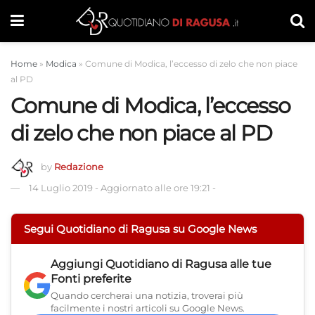
Home
»
Modica
»
Comune di Modica, l’eccesso di zelo che non piace
al PD
Comune di Modica, l’eccesso
di zelo che non piace al PD
by
Redazione
14 Luglio 2019
-
Aggiornato alle ore 19:21
-
Segui Quotidiano di Ragusa su Google News
Aggiungi
Quotidiano di Ragusa
alle tue
Fonti preferite
Quando cercherai una notizia, troverai più
facilmente i nostri articoli su Google News.