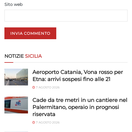
Sito web
Utilizzare dati di geolocalizzazione precisi,
Riconoscere i dispositivi in base a informazioni
richieste attivamente.
Garantire la sicurezza, prevenire e
rilevare frodi, correggere errori, Erogare
NOTIZIE
SICILIA
e presentare pubblicità e contenuto,
Sempre attivo
Salvare e comunicare le scelte sulla
privacy.
Aeroporto Catania, Vona rosso per
Etna: arrivi sospesi fino alle 21
7 AGOSTO 2026
Cade da tre metri in un cantiere nel
Palermitano, operaio in prognosi
riservata
7 AGOSTO 2026