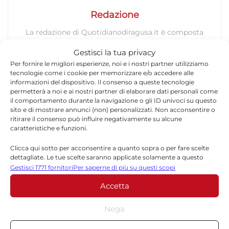
Redazione
La redazione di Quotidianodiragusa.it è composta
da giornalisti, collaboratori e professionisti
Gestisci la tua privacy
dell’informazione che ogni giorno lavorano per
Per fornire le migliori esperienze, noi e i nostri partner utilizziamo
offrire notizie, approfondimenti e contenuti
tecnologie come i cookie per memorizzare e/o accedere alle
accurati dedicati alla Sicilia, all’attualità, alla
informazioni del dispositivo. Il consenso a queste tecnologie
politica, alla cronaca, alla cultura e allo sport. Un
permetterà a noi e ai nostri partner di elaborare dati personali come
team dinamico e indipendente che garantisce
il comportamento durante la navigazione o gli ID univoci su questo
sito e di mostrare annunci (non) personalizzati. Non acconsentire o
qualità, tempestività e affidabilità.
ritirare il consenso può influire negativamente su alcune
caratteristiche e funzioni.
Clicca qui sotto per acconsentire a quanto sopra o per fare scelte
dettagliate. Le tue scelte saranno applicate solamente a questo
sito. È possibile modificare le impostazioni in qualsiasi momento,
Gestisci 1771 fornitori
Per saperne di più su questi scopi
compreso il ritiro del consenso, utilizzando i pulsanti della Cookie
Accetta
Policy o cliccando sul pulsante di gestione del consenso nella parte
Lascia un commento
inferiore dello schermo.
Nega
Il tuo indirizzo email non sarà pubblicato.
I campi
Statistiche
*
obbligatori sono contrassegnati