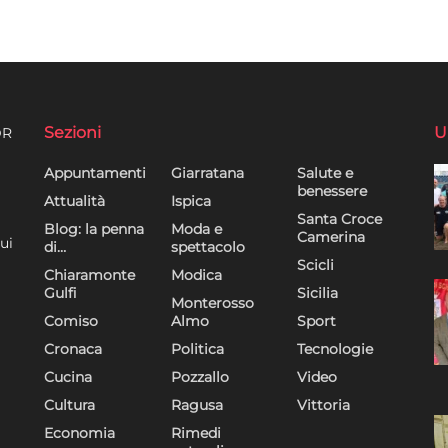
Sezioni
U
DR
Appuntamenti
Giarratana
Salute e
benessere
Attualità
Ispica
Santa Croce
Blog: la penna
Moda e
Camerina
ui
di…
spettacolo
Scicli
Chiaramonte
Modica
Gulfi
Sicilia
Monterosso
Comiso
Almo
Sport
Cronaca
Politica
Tecnologie
Cucina
Pozzallo
Video
Cultura
Ragusa
Vittoria
Economia
Rimedi