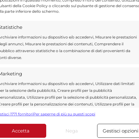
postazioni in qualsiasi momento, compreso il ritiro del consenso, utilizzan
pulsanti della Cookie Policy o cliccando sul pulsante di gestione del consens
lla parte inferiore dello schermo.
ragusa.it è composta da giornalisti, collaboratori e
ione che ogni giorno lavorano per offrire notizie,
Statistiche
curati dedicati alla Sicilia, all’attualità, alla politica,
rchiviare informazioni su dispositivo e/o accedervi, Misurare le prestazioni
 allo sport. Un team dinamico e indipendente che
egli annunci, Misurare le prestazioni dei contenuti, Comprendere il
ità e affidabilità.
ubblico attraverso statistiche o la combinazione di dati provenienti da
onti diverse.
Marketing
rchiviare informazioni su dispositivo e/o accedervi, Utilizzare dati limitati
er la selezione della pubblicità, Creare profili per la pubblicità
ersonalizzata, Utilizzare profili per la selezione di pubblicità personalizzata,
reare profili per la personalizzazione dei contenuti, Utilizzare profili per la
elezione di contenuti personalizzati, Sviluppare e migliorare i servizi,
*
 obbligatori sono contrassegnati
stisci 1771 fornitori
Per saperne di più su questi scopi
tilizzare dati limitati per la selezione dei contenuti.
Accetta
Nega
Gestisci opzioni
Funzionalità
Sempre attiv