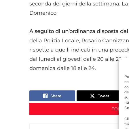
seconda dei giorni della settimana. L
Domenico.
A seguito di un’ordinanza disposta dal
della Polizia Locale, Rosario Cannizzar
rispetto a quelli indicati in una prece
dal lunedì al giovedì dalle 20 alle 23; il
domenica dalle 18 alle 24.
Pe
co
co
da
Share
Tweet
su
ri
fu
TORNA 
Cl
tu