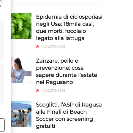
do
o
Epidemia di ciclosporiasi
negli Usa: 18mila casi,
due morti, focolaio
legato alla lattuga
4 AGOSTO 2026
Zanzare, pelle e
prevenzione: cosa
sapere durante l’estate
nel Ragusano
4 AGOSTO 2026
Scoglitti, l’ASP di Ragusa
alle Finali di Beach
Soccer con screening
gratuiti
o