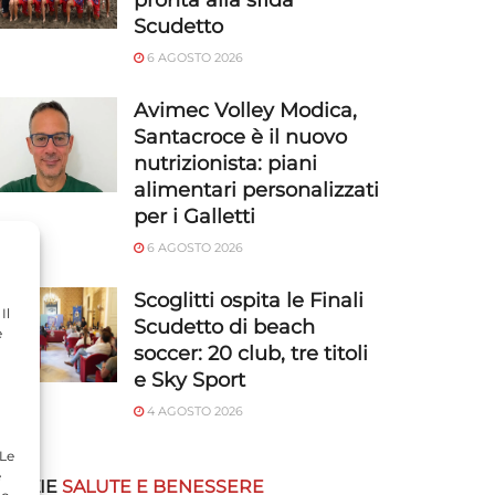
pronta alla sfida
Scudetto
6 AGOSTO 2026
Avimec Volley Modica,
Santacroce è il nuovo
nutrizionista: piani
alimentari personalizzati
per i Galletti
6 AGOSTO 2026
Scoglitti ospita le Finali
Il
Scudetto di beach
e
soccer: 20 club, tre titoli
e Sky Sport
4 AGOSTO 2026
 Le
e
OTIZIE
SALUTE E BENESSERE