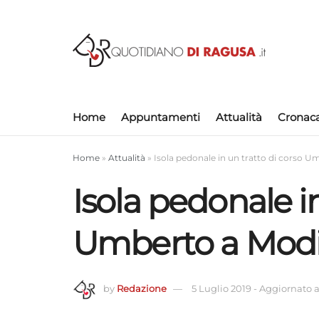
Home
Appuntamenti
Attualità
Cronac
Home
»
Attualità
»
Isola pedonale in un tratto di corso Um
Isola pedonale in
Umberto a Modica
by
Redazione
5 Luglio 2019
-
Aggiornato a