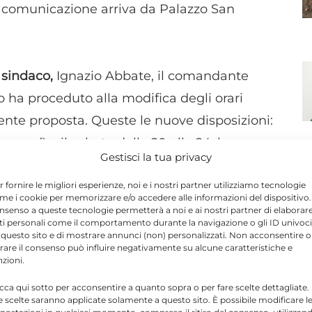
a comunicazione arriva da Palazzo San
 sindaco,
Ignazio Abbate, il comandante
o ha proceduto alla modifica degli orari
dente proposta. Queste le nuove disposizioni:
 venerdì e il sabato dalle 20 alle 24; la
Gestisci la tua privacy
r fornire le migliori esperienze, noi e i nostri partner utilizziamo tecnologie
me i cookie per memorizzare e/o accedere alle informazioni del dispositivo. 
nsenso a queste tecnologie permetterà a noi e ai nostri partner di elaborar
ti personali come il comportamento durante la navigazione o gli ID univoci
Send
Share
 questo sito e di mostrare annunci (non) personalizzati. Non acconsentire o
tirare il consenso può influire negativamente su alcune caratteristiche e
nzioni.
IN ATTUALITÀ
icca qui sotto per acconsentire a quanto sopra o per fare scelte dettagliate.
e scelte saranno applicate solamente a questo sito. È possibile modificare l
N