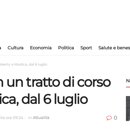
a
Cultura
Economia
Politica
Sport
Salute e benes
berto a Modica, dal 6 luglio
 un tratto di corso
N
, dal 6 luglio
0
lle ore 09:24
-
in
Attualità