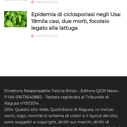
7 AGOSTO 2026
Epidemia di ciclosporiasi negli Usa:
18mila casi, due morti, focolaio
legato alla lattuga
4 AGOSTO 2026
Direttore Responsabile: Felicia Rinzo - Editore QDR News -
P.IVA 01673640882 - Testata registrata al Tribunale di
Ragusa n°01/2014.
2014. Questo sito Web, Quotidiano di Ragusa, ivi inclusi
nomi, logo, nonchè lo schema di colori e il layout del sito,
sono soggetti a copyright, diritti sui marchi, diritti di