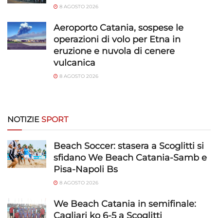
e presentare pubblicità e contenuto,
Sempre attivo
8 AGOSTO 2026
Salvare e comunicare le scelte sulla
privacy.
Aeroporto Catania, sospese le
operazioni di volo per Etna in
eruzione e nuvola di cenere
vulcanica
8 AGOSTO 2026
NOTIZIE
SPORT
Beach Soccer: stasera a Scoglitti si
sfidano We Beach Catania-Samb e
Pisa-Napoli Bs
8 AGOSTO 2026
We Beach Catania in semifinale:
Cagliari ko 6-5 a Scoglitti