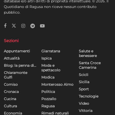
database e/o altri diritti di proprietà intellettuale. © 2026. Il
Quotidiano di Ragusa non riceve nessun contributo
pubblico.
Sezioni
Appuntamenti
Giarratana
Salute e
benessere
Attualità
Ispica
Santa Croce
Blog: la penna di…
Moda e
Camerina
spettacolo
Chiaramonte
Scicli
Gulfi
Modica
Sicilia
Comiso
Monterosso Almo
Sport
Cronaca
Politica
Tecnologie
Cucina
Pozzallo
Video
Cultura
Ragusa
Vittoria
Economia
Rimedi naturali