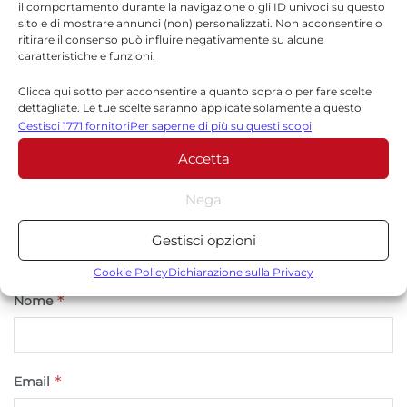
il comportamento durante la navigazione o gli ID univoci su questo
Il tuo indirizzo email non sarà pubblicato.
I campi
sito e di mostrare annunci (non) personalizzati. Non acconsentire o
*
obbligatori sono contrassegnati
ritirare il consenso può influire negativamente su alcune
caratteristiche e funzioni.
*
Commento
Clicca qui sotto per acconsentire a quanto sopra o per fare scelte
dettagliate. Le tue scelte saranno applicate solamente a questo
sito. È possibile modificare le impostazioni in qualsiasi momento,
Gestisci 1771 fornitori
Per saperne di più su questi scopi
compreso il ritiro del consenso, utilizzando i pulsanti della Cookie
Accetta
Policy o cliccando sul pulsante di gestione del consenso nella parte
inferiore dello schermo.
Nega
Statistiche
Gestisci opzioni
Archiviare informazioni su dispositivo e/o accedervi, Misurare le
prestazioni degli annunci, Misurare le prestazioni dei contenuti,
Cookie Policy
Dichiarazione sulla Privacy
Comprendere il pubblico attraverso statistiche o la
*
Nome
combinazione di dati provenienti da fonti diverse.
Marketing
*
Email
Archiviare informazioni su dispositivo e/o accedervi, Utilizzare
dati limitati per la selezione della pubblicità, Creare profili per la