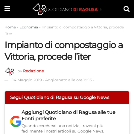
Home
»
Economia
»
Impianto di compostaggio a Vittoria, procede
l’iter
Impianto di compostaggio a
Vittoria, procede l’iter
by
Redazione
14 Maggio 2019
-
Aggiornato alle ore 19:15
-
Segui Quotidiano di Ragusa su Google News
Aggiungi
Quotidiano di Ragusa
alle tue
Fonti preferite
Quando cercherai una notizia, troverai più
facilmente i nostri articoli su Google News.