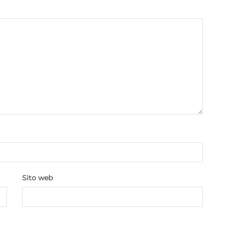
correggere errori, Erogare e presentare
Sempre attiv
pubblicità e contenuto, Salvare e comunicare le
scelte sulla privacy.
Sito web