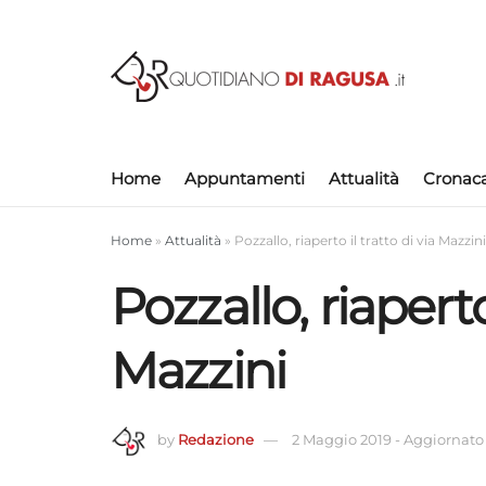
Home
Appuntamenti
Attualità
Cronac
Home
»
Attualità
»
Pozzallo, riaperto il tratto di via Mazzini
Pozzallo, riaperto 
Mazzini
by
Redazione
2 Maggio 2019
-
Aggiornato 