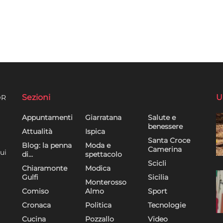
Sezioni
U
DR
Appuntamenti
Giarratana
Salute e
benessere
Attualità
Ispica
Santa Croce
Blog: la penna
Moda e
Camerina
ui
di…
spettacolo
Scicli
Chiaramonte
Modica
Gulfi
Sicilia
Monterosso
Comiso
Almo
Sport
Cronaca
Politica
Tecnologie
Cucina
Pozzallo
Video