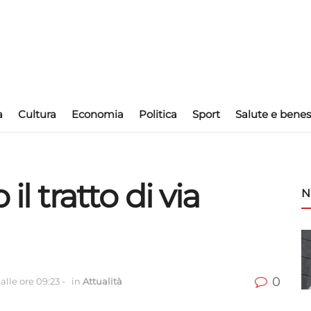
a
Cultura
Economia
Politica
Sport
Salute e benes
il tratto di via
N
0
alle ore 09:23
-
in
Attualità