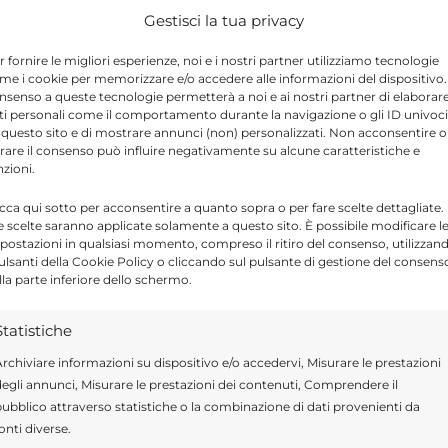
di messa in sicurezza della struttura
Gestisci la tua privacy
e ai proprietari. I lavori di consolidamento
r fornire le migliori esperienze, noi e i nostri partner utilizziamo tecnologie
con la potatura, la scerbatura, la
me i cookie per memorizzare e/o accedere alle informazioni del dispositivo. 
nsenso a queste tecnologie permetterà a noi e ai nostri partner di elaborar
stino del manto stradale. Il Sindaco: da oggi
ti personali come il comportamento durante la navigazione o gli ID univoci
 questo sito e di mostrare annunci (non) personalizzati. Non acconsentire o
zzini che speriamo nei prossimi anni possa
tirare il consenso può influire negativamente su alcune caratteristiche e
nzioni.
di Pozzallo.
icca qui sotto per acconsentire a quanto sopra o per fare scelte dettagliate.
e scelte saranno applicate solamente a questo sito. È possibile modificare l
terventi, sarà riaperta anche via Nettuno,
postazioni in qualsiasi momento, compreso il ritiro del consenso, utilizzan
pulsanti della Cookie Policy o cliccando sul pulsante di gestione del consens
mento strutturale delle mura di cinta che
lla parte inferiore dello schermo.
ana.
Statistiche
rchiviare informazioni su dispositivo e/o accedervi, Misurare le prestazioni
egli annunci, Misurare le prestazioni dei contenuti, Comprendere il
Send
Share
ubblico attraverso statistiche o la combinazione di dati provenienti da
onti diverse.
IN ATTUALITÀ