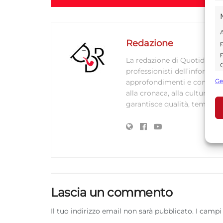
A
Redazione
p
p
La redazione di Quotidianodi
C
professionisti dell’informaz
s
Ge
approfondimenti e contenuti ac
U
alla cronaca, alla cultura e
garantisce qualità, tempestiv
A
C
Lascia un commento
Il tuo indirizzo email non sarà pubblicato.
I campi