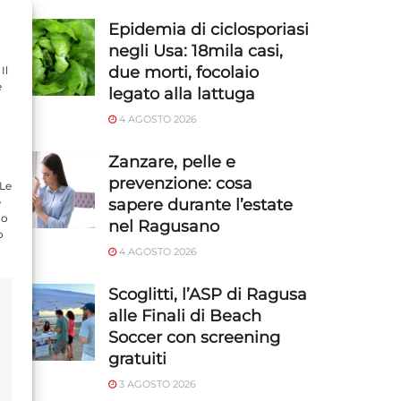
Epidemia di ciclosporiasi
negli Usa: 18mila casi,
due morti, focolaio
Il
e
legato alla lattuga
4 AGOSTO 2026
Zanzare, pelle e
prevenzione: cosa
 Le
e
sapere durante l’estate
do
nel Ragusano
o
4 AGOSTO 2026
Scoglitti, l’ASP di Ragusa
alle Finali di Beach
Soccer con screening
gratuiti
3 AGOSTO 2026