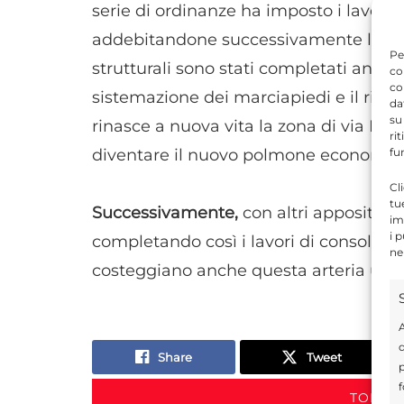
serie di ordinanze ha imposto i lavori 
addebitandone successivamente le spes
Pe
strutturali sono stati completati anche 
co
co
sistemazione dei marciapiedi e il ripri
da
su
rinasce a nuova vita la zona di via Ma
ri
fu
diventare il nuovo polmone economico 
Cl
tu
Successivamente,
con altri appositi in
im
i 
completando così i lavori di consolida
ne
costeggiano anche questa arteria urb
A
d
Share
Tweet
p
f
TORNA 