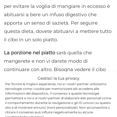
per evitare la voglia di mangiare in eccesso è
abituarsi a bere un infuso digestivo che
apporta un senso di sazietà. Per seguire
questa dieta, dovete abituarvi a mettere tutto
il cibo in un solo piatto.
La porzione nel piatto
sarà quella che
mangerete e non vi darete modo di
continuare con altro. Bisogna vedere il cibo
come un modo per attenuare la fame. Se
Gestisci la tua privacy
Per fornire le migliori esperienze, noi e i nostri partner utilizziamo
masticate bene gli alimenti, vedrete come in
tecnologie come i cookie per memorizzare e/o accedere alle
informazioni del dispositivo. Il consenso a queste tecnologie
realtà il corpo non ha bisogno di grandi
permetterà a noi e ai nostri partner di elaborare dati personali come
quantità di cibo, bensì di digerirlo bene e di
il comportamento durante la navigazione o gli ID univoci su questo
sito e di mostrare annunci (non) personalizzati. Non acconsentire o
assimilarlo meglio.Come sempre nelle
diete
ritirare il consenso può influire negativamente su alcune
caratteristiche e funzioni.