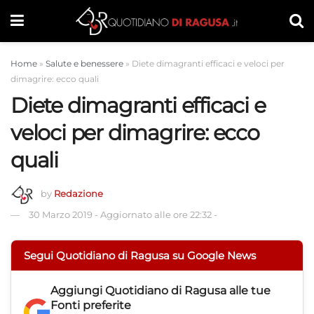
Home
»
Salute e benessere
»
Diete dimagranti efficaci e veloci per
dimagrire: ecco quali
Diete dimagranti efficaci e
veloci per dimagrire: ecco
quali
by
Redazione
30 Marzo 2019
-
Aggiornato alle ore 22:32
-
Segui Quotidiano di Ragusa su Google News
Aggiungi
Quotidiano di Ragusa
alle tue
Fonti preferite