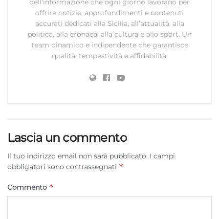
dei contenuti, Utilizzare profili per la selezione di contenuti
dell’informazione che ogni giorno lavorano per
personalizzati, Sviluppare e migliorare i servizi, Utilizzare dati
offrire notizie, approfondimenti e contenuti
limitati per la selezione dei contenuti.
accurati dedicati alla Sicilia, all’attualità, alla
politica, alla cronaca, alla cultura e allo sport. Un
team dinamico e indipendente che garantisce
Funzionalità
Sempre attivo
qualità, tempestività e affidabilità.
Abbinare e combinare dati provenienti da altre
fonti di dati, Collegare diversi dispositivi,
Identificare i dispositivi in base alle informazioni
trasmesse automaticamente.
Utilizzare dati di geolocalizzazione precisi,
Riconoscere i dispositivi in base a informazioni
Lascia un commento
richieste attivamente.
Il tuo indirizzo email non sarà pubblicato.
I campi
*
obbligatori sono contrassegnati
Garantire la sicurezza, prevenire e
rilevare frodi, correggere errori, Erogare
*
Commento
e presentare pubblicità e contenuto,
Sempre attivo
Salvare e comunicare le scelte sulla
privacy.