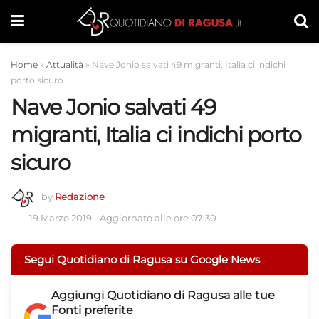
Home
»
Attualità
»
Nave Jonio salvati 49 migranti, Italia ci indichi
porto sicuro
Nave Jonio salvati 49
migranti, Italia ci indichi porto
sicuro
by
Redazione
19 Marzo 2019
-
Aggiornato alle ore 07:30
-
Segui Quotidiano di Ragusa su Google News
Aggiungi
Quotidiano di Ragusa
alle tue
Fonti preferite