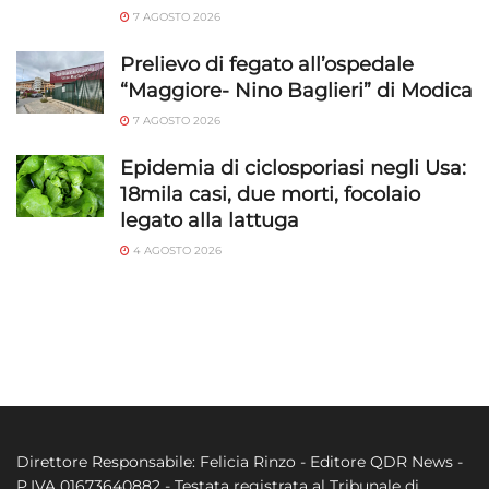
7 AGOSTO 2026
Prelievo di fegato all’ospedale
“Maggiore- Nino Baglieri” di Modica
7 AGOSTO 2026
Epidemia di ciclosporiasi negli Usa:
18mila casi, due morti, focolaio
legato alla lattuga
4 AGOSTO 2026
Direttore Responsabile: Felicia Rinzo - Editore QDR News -
P.IVA 01673640882 - Testata registrata al Tribunale di