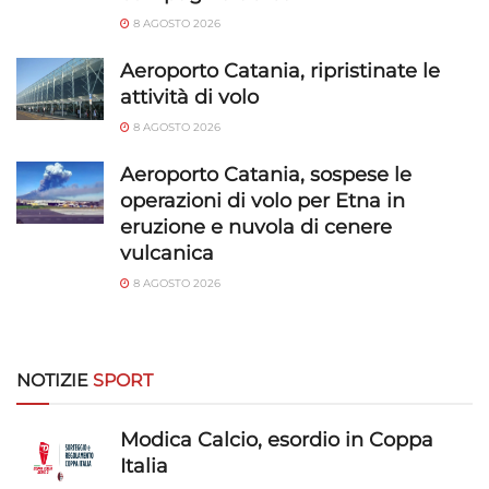
Garantire la sicurezza, prevenire e
8 AGOSTO 2026
rilevare frodi, correggere errori, Erogare
e presentare pubblicità e contenuto,
Sempre attivo
Aeroporto Catania, ripristinate le
Salvare e comunicare le scelte sulla
attività di volo
privacy.
8 AGOSTO 2026
Aeroporto Catania, sospese le
operazioni di volo per Etna in
eruzione e nuvola di cenere
vulcanica
8 AGOSTO 2026
NOTIZIE
SPORT
Modica Calcio, esordio in Coppa
Italia