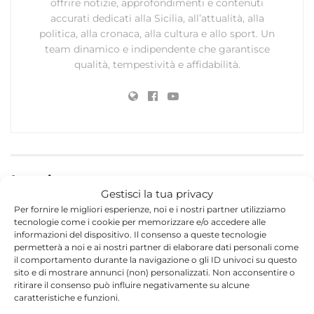
offrire notizie, approfondimenti e contenuti
accurati dedicati alla Sicilia, all’attualità, alla
politica, alla cronaca, alla cultura e allo sport. Un
team dinamico e indipendente che garantisce
qualità, tempestività e affidabilità.
Lascia un commento
Gestisci la tua privacy
Il tuo indirizzo email non sarà pubblicato.
I campi
Per fornire le migliori esperienze, noi e i nostri partner utilizziamo
tecnologie come i cookie per memorizzare e/o accedere alle
*
obbligatori sono contrassegnati
informazioni del dispositivo. Il consenso a queste tecnologie
permetterà a noi e ai nostri partner di elaborare dati personali come
*
Commento
il comportamento durante la navigazione o gli ID univoci su questo
sito e di mostrare annunci (non) personalizzati. Non acconsentire o
ritirare il consenso può influire negativamente su alcune
caratteristiche e funzioni.