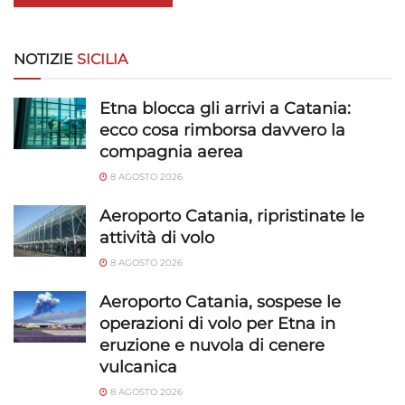
personalizzati, Sviluppare e migliorare i servizi, Utilizzare dati
limitati per la selezione dei contenuti.
NOTIZIE
SICILIA
Funzionalità
Sempre attivo
Abbinare e combinare dati provenienti da altre
Etna blocca gli arrivi a Catania:
fonti di dati, Collegare diversi dispositivi,
ecco cosa rimborsa davvero la
Identificare i dispositivi in base alle informazioni
compagnia aerea
trasmesse automaticamente.
8 AGOSTO 2026
Utilizzare dati di geolocalizzazione precisi,
Aeroporto Catania, ripristinate le
Riconoscere i dispositivi in base a informazioni
attività di volo
richieste attivamente.
8 AGOSTO 2026
Garantire la sicurezza, prevenire e
Aeroporto Catania, sospese le
rilevare frodi, correggere errori, Erogare
operazioni di volo per Etna in
e presentare pubblicità e contenuto,
Sempre attivo
eruzione e nuvola di cenere
Salvare e comunicare le scelte sulla
vulcanica
privacy.
8 AGOSTO 2026