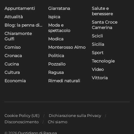
Appuntamenti
Giarratana
Salute e
benessere
Attualità
Ispica
Santa Croce
Blog: la penna di…
Moda e
Camerina
spettacolo
Chiaramonte
Scicli
Gulfi
Modica
Sicilia
Comiso
Monterosso Almo
Sport
Cronaca
Politica
Tecnologie
Cucina
Pozzallo
Video
Cultura
Ragusa
Vittoria
Economia
Rimedi naturali
Cookie Policy (UE)
Dichiarazione sulla Privacy
Disconoscimento
Chi siamo
© 2026
Quotidiano di Ragusa