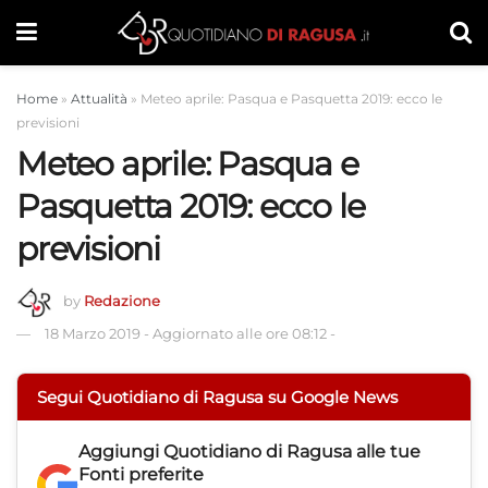
Home
»
Attualità
»
Meteo aprile: Pasqua e Pasquetta 2019: ecco le
previsioni
Meteo aprile: Pasqua e
Pasquetta 2019: ecco le
previsioni
by
Redazione
18 Marzo 2019
-
Aggiornato alle ore 08:12
-
Segui Quotidiano di Ragusa su Google News
Aggiungi
Quotidiano di Ragusa
alle tue
Fonti preferite