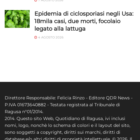
7 AGOSTO 2026
Epidemia di ciclosporiasi negli Usa:
18mila casi, due morti, focolaio
legato alla lattuga
4 AGOSTO 2026
Direttore Responsabile: Felicia Rinzo - Editore QDR News -
P.IVA 01673640882 - Testata registrata al Tribunale di
Ragusa n°01/2014.
2014. Questo sito Web, Quotidiano di Ragusa, ivi inclusi
nomi, logo, nonchè lo schema di colori e il layout del sito,
sono soggetti a copyright, diritti sui marchi, diritti di
database e/o altri diritti di proprietà intellettuale. © 2026. Il