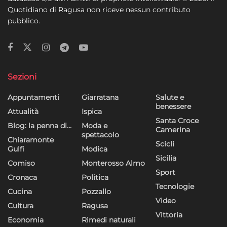
Quotidiano di Ragusa non riceve nessun contributo
pubblico.
Sezioni
Appuntamenti
Giarratana
Salute e
benessere
Attualità
Ispica
Santa Croce
Blog: la penna di…
Moda e
Camerina
spettacolo
Chiaramonte
Scicli
Gulfi
Modica
Sicilia
Comiso
Monterosso Almo
Sport
Cronaca
Politica
Tecnologie
Cucina
Pozzallo
Video
Cultura
Ragusa
Vittoria
Economia
Rimedi naturali