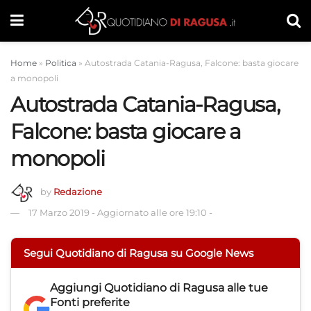
Home
»
Politica
»
Autostrada Catania-Ragusa, Falcone: basta giocare
a monopoli
Autostrada Catania-Ragusa,
Falcone: basta giocare a
monopoli
by
Redazione
17 Marzo 2019
-
Aggiornato alle ore 19:10
-
Segui Quotidiano di Ragusa su Google News
Aggiungi
Quotidiano di Ragusa
alle tue
Fonti preferite