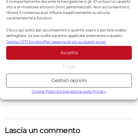
il comportamento durante la navigazione o gli ID univoci su questo
sito e di mostrare annunci (non) personalizzati. Non acconsentire o
ritirare il consenso può influire negativamente su alcune
caratteristiche e funzioni.
Redazione
Clicca qui sotto per acconsentire a quanto sopra o per fare scelte
La redazione di Quotidianodiragusa.it è composta
dettagliate. Le tue scelte saranno applicate solamente a questo
da giornalisti, collaboratori e professionisti
sito. È possibile modificare le impostazioni in qualsiasi momento,
Gestisci 1771 fornitori
Per saperne di più su questi scopi
dell’informazione che ogni giorno lavorano per
compreso il ritiro del consenso, utilizzando i pulsanti della Cookie
offrire notizie, approfondimenti e contenuti
Accetta
Policy o cliccando sul pulsante di gestione del consenso nella parte
inferiore dello schermo.
accurati dedicati alla Sicilia, all’attualità, alla
politica, alla cronaca, alla cultura e allo sport. Un
Nega
team dinamico e indipendente che garantisce
Statistiche
qualità, tempestività e affidabilità.
Gestisci opzioni
Archiviare informazioni su dispositivo e/o accedervi, Misurare le
prestazioni degli annunci, Misurare le prestazioni dei contenuti,
Cookie Policy
Dichiarazione sulla Privacy
Comprendere il pubblico attraverso statistiche o la
combinazione di dati provenienti da fonti diverse.
Marketing
Lascia un commento
Archiviare informazioni su dispositivo e/o accedervi, Utilizzare
dati limitati per la selezione della pubblicità, Creare profili per la