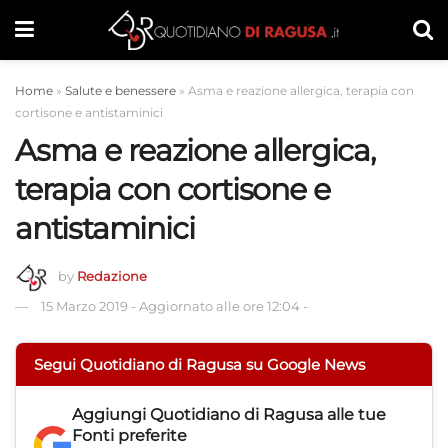
Home
»
Salute e benessere
»
Asma e reazione allergica, terapia con
cortisone e antistaminici
Asma e reazione allergica,
terapia con cortisone e
antistaminici
by
Redazione
15 Marzo 2019
-
Aggiornato alle ore 12:04
-
Segui Quotidiano di Ragusa su Google News
Aggiungi
Quotidiano di Ragusa
alle tue
Fonti preferite