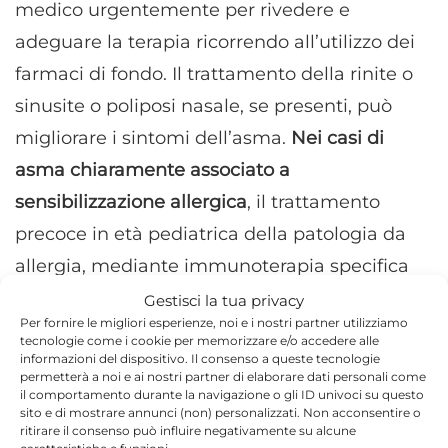
medico urgentemente per rivedere e
adeguare la terapia ricorrendo all’utilizzo dei
farmaci di fondo. Il trattamento della rinite o
sinusite o poliposi nasale, se presenti, può
migliorare i sintomi dell’asma.
Nei casi di
asma chiaramente associato a
sensibilizzazione allergica
, il trattamento
precoce in età pediatrica della patologia da
allergia, mediante immunoterapia specifica
può prevenire lo sviluppo di asma.
Gestisci la tua privacy
Per fornire le migliori esperienze, noi e i nostri partner utilizziamo
tecnologie come i cookie per memorizzare e/o accedere alle
Spesso i pazienti portatori di queste patologie,
informazioni del dispositivo. Il consenso a queste tecnologie
permetterà a noi e ai nostri partner di elaborare dati personali come
presentano anche un’ipersensibilità
il comportamento durante la navigazione o gli ID univoci su questo
all’aspirina, la cui assunzione va quindi
sito e di mostrare annunci (non) personalizzati. Non acconsentire o
ritirare il consenso può influire negativamente su alcune
evitata. In ogni caso non bisogna mai