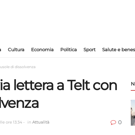
a
Cultura
Economia
Politica
Sport
Salute e benes
ausole di dissolvenza
a lettera a Telt con
N
olvenza
0
le ore 13:34
-
in
Attualità