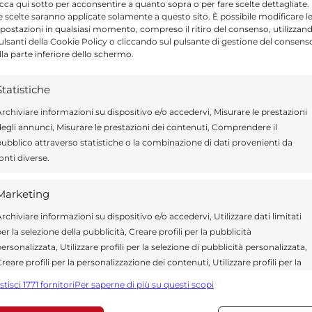
icca qui sotto per acconsentire a quanto sopra o per fare scelte dettagliate.
Send
Share
e scelte saranno applicate solamente a questo sito. È possibile modificare l
postazioni in qualsiasi momento, compreso il ritiro del consenso, utilizzan
IN ATTUALITÀ
pulsanti della Cookie Policy o cliccando sul pulsante di gestione del consens
lla parte inferiore dello schermo.
Statistiche
rchiviare informazioni su dispositivo e/o accedervi, Misurare le prestazioni
egli annunci, Misurare le prestazioni dei contenuti, Comprendere il
ragusa.it è composta da giornalisti, collaboratori e
ubblico attraverso statistiche o la combinazione di dati provenienti da
ione che ogni giorno lavorano per offrire notizie,
onti diverse.
curati dedicati alla Sicilia, all’attualità, alla politica,
 allo sport. Un team dinamico e indipendente che
ità e affidabilità.
Marketing
rchiviare informazioni su dispositivo e/o accedervi, Utilizzare dati limitati
er la selezione della pubblicità, Creare profili per la pubblicità
ersonalizzata, Utilizzare profili per la selezione di pubblicità personalizzata,
reare profili per la personalizzazione dei contenuti, Utilizzare profili per la
elezione di contenuti personalizzati, Sviluppare e migliorare i servizi,
stisci 1771 fornitori
Per saperne di più su questi scopi
tilizzare dati limitati per la selezione dei contenuti.