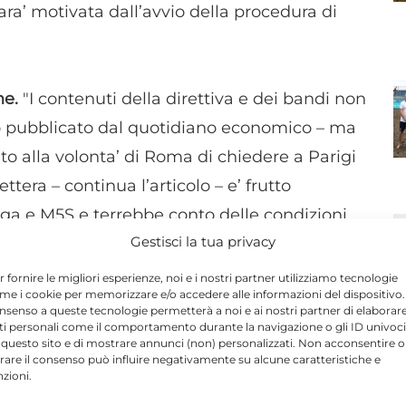
ara’ motivata dall’avvio della procedura di
ne.
"I contenuti della direttiva e dei bandi non
olo pubblicato dal quotidiano economico – ma
o alla volonta’ di Roma di chiedere a Parigi
ettera – continua l’articolo – e’ frutto
ega e M5S e terrebbe conto delle condizioni
Gestisci la tua privacy
eva chiesto di non impegnare soldi pubblici in
elle ultime ore alla trattativa tra gli
r fornire le migliori esperienze, noi e i nostri partner utilizziamo tecnologie
me i cookie per memorizzare e/o accedere alle informazioni del dispositivo. 
Lega sul rischio crisi di governo connesso
nsenso a queste tecnologie permetterà a noi e ai nostri partner di elaborar
ti personali come il comportamento durante la navigazione o gli ID univoci
 questo sito e di mostrare annunci (non) personalizzati. Non acconsentire o
tirare il consenso può influire negativamente su alcune caratteristiche e
nzioni.
N