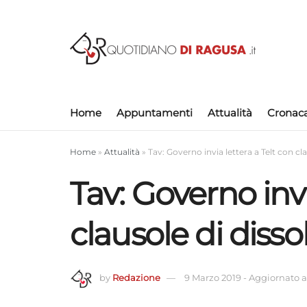
Home
Appuntamenti
Attualità
Cronac
Home
»
Attualità
»
Tav: Governo invia lettera a Telt con cl
Tav: Governo invi
clausole di diss
by
Redazione
9 Marzo 2019
-
Aggiornato al