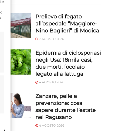
 Le
e
do
Prelievo di fegato
o
all’ospedale “Maggiore-
Nino Baglieri” di Modica
7 AGOSTO 2026
Epidemia di ciclosporiasi
negli Usa: 18mila casi,
due morti, focolaio
legato alla lattuga
4 AGOSTO 2026
Zanzare, pelle e
prevenzione: cosa
sapere durante l’estate
nel Ragusano
4 AGOSTO 2026