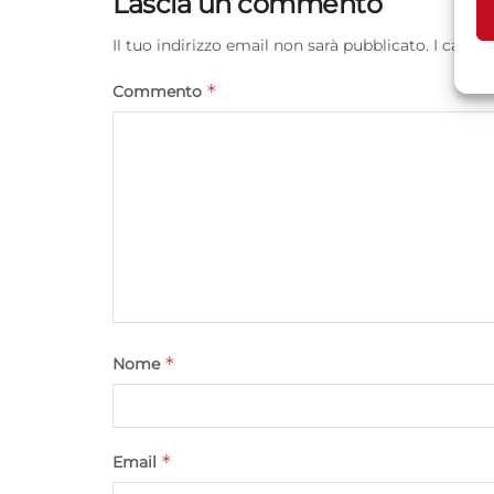
Lascia un commento
Il tuo indirizzo email non sarà pubblicato.
I campi
A
C
*
Commento
*
Nome
*
Email