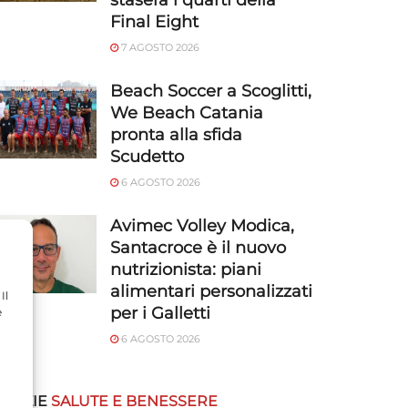
stasera i quarti della
Final Eight
7 AGOSTO 2026
Beach Soccer a Scoglitti,
We Beach Catania
pronta alla sfida
Scudetto
6 AGOSTO 2026
Avimec Volley Modica,
Santacroce è il nuovo
nutrizionista: piani
alimentari personalizzati
Il
per i Galletti
e
6 AGOSTO 2026
OTIZIE
SALUTE E BENESSERE