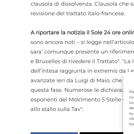
clausola di dissolvenza. Clausola che s
revisione del trattato italo-francese.
A riportare la notizia il Sole 24 ore onli
sono ancora noti – si legge nell’artic
sara’ comunque presente un riferiment
e Bruxelles di rivedere il Trattato". "La l
dell’intesa raggiunta in extremis da L
avanzate ieri da Luigi di Maio, che av
questa fase. Numerose le dichiarazioni d
Pe
co
esponenti del MoVimento 5 Stelle e la 
co
da
allo stallo sulla Tav".
su
ri
fu