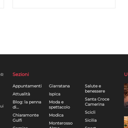
Sezioni
U
DR
Appuntamenti
Giarratana
Salute e
benessere
Attualità
Ispica
Santa Croce
Blog: la penna
Moda e
Camerina
ui
di…
spettacolo
Scicli
Chiaramonte
Modica
Gulfi
Sicilia
Monterosso