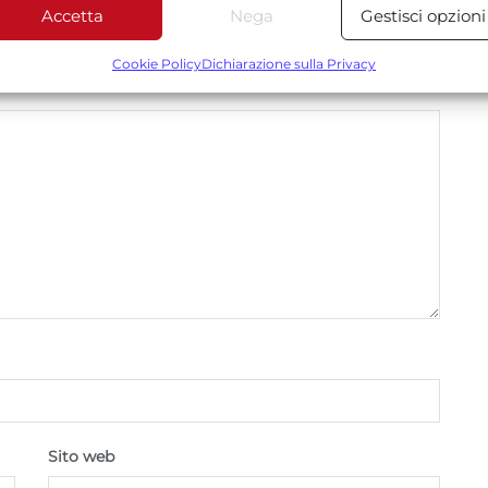
Accetta
Nega
Gestisci opzioni
Funzionalità
Sempre attiv
*
 obbligatori sono contrassegnati
bbinare e combinare dati provenienti da altre fonti di dati,
Cookie Policy
Dichiarazione sulla Privacy
ollegare diversi dispositivi, Identificare i dispositivi in base
alle informazioni trasmesse automaticamente.
Utilizzare dati di geolocalizzazione precisi, Riconoscere i
dispositivi in base a informazioni richieste attivamente.
Garantire la sicurezza, prevenire e rilevare frodi,
correggere errori, Erogare e presentare
Sempre attiv
pubblicità e contenuto, Salvare e comunicare le
scelte sulla privacy.
Sito web