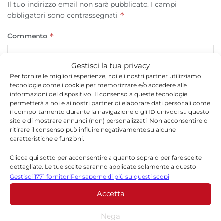
Il tuo indirizzo email non sarà pubblicato.
I campi
*
obbligatori sono contrassegnati
*
Commento
Gestisci la tua privacy
Per fornire le migliori esperienze, noi e i nostri partner utilizziamo
tecnologie come i cookie per memorizzare e/o accedere alle
informazioni del dispositivo. Il consenso a queste tecnologie
permetterà a noi e ai nostri partner di elaborare dati personali come
il comportamento durante la navigazione o gli ID univoci su questo
sito e di mostrare annunci (non) personalizzati. Non acconsentire o
ritirare il consenso può influire negativamente su alcune
caratteristiche e funzioni.
*
Nome
Clicca qui sotto per acconsentire a quanto sopra o per fare scelte
dettagliate. Le tue scelte saranno applicate solamente a questo
sito. È possibile modificare le impostazioni in qualsiasi momento,
Gestisci 1771 fornitori
Per saperne di più su questi scopi
compreso il ritiro del consenso, utilizzando i pulsanti della Cookie
Accetta
Policy o cliccando sul pulsante di gestione del consenso nella parte
*
Email
inferiore dello schermo.
Nega