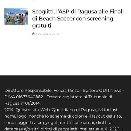
Scoglitti, l’ASP di Ragusa alle Finali
di Beach Soccer con screening
gratuiti
3 AGOSTO 2026
Direttore Responsabile: Felicia Rinzo - Editore QDR News -
P.IVA 01673640882 - Testata registrata al Tribunale di
Ragusa n°01/2014.
2014. Questo sito Web, Quotidiano di Ragusa, ivi inclusi
nomi, logo, nonchè lo schema di colori e il layout del sito,
sono soggetti a copyright, diritti sui marchi, diritti di
database e/o altri diritti di proprietà intellettuale. © 2026. Il