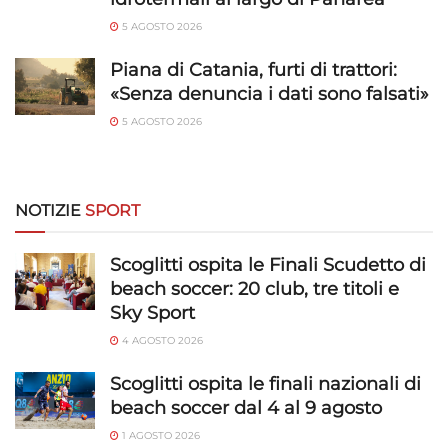
Identificare i dispositivi in base alle informazioni
5 AGOSTO 2026
trasmesse automaticamente.
Piana di Catania, furti di trattori:
Utilizzare dati di geolocalizzazione precisi,
«Senza denuncia i dati sono falsati»
Riconoscere i dispositivi in base a informazioni
richieste attivamente.
5 AGOSTO 2026
Garantire la sicurezza, prevenire e
rilevare frodi, correggere errori, Erogare
NOTIZIE
SPORT
e presentare pubblicità e contenuto,
Sempre attivo
Salvare e comunicare le scelte sulla
Scoglitti ospita le Finali Scudetto di
privacy.
beach soccer: 20 club, tre titoli e
Sky Sport
4 AGOSTO 2026
Scoglitti ospita le finali nazionali di
beach soccer dal 4 al 9 agosto
1 AGOSTO 2026