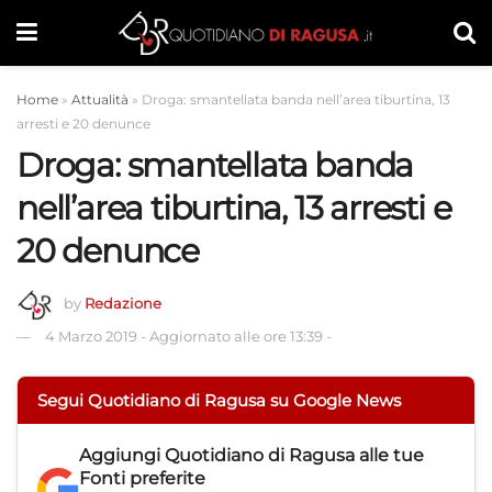
Home
»
Attualità
»
Droga: smantellata banda nell’area tiburtina, 13
arresti e 20 denunce
Droga: smantellata banda
nell’area tiburtina, 13 arresti e
20 denunce
by
Redazione
4 Marzo 2019
-
Aggiornato alle ore 13:39
-
Segui Quotidiano di Ragusa su Google News
Aggiungi
Quotidiano di Ragusa
alle tue
Fonti preferite