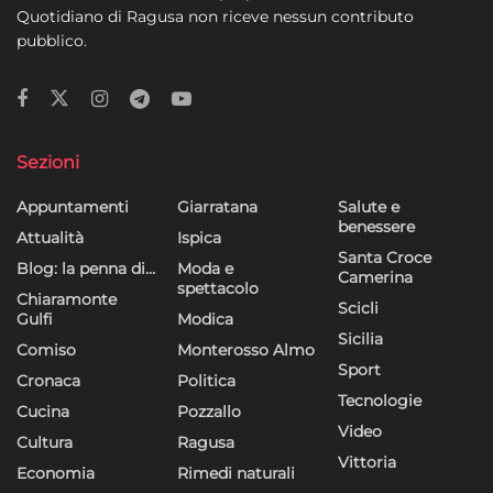
Quotidiano di Ragusa non riceve nessun contributo
pubblico.
Sezioni
Appuntamenti
Giarratana
Salute e
benessere
Attualità
Ispica
Santa Croce
Blog: la penna di…
Moda e
Camerina
spettacolo
Chiaramonte
Scicli
Gulfi
Modica
Sicilia
Comiso
Monterosso Almo
Sport
Cronaca
Politica
Tecnologie
Cucina
Pozzallo
Video
Cultura
Ragusa
Vittoria
Economia
Rimedi naturali