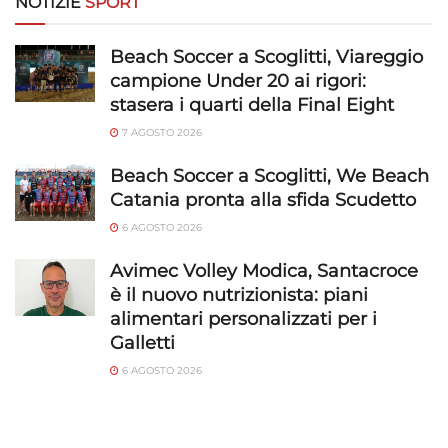
NOTIZIE
SPORT
Funzionalità
Sempre attivo
Beach Soccer a Scoglitti, Viareggio
campione Under 20 ai rigori:
Abbinare e combinare dati provenienti da altre
stasera i quarti della Final Eight
fonti di dati, Collegare diversi dispositivi,
Identificare i dispositivi in base alle informazioni
7 AGOSTO 2026
trasmesse automaticamente.
Beach Soccer a Scoglitti, We Beach
Catania pronta alla sfida Scudetto
Utilizzare dati di geolocalizzazione precisi,
Riconoscere i dispositivi in base a informazioni
6 AGOSTO 2026
richieste attivamente.
Avimec Volley Modica, Santacroce
è il nuovo nutrizionista: piani
Garantire la sicurezza, prevenire e
alimentari personalizzati per i
rilevare frodi, correggere errori, Erogare
e presentare pubblicità e contenuto,
Galletti
Sempre attivo
Salvare e comunicare le scelte sulla
6 AGOSTO 2026
privacy.