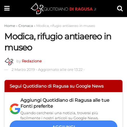
Home
»
Cronaca
»
Modica, rifugio antiaereo in museo
Modica, rifugio antiaereo in
museo
by
Redazione
2 Marzo 2019
-
Aggiornato alle ore 13:22
-
Segui Quotidiano di Ragusa su Google News
Aggiungi
Quotidiano di Ragusa
alle tue
Fonti preferite
Quando cercherai una notizia, troverai più
facilmente i nostri articoli su Google News.