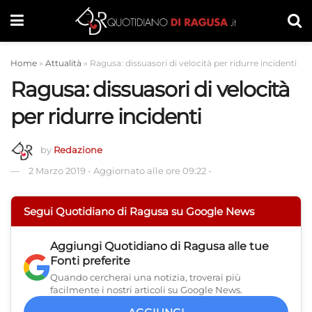
Home
»
Attualità
»
Ragusa: dissuasori di velocità per ridurre incidenti
Ragusa: dissuasori di velocità
per ridurre incidenti
by
Redazione
2 Marzo 2019
-
Aggiornato alle ore 09:22
-
Segui Quotidiano di Ragusa su Google News
Aggiungi
Quotidiano di Ragusa
alle tue
Fonti preferite
Quando cercherai una notizia, troverai più
facilmente i nostri articoli su Google News.