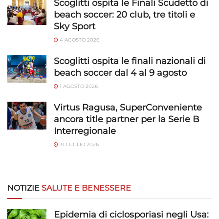
Scoglitti ospita le Finali Scudetto di
beach soccer: 20 club, tre titoli e
Garantire la sicurezza, prevenire e
Sky Sport
rilevare frodi, correggere errori, Erogare
4 AGOSTO 2026
e presentare pubblicità e contenuto,
Sempre attivo
Salvare e comunicare le scelte sulla
Scoglitti ospita le finali nazionali di
privacy.
beach soccer dal 4 al 9 agosto
1 AGOSTO 2026
Virtus Ragusa, SuperConveniente
ancora title partner per la Serie B
Interregionale
31 LUGLIO 2026
NOTIZIE
SALUTE E BENESSERE
Epidemia di ciclosporiasi negli Usa: