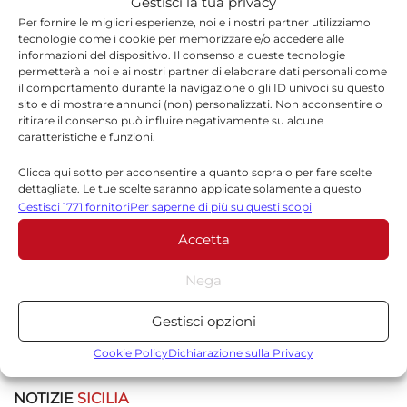
Gestisci la tua privacy
Per fornire le migliori esperienze, noi e i nostri partner utilizziamo
tecnologie come i cookie per memorizzare e/o accedere alle
informazioni del dispositivo. Il consenso a queste tecnologie
permetterà a noi e ai nostri partner di elaborare dati personali come
*
Nome
il comportamento durante la navigazione o gli ID univoci su questo
sito e di mostrare annunci (non) personalizzati. Non acconsentire o
ritirare il consenso può influire negativamente su alcune
caratteristiche e funzioni.
*
Email
Clicca qui sotto per acconsentire a quanto sopra o per fare scelte
dettagliate. Le tue scelte saranno applicate solamente a questo
sito. È possibile modificare le impostazioni in qualsiasi momento,
Gestisci 1771 fornitori
Per saperne di più su questi scopi
compreso il ritiro del consenso, utilizzando i pulsanti della Cookie
Accetta
Sito web
Policy o cliccando sul pulsante di gestione del consenso nella parte
inferiore dello schermo.
Nega
Statistiche
Gestisci opzioni
Archiviare informazioni su dispositivo e/o accedervi, Misurare le
prestazioni degli annunci, Misurare le prestazioni dei contenuti,
Cookie Policy
Dichiarazione sulla Privacy
Comprendere il pubblico attraverso statistiche o la
combinazione di dati provenienti da fonti diverse.
NOTIZIE
SICILIA