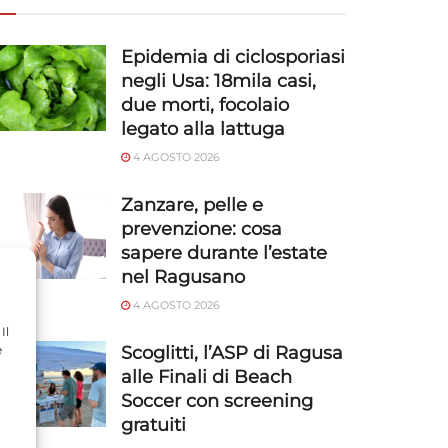
Epidemia di ciclosporiasi
negli Usa: 18mila casi,
due morti, focolaio
legato alla lattuga
4 AGOSTO 2026
Zanzare, pelle e
prevenzione: cosa
sapere durante l’estate
nel Ragusano
4 AGOSTO 2026
Il
e
Scoglitti, l’ASP di Ragusa
alle Finali di Beach
Soccer con screening
gratuiti