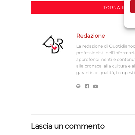
TORNA IN S
A
C
Redazione
La redazione di Quotidianodi
professionisti dell’informaz
approfondimenti e contenuti ac
alla cronaca, alla cultura e
garantisce qualità, tempestiv
Lascia un commento