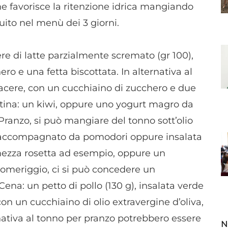
e favorisce la ritenzione idrica mangiando
ito nel menù dei 3 giorni.
re di latte parzialmente scremato (gr 100),
ro e una fetta biscottata. In alternativa al
piacere, con un cucchiaino di zucchero e due
ttina: un kiwi, oppure uno yogurt magro da
Pranzo, si può mangiare del tonno sott’olio
, accompagnato da pomodori oppure insalata
e mezza rosetta ad esempio, oppure un
pomeriggio, ci si può concedere un
ena: un petto di pollo (130 g), insalata verde
on un cucchiaino di olio extravergine d’oliva,
ativa al tonno per pranzo potrebbero essere
N