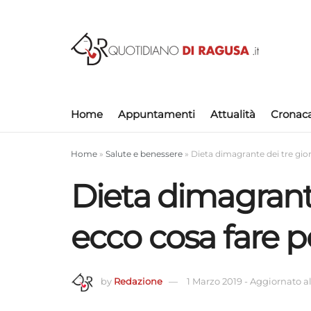
Home
Appuntamenti
Attualità
Cronac
Home
»
Salute e benessere
»
Dieta dimagrante dei tre gior
Dieta dimagrante
ecco cosa fare p
by
Redazione
1 Marzo 2019
-
Aggiornato al