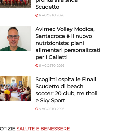
pronta alla sfida
Scudetto
6 AGOSTO 2026
Avimec Volley Modica,
Santacroce è il nuovo
nutrizionista: piani
alimentari personalizzati
per i Galletti
6 AGOSTO 2026
Scoglitti ospita le Finali
Scudetto di beach
soccer: 20 club, tre titoli
e Sky Sport
4 AGOSTO 2026
OTIZIE
SALUTE E BENESSERE