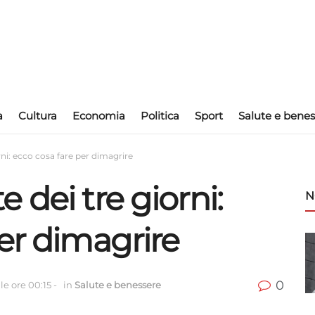
a
Cultura
Economia
Politica
Sport
Salute e benes
ni: ecco cosa fare per dimagrire
 dei tre giorni:
N
er dimagrire
0
le ore 00:15
-
in
Salute e benessere