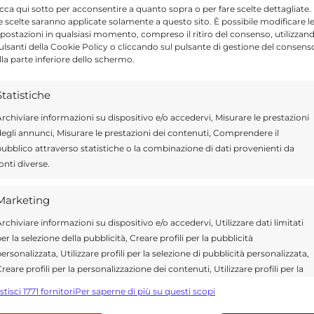
e per il terzo giorno. Spuntino: un kiwi
icca qui sotto per acconsentire a quanto sopra o per fare scelte dettagliate.
e scelte saranno applicate solamente a questo sito. È possibile modificare l
ure alla frutta. Pranzo: un uovo sodo, dei
postazioni in qualsiasi momento, compreso il ritiro del consenso, utilizzan
pulsanti della Cookie Policy o cliccando sul pulsante di gestione del consens
piacere condito con un cucchiaino di olio
lla parte inferiore dello schermo.
e o un pacchetto di cracker. Solito discorso
Statistiche
to o una spremuta d’arancia oppure un solo
rchiviare informazioni su dispositivo e/o accedervi, Misurare le prestazioni
ght da 125 g, accompagnata da un’insalata
egli annunci, Misurare le prestazioni dei contenuti, Comprendere il
cchiaino di olio e 40 g di pane. Come
ubblico attraverso statistiche o la combinazione di dati provenienti da
te sul nostro sito raccomandiamo di
onti diverse.
a o uno specialista soprattutto se si soffre di
Marketing
iabete. Ecco le altre diete pubblicate sul
rchiviare informazioni su dispositivo e/o accedervi, Utilizzare dati limitati
er la selezione della pubblicità, Creare profili per la pubblicità
ersonalizzata, Utilizzare profili per la selezione di pubblicità personalizzata,
reare profili per la personalizzazione dei contenuti, Utilizzare profili per la
elezione di contenuti personalizzati, Sviluppare e migliorare i servizi,
stisci 1771 fornitori
Per saperne di più su questi scopi
tilizzare dati limitati per la selezione dei contenuti.
Send
Share