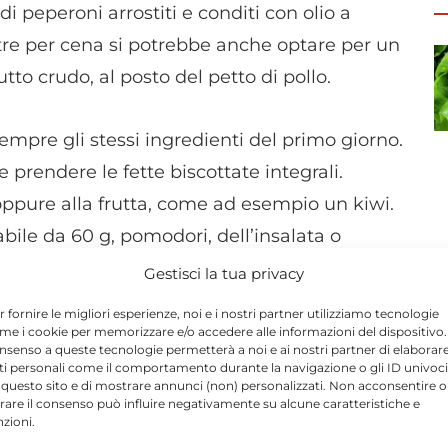
i peperoni arrostiti e conditi con olio a
ntre per cena si potrebbe anche optare per un
tto crudo, al posto del petto di pollo.
mpre gli stessi ingredienti del primo giorno.
e prendere le fette biscottate integrali.
ppure alla frutta, come ad esempio un kiwi.
bile da 60 g, pomodori, dell’insalata o
cchiaino di olio extravergine d’oliva e pane
Gestisci la tua privacy
g. A metà pomeriggio, sempre un cioccolatino
r fornire le migliori esperienze, noi e i nostri partner utilizziamo tecnologie
. Mentre per cena del pesce 140 g, insalata
me i cookie per memorizzare e/o accedere alle informazioni del dispositivo. 
nsenso a queste tecnologie permetterà a noi e ai nostri partner di elaborar
n cucchiaino di olio e accompagnato con 40
ti personali come il comportamento durante la navigazione o gli ID univoci
 questo sito e di mostrare annunci (non) personalizzati. Non acconsentire o
tirare il consenso può influire negativamente su alcune caratteristiche e
nzioni.