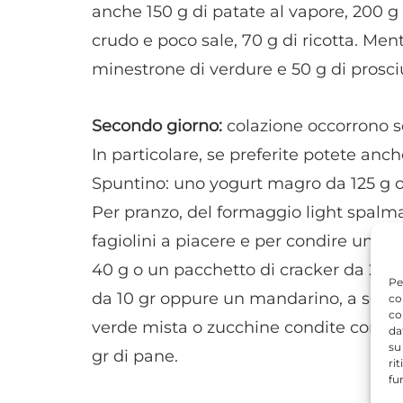
anche 150 g di patate al vapore, 200 g d
crudo e poco sale, 70 g di ricotta. Me
minestrone di verdure e 50 g di prosciu
Secondo giorno:
colazione occorrono se
In particolare, se preferite potete anch
Spuntino: uno yogurt magro da 125 g o
Per pranzo, del formaggio light spalma
fagiolini a piacere e per condire un cu
40 g o un pacchetto di cracker da 25 
Pe
da 10 gr oppure un mandarino, a scelta
co
co
verde mista o zucchine condite con u
da
su
gr di pane.
ri
fu