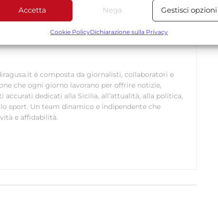
Accetta
Nega
Gestisci opzioni
ALUTE E BENESSERE
Funzionalità
Sempre attiv
bbinare e combinare dati provenienti da altre fonti di dati,
Cookie Policy
Dichiarazione sulla Privacy
ollegare diversi dispositivi, Identificare i dispositivi in base
alle informazioni trasmesse automaticamente.
ragusa.it è composta da giornalisti, collaboratori e
Utilizzare dati di geolocalizzazione precisi, Riconoscere i
ione che ogni giorno lavorano per offrire notizie,
dispositivi in base a informazioni richieste attivamente.
curati dedicati alla Sicilia, all’attualità, alla politica,
 allo sport. Un team dinamico e indipendente che
Garantire la sicurezza, prevenire e rilevare frodi,
ità e affidabilità.
correggere errori, Erogare e presentare
Sempre attiv
pubblicità e contenuto, Salvare e comunicare le
scelte sulla privacy.