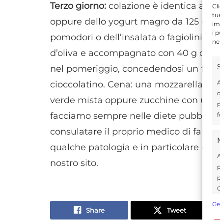
Terzo giorno:
colazione è identica anch
Cl
tu
oppure dello yogurt magro da 125 g opp
im
i 
pomodori o dell’insalata o fagiolini a 
ne
d’oliva e accompagnato con 40 g di pan
nel pomeriggio, concedendosi un frut
A
cioccolatino. Cena: una mozzarella li
d
verde mista oppure zucchine con un cu
p
facciamo sempre nelle diete pubblica
f
consulatare il proprio medico di famigli
qualche patologia e in particolare di d
A
nostro sito.
p
p
C
s
Ge
U
Share
Tweet