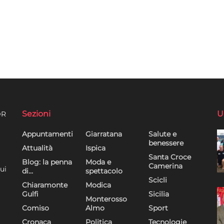
Sezioni
U
DR
Appuntamenti
Giarratana
Salute e
benessere
Attualità
Ispica
Santa Croce
Blog: la penna
Moda e
Camerina
ui
di…
spettacolo
Scicli
Chiaramonte
Modica
Gulfi
Sicilia
Monterosso
Comiso
Almo
Sport
Cronaca
Politica
Tecnologie