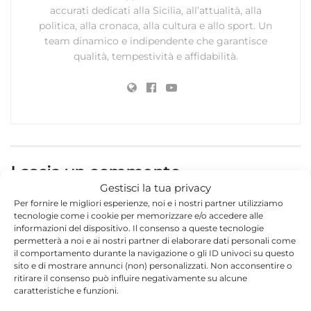
accurati dedicati alla Sicilia, all’attualità, alla
politica, alla cronaca, alla cultura e allo sport. Un
team dinamico e indipendente che garantisce
qualità, tempestività e affidabilità.
Lascia un commento
Gestisci la tua privacy
Il tuo indirizzo email non sarà pubblicato.
I campi
Per fornire le migliori esperienze, noi e i nostri partner utilizziamo
*
obbligatori sono contrassegnati
tecnologie come i cookie per memorizzare e/o accedere alle
informazioni del dispositivo. Il consenso a queste tecnologie
permetterà a noi e ai nostri partner di elaborare dati personali come
*
Commento
il comportamento durante la navigazione o gli ID univoci su questo
sito e di mostrare annunci (non) personalizzati. Non acconsentire o
ritirare il consenso può influire negativamente su alcune
caratteristiche e funzioni.