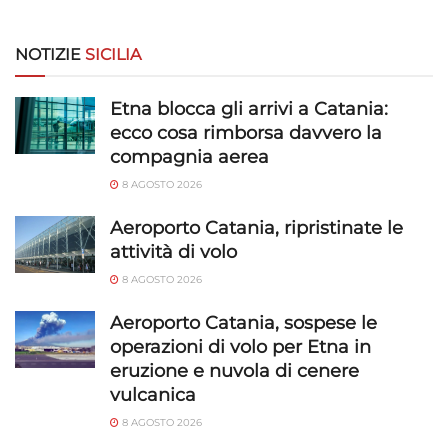
limitati per la selezione dei contenuti.
NOTIZIE
SICILIA
Funzionalità
Sempre attivo
Abbinare e combinare dati provenienti da altre
Etna blocca gli arrivi a Catania:
fonti di dati, Collegare diversi dispositivi,
ecco cosa rimborsa davvero la
Identificare i dispositivi in base alle informazioni
compagnia aerea
trasmesse automaticamente.
8 AGOSTO 2026
Utilizzare dati di geolocalizzazione precisi,
Aeroporto Catania, ripristinate le
Riconoscere i dispositivi in base a informazioni
attività di volo
richieste attivamente.
8 AGOSTO 2026
Garantire la sicurezza, prevenire e
Aeroporto Catania, sospese le
rilevare frodi, correggere errori, Erogare
operazioni di volo per Etna in
e presentare pubblicità e contenuto,
Sempre attivo
eruzione e nuvola di cenere
Salvare e comunicare le scelte sulla
vulcanica
privacy.
8 AGOSTO 2026