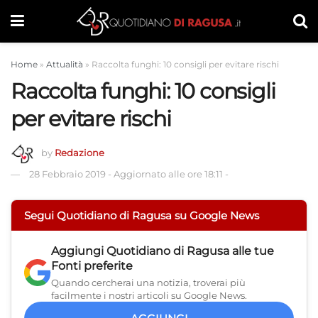
Home
»
Attualità
»
Raccolta funghi: 10 consigli per evitare rischi
Raccolta funghi: 10 consigli
per evitare rischi
by
Redazione
28 Febbraio 2019
-
Aggiornato alle ore 18:11
-
Segui Quotidiano di Ragusa su Google News
Aggiungi
Quotidiano di Ragusa
alle tue
Fonti preferite
Quando cercherai una notizia, troverai più
facilmente i nostri articoli su Google News.