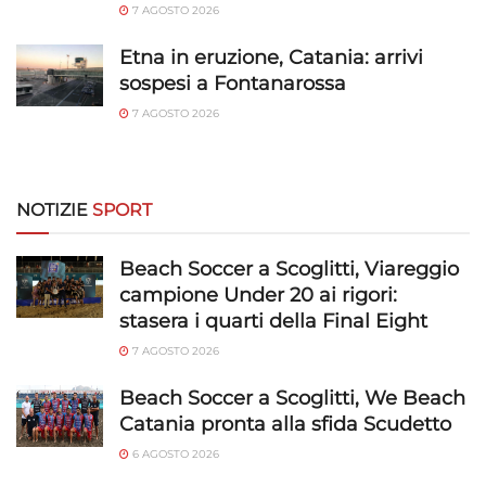
Salvare e comunicare le scelte sulla
7 AGOSTO 2026
privacy.
Etna in eruzione, Catania: arrivi
sospesi a Fontanarossa
7 AGOSTO 2026
NOTIZIE
SPORT
Beach Soccer a Scoglitti, Viareggio
campione Under 20 ai rigori:
stasera i quarti della Final Eight
7 AGOSTO 2026
Beach Soccer a Scoglitti, We Beach
Catania pronta alla sfida Scudetto
6 AGOSTO 2026