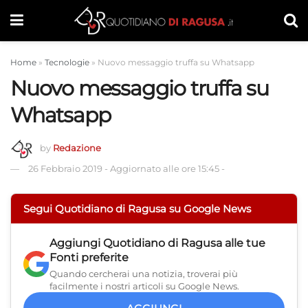
Home
»
Tecnologie
»
Nuovo messaggio truffa su Whatsapp
Nuovo messaggio truffa su
Whatsapp
by
Redazione
26 Febbraio 2019
-
Aggiornato alle ore 15:45
-
Segui Quotidiano di Ragusa su Google News
Aggiungi
Quotidiano di Ragusa
alle tue
Fonti preferite
Quando cercherai una notizia, troverai più
facilmente i nostri articoli su Google News.