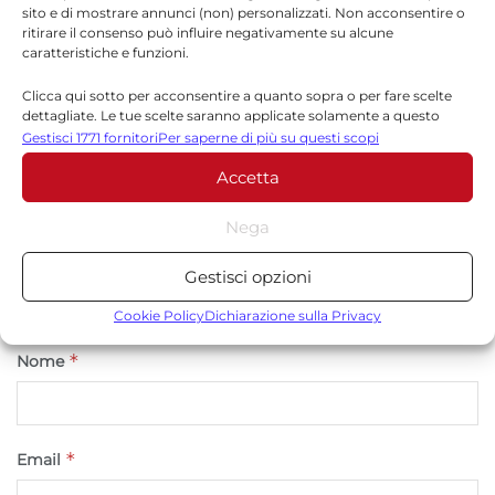
sito e di mostrare annunci (non) personalizzati. Non acconsentire o
Il tuo indirizzo email non sarà pubblicato.
I campi
ritirare il consenso può influire negativamente su alcune
*
obbligatori sono contrassegnati
caratteristiche e funzioni.
*
Commento
Clicca qui sotto per acconsentire a quanto sopra o per fare scelte
dettagliate. Le tue scelte saranno applicate solamente a questo
sito. È possibile modificare le impostazioni in qualsiasi momento,
Gestisci 1771 fornitori
Per saperne di più su questi scopi
compreso il ritiro del consenso, utilizzando i pulsanti della Cookie
Accetta
Policy o cliccando sul pulsante di gestione del consenso nella parte
inferiore dello schermo.
Nega
Statistiche
Gestisci opzioni
Archiviare informazioni su dispositivo e/o accedervi, Misurare le
prestazioni degli annunci, Misurare le prestazioni dei contenuti,
Cookie Policy
Dichiarazione sulla Privacy
Comprendere il pubblico attraverso statistiche o la
*
Nome
combinazione di dati provenienti da fonti diverse.
Marketing
Archiviare informazioni su dispositivo e/o accedervi, Utilizzare
*
Email
dati limitati per la selezione della pubblicità, Creare profili per la