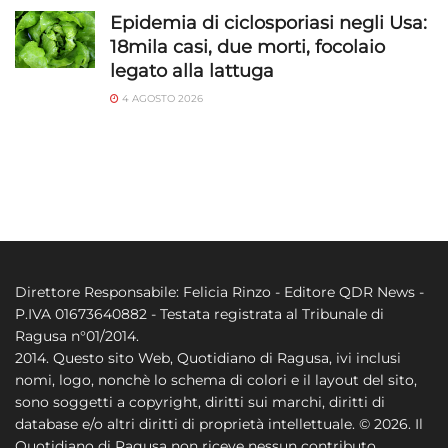
Epidemia di ciclosporiasi negli Usa:
18mila casi, due morti, focolaio
legato alla lattuga
4 AGOSTO 2026
Direttore Responsabile: Felicia Rinzo - Editore QDR News -
P.IVA 01673640882 - Testata registrata al Tribunale di
Ragusa n°01/2014.
2014. Questo sito Web, Quotidiano di Ragusa, ivi inclusi
nomi, logo, nonchè lo schema di colori e il layout del sito,
sono soggetti a copyright, diritti sui marchi, diritti di
database e/o altri diritti di proprietà intellettuale. © 2026. Il
Quotidiano di Ragusa non riceve nessun contributo