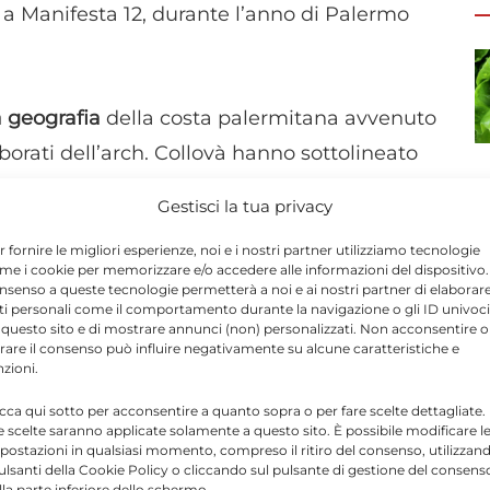
 a Manifesta 12, durante l’anno di Palermo
a geografia
della costa palermitana avvenuto
laborati dell’arch. Collovà hanno sottolineato
e i materiali di demolizione e di scavo
Gestisci la tua privacy
ato promontori artificiali e larghe spiagge di
r fornire le migliori esperienze, noi e i nostri partner utilizziamo tecnologie
e km della costa sud, si interrompe la
me i cookie per memorizzare e/o accedere alle informazioni del dispositivo. 
nsenso a queste tecnologie permetterà a noi e ai nostri partner di elaborar
tossicità delle acque e la pericolosità dei
ti personali come il comportamento durante la navigazione o gli ID univoci
ltra sepolta, si fondono in un’unica striscia di
 questo sito e di mostrare annunci (non) personalizzati. Non acconsentire o
tirare il consenso può influire negativamente su alcune caratteristiche e
e, in tutta la sua lunghezza, come un parco.
nzioni.
icca qui sotto per acconsentire a quanto sopra o per fare scelte dettagliate.
ita, riferiscono la meraviglia che il linguaggio
e scelte saranno applicate solamente a questo sito. È possibile modificare l
postazioni in qualsiasi momento, compreso il ritiro del consenso, utilizzan
 fotografia e ambiente ha suscitato in loro
pulsanti della Cookie Policy o cliccando sul pulsante di gestione del consens
lla parte inferiore dello schermo.