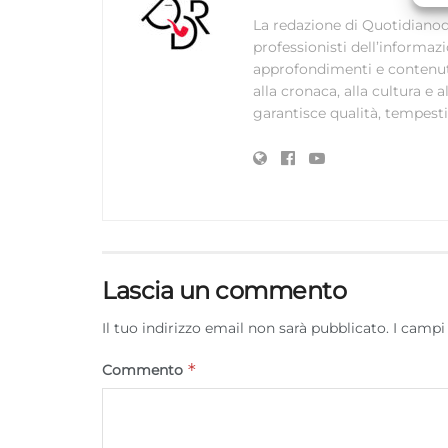
C
La redazione di Quotidianodi
professionisti dell’informaz
approfondimenti e contenuti ac
alla cronaca, alla cultura e
garantisce qualità, tempestiv
Lascia un commento
Il tuo indirizzo email non sarà pubblicato.
I campi
*
Commento