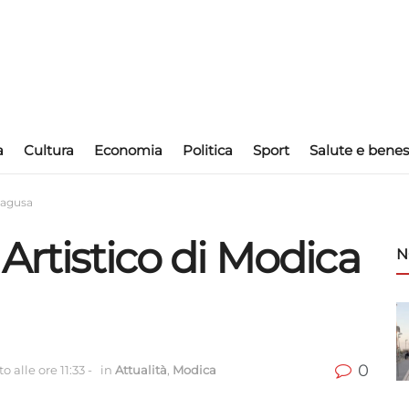
a
Cultura
Economia
Politica
Sport
Salute e benes
 Ragusa
 Artistico di Modica
N
0
 alle ore 11:33
-
in
Attualità
,
Modica