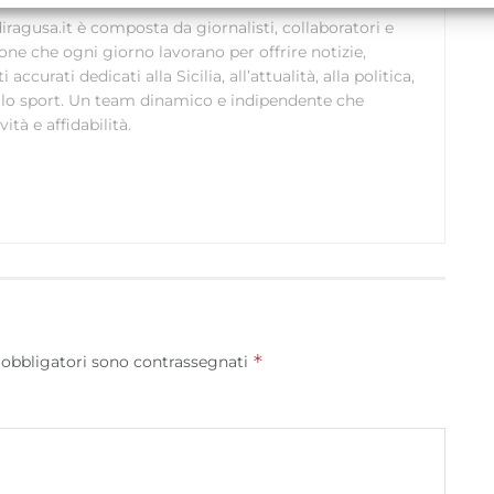
ollegare diversi dispositivi, Identificare i dispositivi in base
alle informazioni trasmesse automaticamente.
ragusa.it è composta da giornalisti, collaboratori e
ione che ogni giorno lavorano per offrire notizie,
curati dedicati alla Sicilia, all’attualità, alla politica,
Utilizzare dati di geolocalizzazione precisi, Riconoscere i
 allo sport. Un team dinamico e indipendente che
dispositivi in base a informazioni richieste attivamente.
ità e affidabilità.
Garantire la sicurezza, prevenire e rilevare frodi,
correggere errori, Erogare e presentare
Sempre attiv
pubblicità e contenuto, Salvare e comunicare le
scelte sulla privacy.
*
 obbligatori sono contrassegnati