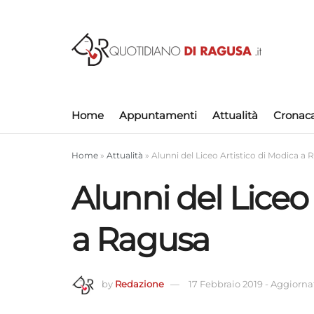
Home
Appuntamenti
Attualità
Cronac
Home
»
Attualità
»
Alunni del Liceo Artistico di Modica a
Alunni del Liceo
a Ragusa
by
Redazione
17 Febbraio 2019
-
Aggiornato