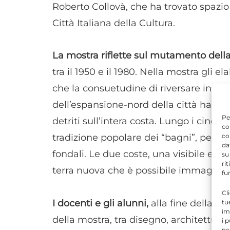
Roberto Collovà, che ha trovato spazio
Città Italiana della Cultura.
La mostra riflette sul mutamento dell
tra il 1950 e il 1980. Nella mostra gli e
che la consuetudine di riversare in mar
dell’espansione-nord della città ha cre
Pe
detriti sull’intera costa. Lungo i cinqu
co
co
tradizione popolare dei “bagni”, per la 
da
fondali. Le due coste, una visibile e l’a
su
ri
terra nuova che è possibile immaginar
fu
Cl
I docenti e gli alunni,
alla fine della vis
tu
im
della mostra, tra disegno, architettura,
i 
ne