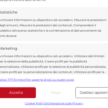
urale impresso dall’architetto Collovà e
 apprezzando in particolare, come stimolante
Statistiche
ella mostra.
rchiviare informazioni su dispositivo e/o accedervi, Misurare le prestazioni
egli annunci, Misurare le prestazioni dei contenuti, Comprendere il
ubblico attraverso statistiche o la combinazione di dati provenienti da
onti diverse.
Marketing
rchiviare informazioni su dispositivo e/o accedervi, Utilizzare dati limitati
Send
Share
er la selezione della pubblicità, Creare profili per la pubblicità
ersonalizzata, Utilizzare profili per la selezione di pubblicità personalizzata,
IN ATTUALITÀ
reare profili per la personalizzazione dei contenuti, Utilizzare profili per la
elezione di contenuti personalizzati, Sviluppare e migliorare i servizi,
stisci 1771 fornitori
Per saperne di più su questi scopi
tilizzare dati limitati per la selezione dei contenuti.
 IN MODICA
Accetta
Nega
Gestisci opzioni
Funzionalità
Sempre attiv
bbinare e combinare dati provenienti da altre fonti di dati,
Cookie Policy
Dichiarazione sulla Privacy