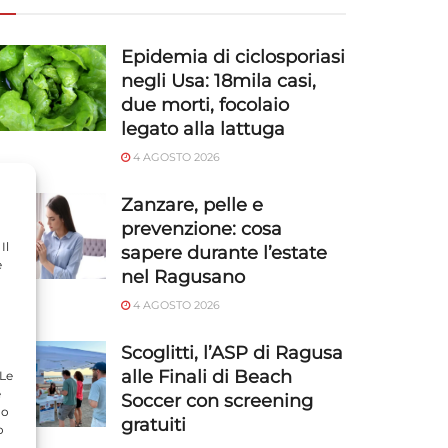
Epidemia di ciclosporiasi
negli Usa: 18mila casi,
due morti, focolaio
legato alla lattuga
4 AGOSTO 2026
Zanzare, pelle e
prevenzione: cosa
Il
sapere durante l’estate
e
nel Ragusano
4 AGOSTO 2026
Scoglitti, l’ASP di Ragusa
alle Finali di Beach
 Le
e
Soccer con screening
do
gratuiti
o