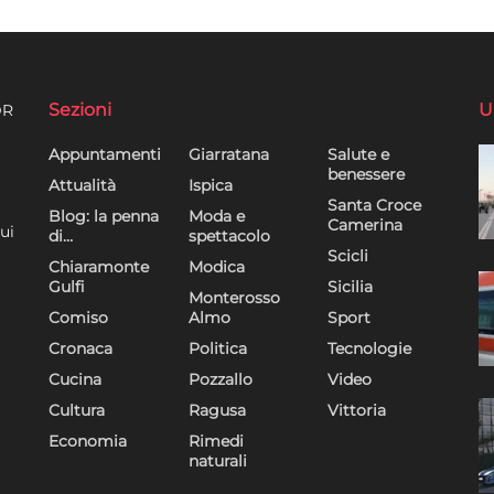
Sezioni
U
DR
Appuntamenti
Giarratana
Salute e
benessere
Attualità
Ispica
Santa Croce
Blog: la penna
Moda e
Camerina
ui
di…
spettacolo
Scicli
Chiaramonte
Modica
Gulfi
Sicilia
Monterosso
Comiso
Almo
Sport
Cronaca
Politica
Tecnologie
Cucina
Pozzallo
Video
Cultura
Ragusa
Vittoria
Economia
Rimedi
naturali