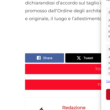
dichiarandosi d’accordo sul taglio cult
promosso dall’Ordine degli architetti,
e originale, il luogo e l’allestimento d
A
d
p
f
A
Share
Tweet
p
p
TORNA 
C
,
s
Ge
U
TORNA
A
Redazione