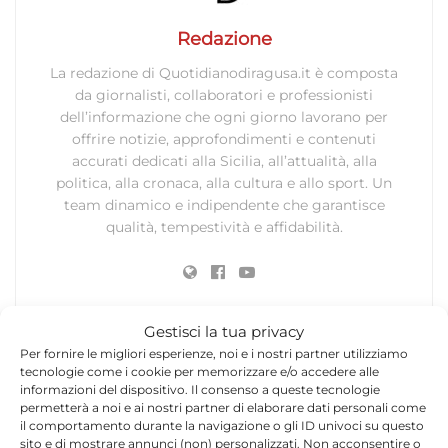
Redazione
La redazione di Quotidianodiragusa.it è composta
da giornalisti, collaboratori e professionisti
dell’informazione che ogni giorno lavorano per
offrire notizie, approfondimenti e contenuti
accurati dedicati alla Sicilia, all’attualità, alla
politica, alla cronaca, alla cultura e allo sport. Un
team dinamico e indipendente che garantisce
qualità, tempestività e affidabilità.
Gestisci la tua privacy
Per fornire le migliori esperienze, noi e i nostri partner utilizziamo
tecnologie come i cookie per memorizzare e/o accedere alle
Lascia un commento
informazioni del dispositivo. Il consenso a queste tecnologie
permetterà a noi e ai nostri partner di elaborare dati personali come
il comportamento durante la navigazione o gli ID univoci su questo
Il tuo indirizzo email non sarà pubblicato.
I campi
sito e di mostrare annunci (non) personalizzati. Non acconsentire o