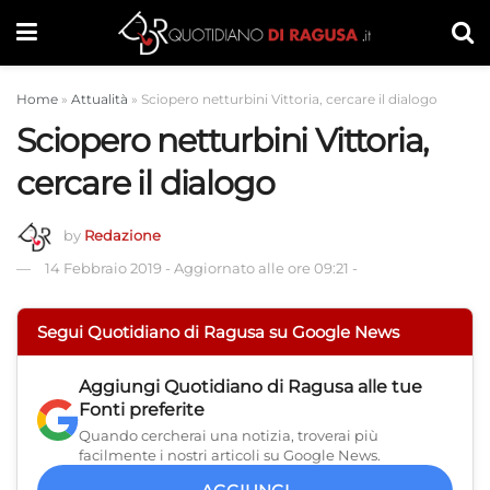
Home
»
Attualità
»
Sciopero netturbini Vittoria, cercare il dialogo
Sciopero netturbini Vittoria,
cercare il dialogo
by
Redazione
14 Febbraio 2019
-
Aggiornato alle ore 09:21
-
Segui Quotidiano di Ragusa su Google News
Aggiungi
Quotidiano di Ragusa
alle tue
Fonti preferite
Quando cercherai una notizia, troverai più
facilmente i nostri articoli su Google News.