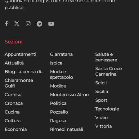
Quotidiano di Ragusa non riceve nessun contributo
pubblico.
Sezioni
Appuntamenti
Giarratana
Salute e
benessere
Attualità
Ispica
Santa Croce
Blog: la penna di…
Moda e
Camerina
spettacolo
Chiaramonte
Scicli
Gulfi
Modica
Sicilia
Comiso
Monterosso Almo
Sport
Cronaca
Politica
Tecnologie
Cucina
Pozzallo
Video
Cultura
Ragusa
Vittoria
Economia
Rimedi naturali