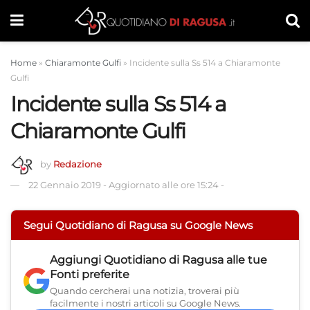
Home
»
Chiaramonte Gulfi
»
Incidente sulla Ss 514 a Chiaramonte
Gulfi
Incidente sulla Ss 514 a
Chiaramonte Gulfi
by
Redazione
22 Gennaio 2019
-
Aggiornato alle ore 15:24
-
Segui Quotidiano di Ragusa su Google News
Aggiungi
Quotidiano di Ragusa
alle tue
Fonti preferite
Quando cercherai una notizia, troverai più
facilmente i nostri articoli su Google News.