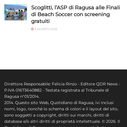
Scoglitti, l’ASP di Ragusa alle Finali
di Beach Soccer con screening
gratuiti
3 AGOSTO 2026
Direttore Responsabile: Felicia Rinzo - Editore QDR News -
P.IVA 01673640882 - Testata registrata al Tribunale di
Ragusa n°01/2014.
2014. Questo sito Web, Quotidiano di Ragusa, ivi inclusi
nomi, logo, nonchè lo schema di colori e il layout del sito,
sono soggetti a copyright, diritti sui marchi, diritti di
database e/o altri diritti di proprietà intellettuale. © 2026. Il