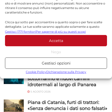
sito e di mostrare annunci (non) personalizzati. Non acconsentire o
ritirare il consenso può influire negativamente su alcune
caratteristiche e funzioni.
Sito web
Clicca qui sotto per acconsentire a quanto sopra o per fare scelte
dettagliate. Le tue scelte saranno applicate solamente a questo
sito. È possibile modificare le impostazioni in qualsiasi momento,
Gestisci 1771 fornitori
Per saperne di più su questi scopi
compreso il ritiro del consenso, utilizzando i pulsanti della Cookie
Accetta
Policy o cliccando sul pulsante di gestione del consenso nella parte
inferiore dello schermo.
Nega
Statistiche
NOTIZIE
SICILIA
Gestisci opzioni
Archiviare informazioni su dispositivo e/o accedervi, Misurare le
prestazioni degli annunci, Misurare le prestazioni dei contenuti,
Scoperto un grande cratere
Cookie Policy
Dichiarazione sulla Privacy
Comprendere il pubblico attraverso statistiche o la
sottomarino e nuovi camini
combinazione di dati provenienti da fonti diverse.
idrotermali al largo di Panarea
5 AGOSTO 2026
Marketing
Piana di Catania, furti di trattori:
Archiviare informazioni su dispositivo e/o accedervi, Utilizzare
«Senza denuncia i dati sono falsati»
dati limitati per la selezione della pubblicità, Creare profili per la