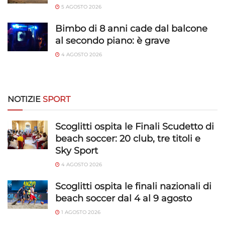
pubblicità personalizzata, Utilizzare profili per la selezione di
5 AGOSTO 2026
pubblicità personalizzata, Creare profili per la personalizzazione
dei contenuti, Utilizzare profili per la selezione di contenuti
Bimbo di 8 anni cade dal balcone
personalizzati, Sviluppare e migliorare i servizi, Utilizzare dati
al secondo piano: è grave
limitati per la selezione dei contenuti.
4 AGOSTO 2026
Funzionalità
Sempre attivo
Abbinare e combinare dati provenienti da altre
NOTIZIE
SPORT
fonti di dati, Collegare diversi dispositivi,
Identificare i dispositivi in base alle informazioni
trasmesse automaticamente.
Scoglitti ospita le Finali Scudetto di
beach soccer: 20 club, tre titoli e
Utilizzare dati di geolocalizzazione precisi,
Sky Sport
Riconoscere i dispositivi in base a informazioni
4 AGOSTO 2026
richieste attivamente.
Scoglitti ospita le finali nazionali di
beach soccer dal 4 al 9 agosto
Garantire la sicurezza, prevenire e
rilevare frodi, correggere errori, Erogare
1 AGOSTO 2026
e presentare pubblicità e contenuto,
Sempre attivo