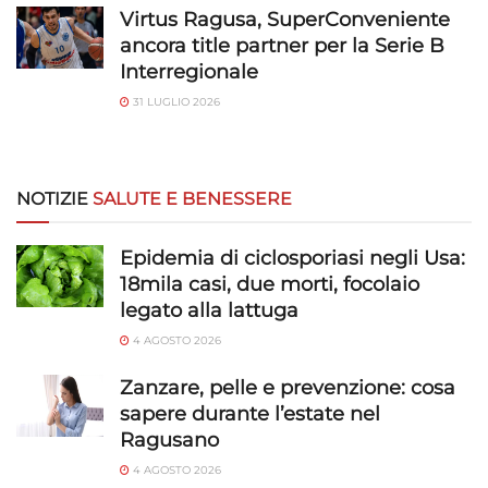
Salvare e comunicare le scelte sulla
Virtus Ragusa, SuperConveniente
privacy.
ancora title partner per la Serie B
Interregionale
31 LUGLIO 2026
NOTIZIE
SALUTE E BENESSERE
Epidemia di ciclosporiasi negli Usa:
18mila casi, due morti, focolaio
legato alla lattuga
4 AGOSTO 2026
Zanzare, pelle e prevenzione: cosa
sapere durante l’estate nel
Ragusano
4 AGOSTO 2026