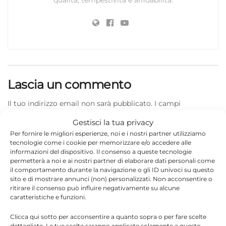
Lascia un commento
Il tuo indirizzo email non sarà pubblicato.
I campi
*
obbligatori sono contrassegnati
Gestisci la tua privacy
Per fornire le migliori esperienze, noi e i nostri partner utilizziamo
*
Commento
tecnologie come i cookie per memorizzare e/o accedere alle
informazioni del dispositivo. Il consenso a queste tecnologie
permetterà a noi e ai nostri partner di elaborare dati personali come
il comportamento durante la navigazione o gli ID univoci su questo
sito e di mostrare annunci (non) personalizzati. Non acconsentire o
ritirare il consenso può influire negativamente su alcune
caratteristiche e funzioni.
Clicca qui sotto per acconsentire a quanto sopra o per fare scelte
dettagliate. Le tue scelte saranno applicate solamente a questo