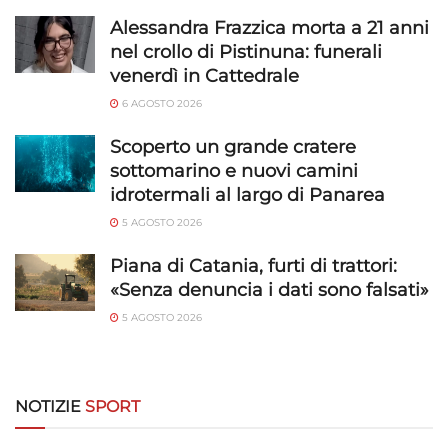
Alessandra Frazzica morta a 21 anni
Funzionalità
Sempre attivo
nel crollo di Pistinuna: funerali
Abbinare e combinare dati provenienti da altre
venerdì in Cattedrale
fonti di dati, Collegare diversi dispositivi,
6 AGOSTO 2026
Identificare i dispositivi in base alle informazioni
trasmesse automaticamente.
Scoperto un grande cratere
sottomarino e nuovi camini
Utilizzare dati di geolocalizzazione precisi,
idrotermali al largo di Panarea
Riconoscere i dispositivi in base a informazioni
5 AGOSTO 2026
richieste attivamente.
Piana di Catania, furti di trattori:
Garantire la sicurezza, prevenire e
«Senza denuncia i dati sono falsati»
rilevare frodi, correggere errori, Erogare
5 AGOSTO 2026
e presentare pubblicità e contenuto,
Sempre attivo
Salvare e comunicare le scelte sulla
privacy.
NOTIZIE
SPORT