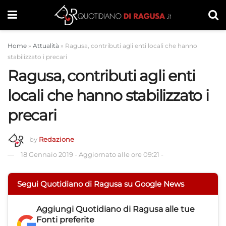
Home
»
Attualità
»
Ragusa, contributi agli enti locali che hanno
stabilizzato i precari
Ragusa, contributi agli enti
locali che hanno stabilizzato i
precari
by
Redazione
18 Gennaio 2019
-
Aggiornato alle ore 09:21
-
Segui Quotidiano di Ragusa su Google News
Aggiungi
Quotidiano di Ragusa
alle tue
Fonti preferite