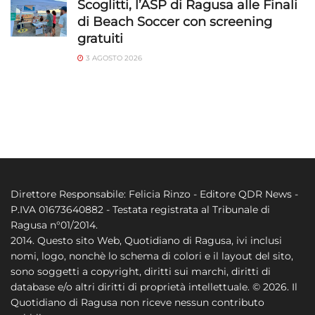
Scoglitti, l’ASP di Ragusa alle Finali
di Beach Soccer con screening
gratuiti
3 AGOSTO 2026
Direttore Responsabile: Felicia Rinzo - Editore QDR News -
P.IVA 01673640882 - Testata registrata al Tribunale di
Ragusa n°01/2014.
2014. Questo sito Web, Quotidiano di Ragusa, ivi inclusi
nomi, logo, nonchè lo schema di colori e il layout del sito,
sono soggetti a copyright, diritti sui marchi, diritti di
database e/o altri diritti di proprietà intellettuale. © 2026. Il
Quotidiano di Ragusa non riceve nessun contributo