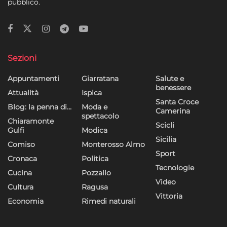
pubblico.
Sezioni
Appuntamenti
Giarratana
Salute e
benessere
Attualità
Ispica
Santa Croce
Blog: la penna di…
Moda e
Camerina
spettacolo
Chiaramonte
Scicli
Gulfi
Modica
Sicilia
Comiso
Monterosso Almo
Sport
Cronaca
Politica
Tecnologie
Cucina
Pozzallo
Video
Cultura
Ragusa
Vittoria
Economia
Rimedi naturali