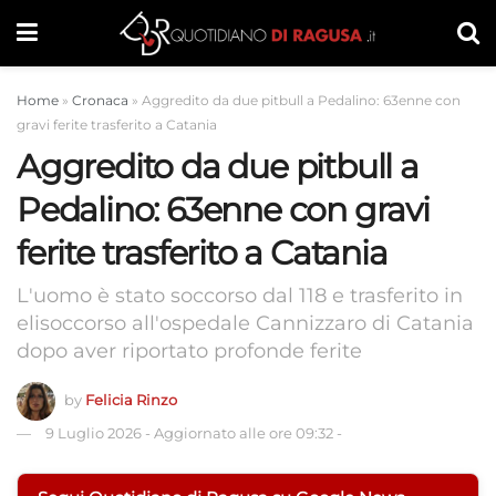
Home
»
Cronaca
»
Aggredito da due pitbull a Pedalino: 63enne con
gravi ferite trasferito a Catania
Aggredito da due pitbull a
Pedalino: 63enne con gravi
ferite trasferito a Catania
L'uomo è stato soccorso dal 118 e trasferito in
elisoccorso all'ospedale Cannizzaro di Catania
dopo aver riportato profonde ferite
by
Felicia Rinzo
9 Luglio 2026
-
Aggiornato alle ore 09:32
-