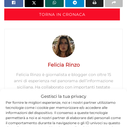
TORNA IN CRONACA
Felicia Rinzo
Felicia Rinzo è giornalista e blogger con oltre 15
anni di esperienza nel panorama dell’informazione
siciliana. Ha collaborato con importanti testate
regionali, tra cui Giornale di Sicilia,
Gestisci la tua privacy
igiornalidisicilia.it e Giornale di Siracusa.
Per fornire le migliori esperienze, noi e i nostri partner utilizziamo
Fondatrice di quotidianosiracusa.it nel 2013, dal
tecnologie come i cookie per memorizzare e/o accedere alle
gennaio 2014 è Direttore del Quotidiano di
informazioni del dispositivo. Il consenso a queste tecnologie
Ragusa. Si occupa principalmente di cronaca
permetterà a noi e ai nostri partner di elaborare dati personali come
il comportamento durante la navigazione o gli ID univoci su questo
locale, politica siciliana, attualità, Salute e