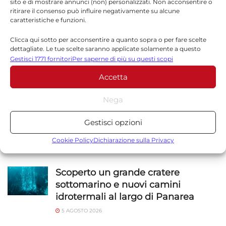
sito e di mostrare annunci (non) personalizzati. Non acconsentire o
benessere
ritirare il consenso può influire negativamente su alcune
caratteristiche e funzioni.
Clicca qui sotto per acconsentire a quanto sopra o per fare scelte
dettagliate. Le tue scelte saranno applicate solamente a questo
sito. È possibile modificare le impostazioni in qualsiasi momento,
Gestisci 1771 fornitori
Per saperne di più su questi scopi
compreso il ritiro del consenso, utilizzando i pulsanti della Cookie
Accetta
Policy o cliccando sul pulsante di gestione del consenso nella parte
NOTIZIE
SICILIA
inferiore dello schermo.
Nega
Statistiche
Alessandra Frazzica morta a 21 anni
Gestisci opzioni
nel crollo di Pistinuna: funerali
Archiviare informazioni su dispositivo e/o accedervi, Misurare le
venerdì in Cattedrale
prestazioni degli annunci, Misurare le prestazioni dei contenuti,
Cookie Policy
Dichiarazione sulla Privacy
Comprendere il pubblico attraverso statistiche o la
6 AGOSTO 2026
combinazione di dati provenienti da fonti diverse.
Scoperto un grande cratere
sottomarino e nuovi camini
Marketing
idrotermali al largo di Panarea
Archiviare informazioni su dispositivo e/o accedervi, Utilizzare
5 AGOSTO 2026
dati limitati per la selezione della pubblicità, Creare profili per la
pubblicità personalizzata, Utilizzare profili per la selezione di