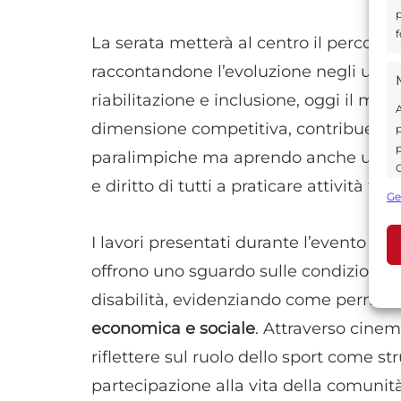
p
f
La serata metterà al centro il percors
raccontandone l’evoluzione negli ulti
riabilitazione e inclusione, oggi il m
A
dimensione competitiva, contribuendo a
p
p
paralimpiche ma aprendo anche un diba
C
e diritto di tutti a praticare attività fisic
s
Ge
U
I lavori presentati durante l’evento r
offrono uno sguardo sulle condizioni d
A
disabilità, evidenziando come perman
C
economica e sociale
. Attraverso cinema
riflettere sul ruolo dello sport come 
partecipazione alla vita della comunità