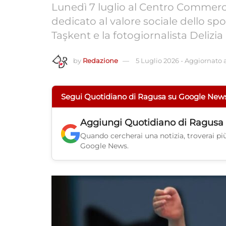
Lunedì 7 luglio al Centro Commer
dedicato al valore sociale dello sp
Taşkent e la fotogiornalista Delizi
by
Redazione
5 Luglio 2026
-
Aggiornato a
Segui Quotidiano di Ragusa su Google New
Aggiungi
Quotidiano di Ragusa
Quando cercherai una notizia, troverai più 
Google News.