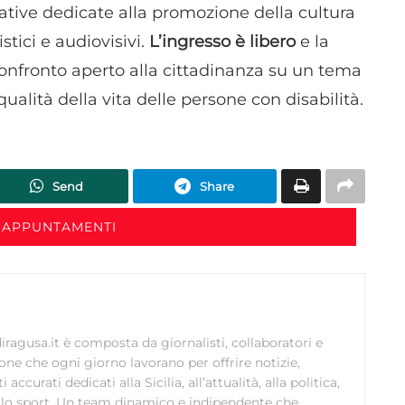
iative dedicate alla promozione della cultura
stici e audiovisivi.
L’ingresso è libero
e la
nfronto aperto alla cittadinanza su un tema
qualità della vita delle persone con disabilità.
Send
Share
 APPUNTAMENTI
ragusa.it è composta da giornalisti, collaboratori e
ione che ogni giorno lavorano per offrire notizie,
curati dedicati alla Sicilia, all’attualità, alla politica,
 allo sport. Un team dinamico e indipendente che