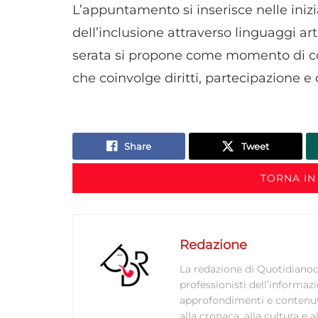
L’appuntamento si inserisce nelle iniz
dell’inclusione attraverso linguaggi arti
serata si propone come momento di co
che coinvolge diritti, partecipazione e 
Share
Tweet
TORNA IN
Redazione
La redazione di Quotidianodi
professionisti dell’informaz
approfondimenti e contenuti ac
alla cronaca, alla cultura e