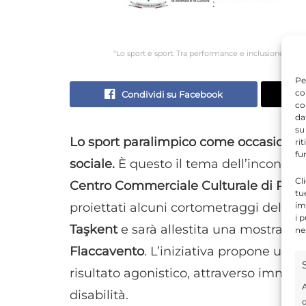
"Lo sport è sport. Tra performance e inclusione", in
Pe
co
Condividi su Facebook
co
da
su
Lo sport paralimpico come occasione di
ri
fu
sociale.
È questo il tema dell’incontr
Cl
Centro Commerciale Culturale di Rag
tu
im
proiettati alcuni cortometraggi della 
i 
Taşkent
e sarà allestita una mostra fot
ne
Flaccavento
. L’iniziativa propone un co
risultato agonistico, attraverso immagi
A
disabilità.
d