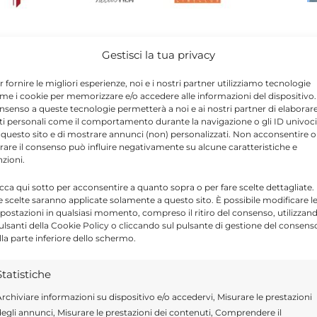
Gestisci la tua privacy
 programma il 7 luglio alle ore 20 al Centro Commerciale Culturale di Ragusa
r fornire le migliori esperienze, noi e i nostri partner utilizziamo tecnologie
me i cookie per memorizzare e/o accedere alle informazioni del dispositivo. 
Condividi su X
nsenso a queste tecnologie permetterà a noi e ai nostri partner di elaborar
ti personali come il comportamento durante la navigazione o gli ID univoci
 questo sito e di mostrare annunci (non) personalizzati. Non acconsentire o
 inclusione, partecipazione e riflessione
tirare il consenso può influire negativamente su alcune caratteristiche e
nzioni.
o in programma
lunedì 7 luglio alle 20
al
icca qui sotto per acconsentire a quanto sopra o per fare scelte dettagliate.
usa
, in via Matteotti 61, dove saranno
e scelte saranno applicate solamente a questo sito. È possibile modificare l
postazioni in qualsiasi momento, compreso il ritiro del consenso, utilizzan
regista e documentarista
Ayşegül Selenga
pulsanti della Cookie Policy o cliccando sul pulsante di gestione del consens
ografica della fotogiornalista
Delizia
lla parte inferiore dello schermo.
nfronto sul significato dello sport oltre il
Statistiche
ni e testimonianze dedicate agli atleti con
rchiviare informazioni su dispositivo e/o accedervi, Misurare le prestazioni
egli annunci, Misurare le prestazioni dei contenuti, Comprendere il