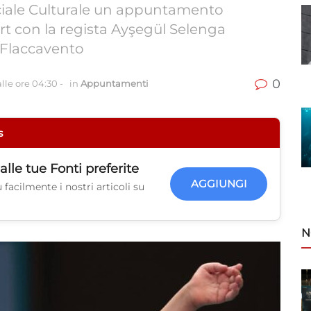
ciale Culturale un appuntamento
ort con la regista Ayşegül Selenga
a Flaccavento
0
lle ore 04:30
-
in
Appuntamenti
s
alle tue
Fonti preferite
AGGIUNGI
facilmente i nostri articoli su
N