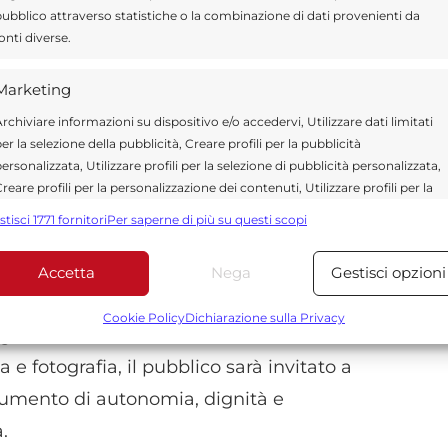
ubblico attraverso statistiche o la combinazione di dati provenienti da
onti diverse.
o compiuto dal
movimento paralimpico
,
mi anni. Nato come strumento di
Marketing
ovimento ha acquisito una crescente
rchiviare informazioni su dispositivo e/o accedervi, Utilizzare dati limitati
d aumentare la visibilità delle discipline
er la selezione della pubblicità, Creare profili per la pubblicità
ersonalizzata, Utilizzare profili per la selezione di pubblicità personalizzata,
ttito sull’equilibrio tra
prestazione sportiva
reare profili per la personalizzazione dei contenuti, Utilizzare profili per la
a.
elezione di contenuti personalizzati, Sviluppare e migliorare i servizi,
stisci 1771 fornitori
Per saperne di più su questi scopi
tilizzare dati limitati per la selezione dei contenuti.
accontano esperienze maturate in Turchia e
Accetta
Nega
Gestisci opzioni
Funzionalità
Sempre attiv
i accesso allo sport per le persone con
bbinare e combinare dati provenienti da altre fonti di dati,
Cookie Policy
Dichiarazione sulla Privacy
gano ostacoli di natura
fisica, culturale,
ollegare diversi dispositivi, Identificare i dispositivi in base
alle informazioni trasmesse automaticamente.
 e fotografia, il pubblico sarà invitato a
strumento di autonomia, dignità e
Utilizzare dati di geolocalizzazione precisi, Riconoscere i
.
dispositivi in base a informazioni richieste attivamente.