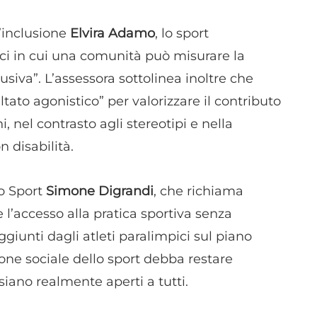
Garantire la sicurezza, prevenire e rilevare frodi,
l’inclusione
Elvira Adamo
, lo sport
correggere errori, Erogare e presentare
Sempre attiv
ci in cui una comunità può misurare la
pubblicità e contenuto, Salvare e comunicare le
scelte sulla privacy.
usiva”. L’assessora sottolinea inoltre che
sultato agonistico” per valorizzare il contributo
i, nel contrasto agli stereotipi e nella
n disabilità.
lo Sport
Simone Digrandi
, che richiama
e l’accesso alla pratica sportiva senza
aggiunti dagli atleti paralimpici sul piano
one sociale dello sport debba restare
siano realmente aperti a tutti.