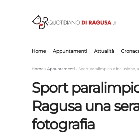
Home
Appuntamenti
Attualità
Cronac
Home
»
Appuntamenti
»
Sport paralimpico e inclusione, 
Sport paralimpic
Ragusa una sera
fotografia