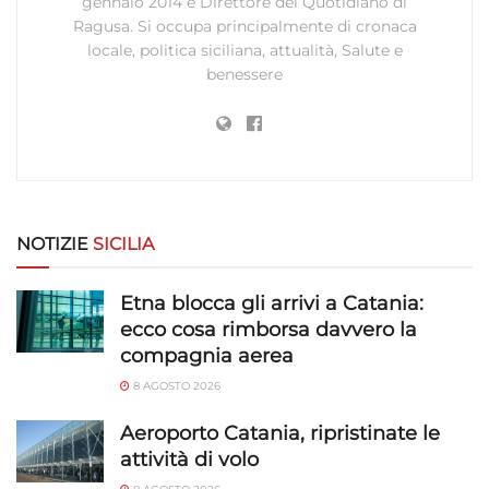
gennaio 2014 è Direttore del Quotidiano di
Ragusa. Si occupa principalmente di cronaca
locale, politica siciliana, attualità, Salute e
benessere
NOTIZIE
SICILIA
Etna blocca gli arrivi a Catania:
ecco cosa rimborsa davvero la
compagnia aerea
8 AGOSTO 2026
Aeroporto Catania, ripristinate le
attività di volo