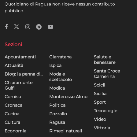
Quotidiano di Ragusa non riceve nessun contributo
pubblico.
Sezioni
Appuntamenti
Giarratana
Salute e
benessere
Attualità
Ispica
Santa Croce
Blog: la penna di…
Moda e
Camerina
spettacolo
Chiaramonte
Scicli
Gulfi
Modica
Sicilia
Comiso
Monterosso Almo
Sport
Cronaca
Politica
Tecnologie
Cucina
Pozzallo
Video
Cultura
Ragusa
Vittoria
Economia
Rimedi naturali