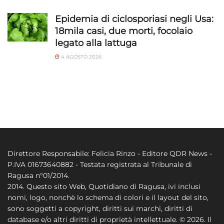
Epidemia di ciclosporiasi negli Usa:
18mila casi, due morti, focolaio
legato alla lattuga
4 AGOSTO 2026
Direttore Responsabile: Felicia Rinzo - Editore QDR News -
P.IVA 01673640882 - Testata registrata al Tribunale di
Ragusa n°01/2014.
2014. Questo sito Web, Quotidiano di Ragusa, ivi inclusi
nomi, logo, nonchè lo schema di colori e il layout del sito,
sono soggetti a copyright, diritti sui marchi, diritti di
database e/o altri diritti di proprietà intellettuale. © 2026. Il