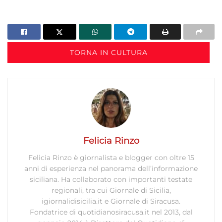
Salvare e comunicare le scelte sulla
privacy.
TORNA IN CULTURA
Felicia Rinzo
Felicia Rinzo è giornalista e blogger con oltre 15
anni di esperienza nel panorama dell’informazione
siciliana. Ha collaborato con importanti testate
regionali, tra cui Giornale di Sicilia,
igiornalidisicilia.it e Giornale di Siracusa.
Fondatrice di quotidianosiracusa.it nel 2013, dal