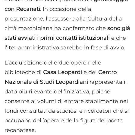
pubblicità personalizzata, Utilizzare profili per la selezione di
con Recanati
. In occasione della
pubblicità personalizzata, Creare profili per la personalizzazione
dei contenuti, Utilizzare profili per la selezione di contenuti
presentazione, l’assessore alla Cultura della
personalizzati, Sviluppare e migliorare i servizi, Utilizzare dati
città marchigiana ha confermato che
sono già
limitati per la selezione dei contenuti.
stati avviati i primi contatti istituzionali
e che
Funzionalità
Sempre attivo
l’iter amministrativo sarebbe in fase di avvio.
Abbinare e combinare dati provenienti da altre
L’acquisizione delle due opere nelle
fonti di dati, Collegare diversi dispositivi,
Identificare i dispositivi in base alle informazioni
biblioteche di
Casa Leopardi
e del
Centro
trasmesse automaticamente.
Nazionale di Studi Leopardiani
rappresenta il
dato più rilevante dell’iniziativa, poiché
Utilizzare dati di geolocalizzazione precisi,
Riconoscere i dispositivi in base a informazioni
consente ai volumi di entrare stabilmente nei
richieste attivamente.
fondi consultati da studiosi e ricercatori che si
occupano dell’opera e della figura del poeta
Garantire la sicurezza, prevenire e
rilevare frodi, correggere errori, Erogare
recanatese.
e presentare pubblicità e contenuto,
Sempre attivo