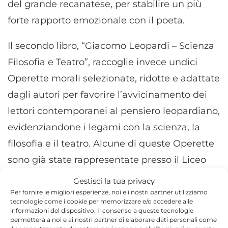
del grande recanatese, per stabilire un più
forte rapporto emozionale con il poeta.
Il secondo libro, “Giacomo Leopardi – Scienza
Filosofia e Teatro”, raccoglie invece undici
Operette morali selezionate, ridotte e adattate
dagli autori per favorire l’avvicinamento dei
lettori contemporanei al pensiero leopardiano,
evidenziandone i legami con la scienza, la
filosofia e il teatro. Alcune di queste Operette
sono già state rappresentate presso il Liceo
“R. Politi” di Agrigento, riscuotendo consensi
Gestisci la tua privacy
fra gli alunni e i docenti.
Per fornire le migliori esperienze, noi e i nostri partner utilizziamo
tecnologie come i cookie per memorizzare e/o accedere alle
informazioni del dispositivo. Il consenso a queste tecnologie
Per i professori Stefano Certa e Angela
permetterà a noi e ai nostri partner di elaborare dati personali come