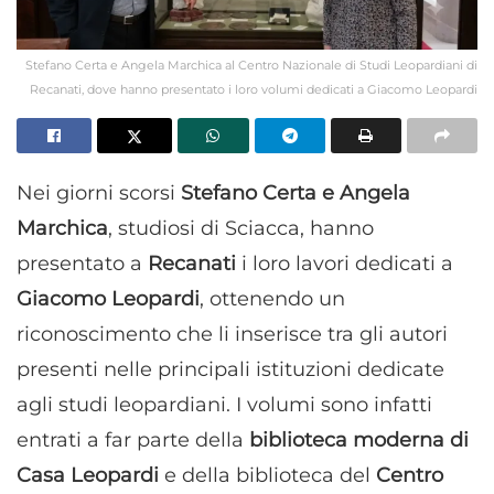
Stefano Certa e Angela Marchica al Centro Nazionale di Studi Leopardiani di
Recanati, dove hanno presentato i loro volumi dedicati a Giacomo Leopardi
Nei giorni scorsi
Stefano Certa e Angela
Marchica
, studiosi di Sciacca, hanno
presentato a
Recanati
i loro lavori dedicati a
Giacomo Leopardi
, ottenendo un
riconoscimento che li inserisce tra gli autori
presenti nelle principali istituzioni dedicate
agli studi leopardiani. I volumi sono infatti
entrati a far parte della
biblioteca moderna di
Casa Leopardi
e della biblioteca del
Centro