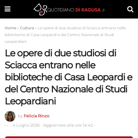
Home
»
Cultura
»
Le opere di due studiosi di Sciacca entrano nelle
biblioteche di Casa Leopardi e del Centro Nazionale di Studi
Leopardiani
Le opere di due studiosi di
Sciacca entrano nelle
biblioteche di Casa Leopardi e
del Centro Nazionale di Studi
Leopardiani
by
Felicia Rinzo
4 Luglio 2026
-
Aggiornato alle ore 14:42
-