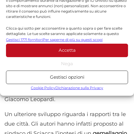
il comportamento durante la navigazione o gli ID univoci su questo
Marchica, la presentazione a Recanati ha
sito e di mostrare annunci (non) personalizzati. Non acconsentire o
ritirare il consenso può influire negativamente su alcune
rappresentato un momento particolarmente
caratteristiche e funzioni.
emozionante e prestigioso, coronamento di
Clicca qui sotto per acconsentire a quanto sopra o per fare scelte
un percorso di studio che ha trovato
dettagliate. Le tue scelte saranno applicate solamente a questo
sito. È possibile modificare le impostazioni in qualsiasi momento,
Gestisci 1771 fornitori
Per saperne di più su questi scopi
riconoscimento proprio nella città simbolo del
compreso il ritiro del consenso, utilizzando i pulsanti della Cookie
Accetta
Policy o cliccando sul pulsante di gestione del consenso nella parte
poeta. Un risultato che dà lustro non solo agli
inferiore dello schermo.
autori, ma anche alle comunità agrigentina e
Nega
saccense, che possono oggi annoverare tra i
Statistiche
Gestisci opzioni
propri concittadini studiosi apprezzati in uno
Archiviare informazioni su dispositivo e/o accedervi, Misurare le
prestazioni degli annunci, Misurare le prestazioni dei contenuti,
Cookie Policy
Dichiarazione sulla Privacy
dei più autorevoli centri culturali dedicati a
Comprendere il pubblico attraverso statistiche o la
Giacomo Leopardi.
combinazione di dati provenienti da fonti diverse.
Un ulteriore sviluppo riguarda i rapporti tra le
Marketing
due città. Gli autori hanno infatti proposto al
Archiviare informazioni su dispositivo e/o accedervi, Utilizzare
dati limitati per la selezione della pubblicità, Creare profili per la
sindaco di Sciacca l’ipotesi di un
gemellaggio