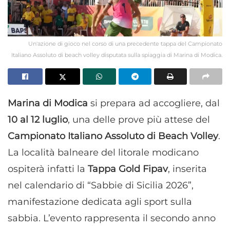
Un'azione di gioco nel corso di una precedente tappa del Campionato
Italiano Assoluto di beach volley disputata sulla spiaggia di Marina di Modica.
Marina di Modica
si prepara ad accogliere, dal
10 al 12 luglio
, una delle prove più attese del
Campionato Italiano Assoluto di Beach Volley
.
La località balneare del litorale modicano
ospiterà infatti la
Tappa Gold Fipav
, inserita
nel calendario di “Sabbie di Sicilia 2026”,
manifestazione dedicata agli sport sulla
sabbia. L’evento rappresenta il secondo anno