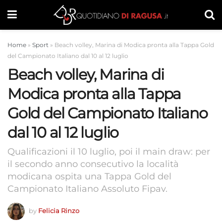
Home
»
Sport
»
Beach volley, Marina di Modica pronta alla Tappa Gold
del Campionato Italiano dal 10 al 12 luglio
Beach volley, Marina di
Modica pronta alla Tappa
Gold del Campionato Italiano
dal 10 al 12 luglio
Qualificazioni il 10 luglio, poi il main draw: per
il secondo anno consecutivo la località
modicana ospita una Tappa Gold del
Campionato Italiano Assoluto Fipav.
by
Felicia Rinzo