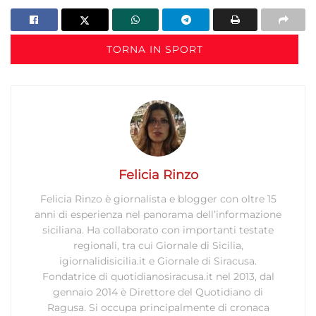
pubblicità personalizzata, Creare profili per la personalizzazione
dei contenuti, Utilizzare profili per la selezione di contenuti
personalizzati, Sviluppare e migliorare i servizi, Utilizzare dati
TORNA IN SPORT
limitati per la selezione dei contenuti.
Funzionalità
Sempre attivo
Abbinare e combinare dati provenienti da altre
fonti di dati, Collegare diversi dispositivi,
Identificare i dispositivi in base alle informazioni
trasmesse automaticamente.
Felicia Rinzo
Utilizzare dati di geolocalizzazione precisi,
Felicia Rinzo è giornalista e blogger con oltre 15
Riconoscere i dispositivi in base a informazioni
anni di esperienza nel panorama dell’informazione
richieste attivamente.
siciliana. Ha collaborato con importanti testate
regionali, tra cui Giornale di Sicilia,
Garantire la sicurezza, prevenire e
igiornalidisicilia.it e Giornale di Siracusa.
rilevare frodi, correggere errori, Erogare
Fondatrice di quotidianosiracusa.it nel 2013, dal
e presentare pubblicità e contenuto,
gennaio 2014 è Direttore del Quotidiano di
Sempre attivo
Salvare e comunicare le scelte sulla
Ragusa. Si occupa principalmente di cronaca