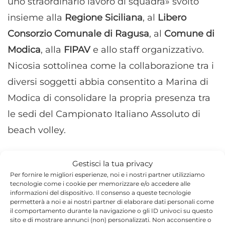
uno straordinario lavoro di squadra» svolto
insieme alla
Regione Siciliana
, al
Libero
Consorzio Comunale di Ragusa
, al
Comune di
Modica
, alla
FIPAV
e allo staff organizzativo.
Nicosia sottolinea come la collaborazione tra i
diversi soggetti abbia consentito a Marina di
Modica di consolidare la propria presenza tra
le sedi del Campionato Italiano Assoluto di
beach volley.
Con l’avvicinarsi dell’inizio delle gare,
Gestisci la tua privacy
l’attenzione si sposta ora sul campo, dove le
Per fornire le migliori esperienze, noi e i nostri partner utilizziamo
tecnologie come i cookie per memorizzare e/o accedere alle
migliori coppie del panorama nazionale si
informazioni del dispositivo. Il consenso a queste tecnologie
permetterà a noi e ai nostri partner di elaborare dati personali come
contenderanno una delle tappe più rilevanti
il comportamento durante la navigazione o gli ID univoci su questo
del calendario federale.
sito e di mostrare annunci (non) personalizzati. Non acconsentire o