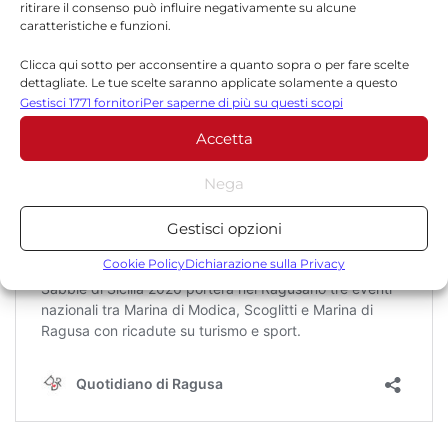
ritirare il consenso può influire negativamente su alcune
caratteristiche e funzioni.
Clicca qui sotto per acconsentire a quanto sopra o per fare scelte
dettagliate. Le tue scelte saranno applicate solamente a questo
sito. È possibile modificare le impostazioni in qualsiasi momento,
Gestisci 1771 fornitori
Per saperne di più su questi scopi
compreso il ritiro del consenso, utilizzando i pulsanti della Cookie
Accetta
Policy o cliccando sul pulsante di gestione del consenso nella parte
inferiore dello schermo.
Nega
Statistiche
Gestisci opzioni
Archiviare informazioni su dispositivo e/o accedervi, Misurare le
prestazioni degli annunci, Misurare le prestazioni dei contenuti,
Cookie Policy
Dichiarazione sulla Privacy
Comprendere il pubblico attraverso statistiche o la
combinazione di dati provenienti da fonti diverse.
Marketing
Archiviare informazioni su dispositivo e/o accedervi, Utilizzare
dati limitati per la selezione della pubblicità, Creare profili per la
pubblicità personalizzata, Utilizzare profili per la selezione di