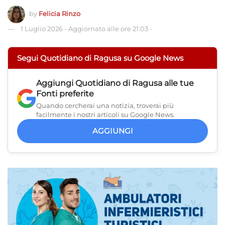
by
Felicia Rinzo
1 Luglio 2026
-
Aggiornato alle ore 21:03
-
Segui Quotidiano di Ragusa su Google News
Aggiungi
Quotidiano di Ragusa
alle tue
Fonti preferite
Quando cercherai una notizia, troverai più
facilmente i nostri articoli su Google News.
AGGIUNGI