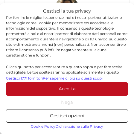
Gestisci la tua privacy
Per fornire le migliori esperienze, noi e i nostri partner utilizziamo
tecnologie come i cookie per memorizzare e/o accedere alle
Felicia Rinzo
informazioni del dispositivo. Il consenso a queste tecnologie
permetterà a noi e ai nostri partner di elaborare dati personali come
Felicia Rinzo è giornalista e blogger con oltre 15
il comportamento durante la navigazione o gli ID univoci su questo
sito e di mostrare annunci (non) personalizzati. Non acconsentire o
anni di esperienza nel panorama dell’informazione
ritirare il consenso può influire negativamente su alcune
siciliana. Ha collaborato con importanti testate
caratteristiche e funzioni.
regionali, tra cui Giornale di Sicilia,
igiornalidisicilia.it e Giornale di Siracusa.
Clicca qui sotto per acconsentire a quanto sopra o per fare scelte
Fondatrice di quotidianosiracusa.it nel 2013, dal
dettagliate. Le tue scelte saranno applicate solamente a questo
gennaio 2014 è Direttore del Quotidiano di
sito. È possibile modificare le impostazioni in qualsiasi momento,
Gestisci 1771 fornitori
Per saperne di più su questi scopi
compreso il ritiro del consenso, utilizzando i pulsanti della Cookie
Ragusa. Si occupa principalmente di cronaca
Accetta
Policy o cliccando sul pulsante di gestione del consenso nella parte
locale, politica siciliana, attualità, Salute e
inferiore dello schermo.
benessere
Nega
Statistiche
Gestisci opzioni
Archiviare informazioni su dispositivo e/o accedervi, Misurare le
prestazioni degli annunci, Misurare le prestazioni dei contenuti,
Cookie Policy
Dichiarazione sulla Privacy
Comprendere il pubblico attraverso statistiche o la