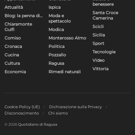
benessere
Attualità
Ispica
Santa Croce
Blog: la penna di…
Moda e
Camerina
spettacolo
Chiaramonte
Scicli
Gulfi
Modica
Sicilia
Comiso
Monterosso Almo
Sport
Cronaca
Politica
Tecnologie
Cucina
Pozzallo
Video
Cultura
Ragusa
Vittoria
Economia
Rimedi naturali
Cookie Policy (UE)
Dichiarazione sulla Privacy
Disconoscimento
Chi siamo
© 2026
Quotidiano di Ragusa