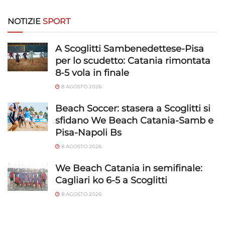
Riconoscere i dispositivi in base a informazioni
richieste attivamente.
NOTIZIE
SPORT
Garantire la sicurezza, prevenire e
A Scoglitti Sambenedettese-Pisa
rilevare frodi, correggere errori, Erogare
per lo scudetto: Catania rimontata
e presentare pubblicità e contenuto,
Sempre attivo
8-5 vola in finale
Salvare e comunicare le scelte sulla
privacy.
8 AGOSTO 2026
Beach Soccer: stasera a Scoglitti si
sfidano We Beach Catania-Samb e
Pisa-Napoli Bs
8 AGOSTO 2026
We Beach Catania in semifinale:
Cagliari ko 6-5 a Scoglitti
8 AGOSTO 2026