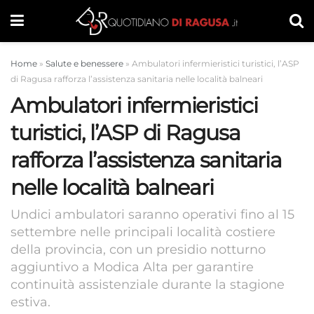
Home
»
Salute e benessere
»
Ambulatori infermieristici turistici, l’ASP
di Ragusa rafforza l’assistenza sanitaria nelle località balneari
Ambulatori infermieristici
turistici, l’ASP di Ragusa
rafforza l’assistenza sanitaria
nelle località balneari
Undici ambulatori saranno operativi fino al 15
settembre nelle principali località costiere
della provincia, con un presidio notturno
aggiuntivo a Modica Alta per garantire
continuità assistenziale durante la stagione
estiva.