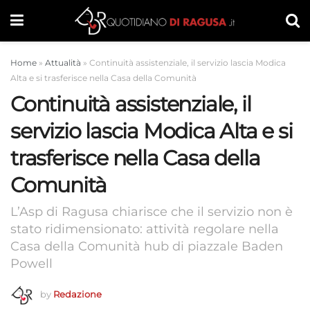
Home
»
Attualità
»
Continuità assistenziale, il servizio lascia Modica
Alta e si trasferisce nella Casa della Comunità
Continuità assistenziale, il
servizio lascia Modica Alta e si
trasferisce nella Casa della
Comunità
L’Asp di Ragusa chiarisce che il servizio non è
stato ridimensionato: attività regolare nella
Casa della Comunità hub di piazzale Baden
Powell
by
Redazione