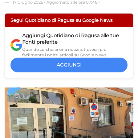
17 Giugno 2026
-
Aggiornato alle ore 07:46
-
Segui Quotidiano di Ragusa su Google News
Aggiungi
Quotidiano di Ragusa
alle tue
Fonti preferite
Quando cercherai una notizia, troverai più
facilmente i nostri articoli su Google News.
AGGIUNGI