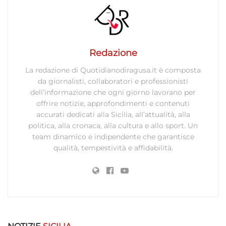
limitati per la selezione dei contenuti.
Funzionalità
Sempre attivo
Abbinare e combinare dati provenienti da altre
Redazione
fonti di dati, Collegare diversi dispositivi,
Identificare i dispositivi in base alle informazioni
La redazione di Quotidianodiragusa.it è composta
trasmesse automaticamente.
da giornalisti, collaboratori e professionisti
dell’informazione che ogni giorno lavorano per
Utilizzare dati di geolocalizzazione precisi,
offrire notizie, approfondimenti e contenuti
Riconoscere i dispositivi in base a informazioni
accurati dedicati alla Sicilia, all’attualità, alla
richieste attivamente.
politica, alla cronaca, alla cultura e allo sport. Un
team dinamico e indipendente che garantisce
qualità, tempestività e affidabilità.
Garantire la sicurezza, prevenire e
rilevare frodi, correggere errori, Erogare
e presentare pubblicità e contenuto,
Sempre attivo
Salvare e comunicare le scelte sulla
privacy.