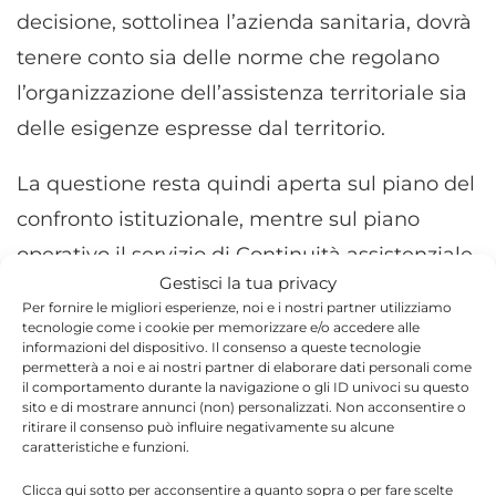
decisione, sottolinea l’azienda sanitaria, dovrà
tenere conto sia delle norme che regolano
l’organizzazione dell’assistenza territoriale sia
delle esigenze espresse dal territorio.
La questione resta quindi aperta sul piano del
confronto istituzionale, mentre sul piano
operativo il servizio di Continuità assistenziale
Gestisci la tua privacy
continua a essere erogato nella nuova sede
Per fornire le migliori esperienze, noi e i nostri partner utilizziamo
della Casa della Comunità.
tecnologie come i cookie per memorizzare e/o accedere alle
informazioni del dispositivo. Il consenso a queste tecnologie
permetterà a noi e ai nostri partner di elaborare dati personali come
il comportamento durante la navigazione o gli ID univoci su questo
sito e di mostrare annunci (non) personalizzati. Non acconsentire o
ritirare il consenso può influire negativamente su alcune
caratteristiche e funzioni.
Clicca qui sotto per acconsentire a quanto sopra o per fare scelte